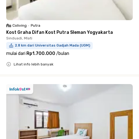
Coliving
•
Putra
Kost Graha Difan Kost Putra Sleman Yogyakarta
Sinduadi, Mlati
2.8 km dari Universitas Gadjah Mada (UGM)
mulai dari
Rp1.700.000
/
bulan
Lihat info lebih banyak
Close