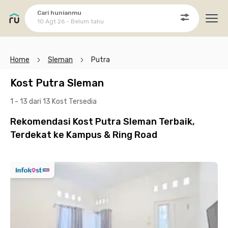
Cari hunianmu
10 Agt 26 - Belum tahu
Ope
Home
Sleman
Putra
Kost Putra Sleman
1 - 13 dari 13 Kost
Tersedia
Rekomendasi Kost Putra Sleman Terbaik,
Terdekat ke Kampus & Ring Road