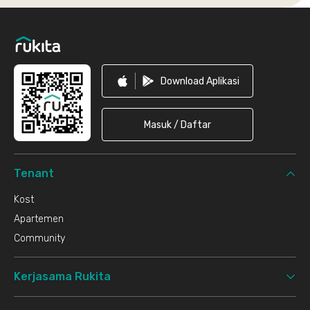
Footer
Download Aplikasi
Masuk / Daftar
Tenant
Kost
Apartemen
Community
Kerjasama Rukita