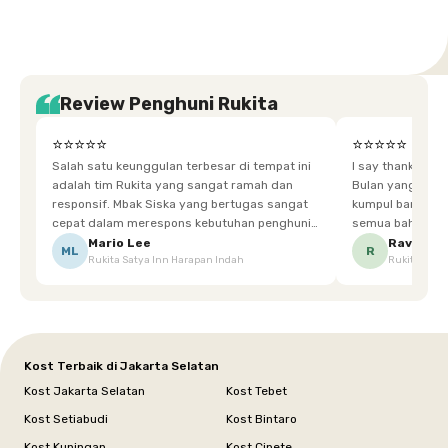
Review Penghuni Rukita
⭐⭐⭐⭐⭐
⭐⭐⭐⭐⭐
Salah satu keunggulan terbesar di tempat ini
I say thankyou s
adalah tim Rukita yang sangat ramah dan
Bulan yang super happy! banyak tem
responsif. Mbak Siska yang bertugas sangat
kumpul bareng mak
cepat dalam merespons kebutuhan penghuni.
semua bahagia ad
Ketika saya meminta keset karena sempat
mgkn saran dari air aja & kebersihan lebih di
Mario Lee
Ravena
ML
R
Rukita Satya Inn Harapan Indah
Rukita Dimi
terpeleset, permintaan tersebut langsung
tingkatka
dipenuhi dengan cepat. Terima kasih Mbak
Siska.
Kost Terbaik di Jakarta Selatan
Kost Jakarta Selatan
Kost Tebet
Kost Setiabudi
Kost Bintaro
Kost Kuningan
Kost Cipete