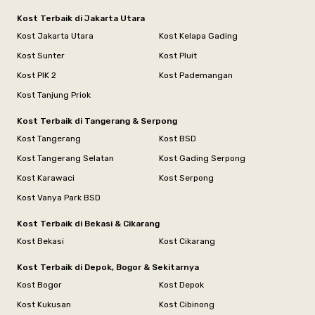
Kost Terbaik di Jakarta Utara
Kost Jakarta Utara
Kost Kelapa Gading
Kost Sunter
Kost Pluit
Kost PIK 2
Kost Pademangan
Kost Tanjung Priok
Kost Terbaik di Tangerang & Serpong
Kost Tangerang
Kost BSD
Kost Tangerang Selatan
Kost Gading Serpong
Kost Karawaci
Kost Serpong
Kost Vanya Park BSD
Kost Terbaik di Bekasi & Cikarang
Kost Bekasi
Kost Cikarang
Kost Terbaik di Depok, Bogor & Sekitarnya
Kost Bogor
Kost Depok
Kost Kukusan
Kost Cibinong