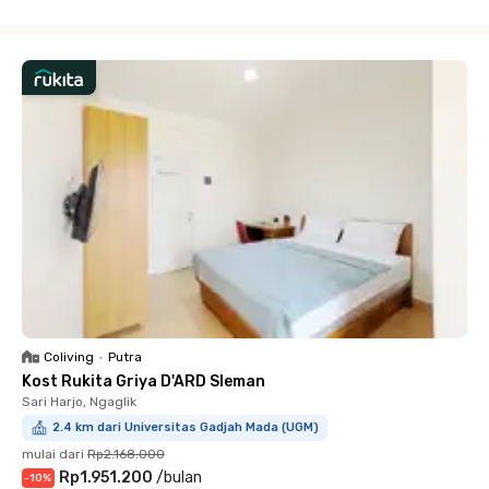
Close
Coliving
•
Putra
Kost Rukita Griya D'ARD Sleman
Sari Harjo, Ngaglik
2.4 km dari Universitas Gadjah Mada (UGM)
mulai dari
Rp2.168.000
Rp1.951.200
/
bulan
-
10
%