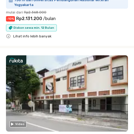
756 m dari Universitas Pembangunan Nasional Veteran
Yogyakarta
mulai dari
Rp2.368.000
Rp2.131.200
/
bulan
-
10
%
Diskon sewa min. 12 Bulan
Lihat info lebih banyak
Close
Video