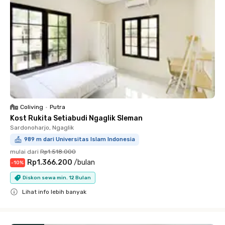
Coliving
•
Putra
Kost Rukita Setiabudi Ngaglik Sleman
Sardonoharjo, Ngaglik
989 m dari Universitas Islam Indonesia
mulai dari
Rp1.518.000
Rp1.366.200
/
bulan
-
10
%
Diskon sewa min. 12 Bulan
Lihat info lebih banyak
Close