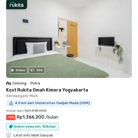
Video
360
Coliving
•
Putra
Kost Rukita Omah Kimora Yogyakarta
Sendangadi, Mlati
4.0 km dari Universitas Gadjah Mada (UGM)
mulai dari
Rp1.518.000
Rp1.366.200
/
bulan
-
10
%
Diskon sewa min. 12 Bulan
Lihat info lebih banyak