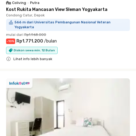
Coliving
•
Putra
Kost Rukita Mancasan View Sleman Yogyakarta
Condong Catur, Depok
566 m dari Universitas Pembangunan Nasional Veteran
Yogyakarta
mulai dari
Rp1.968.000
Rp1.771.200
/
bulan
-
10
%
Diskon sewa min. 12 Bulan
Lihat info lebih banyak
Close