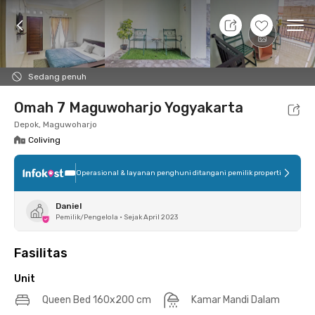
8 Agt 26 - Belum tahu
+
6
Ope
Foto
Fasilitas bersama
Lokasi
Aturan Tambahan
Sedang penuh
Omah 7 Maguwoharjo Yogyakarta
Depok, Maguwoharjo
Coliving
Operasional & layanan penghuni ditangani pemilik properti
Daniel
Pemilik/Pengelola
•
Sejak April 2023
Fasilitas
Unit
Queen Bed 160x200 cm
Kamar Mandi Dalam