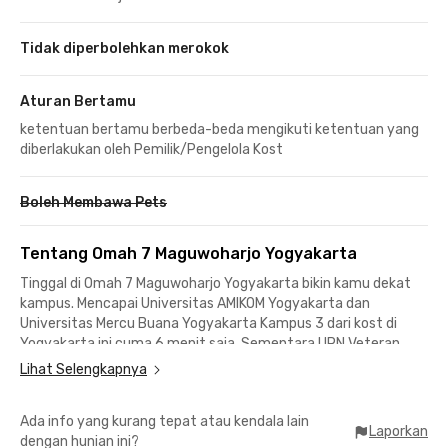
Tidak diperbolehkan merokok
Aturan Bertamu
ketentuan bertamu berbeda-beda mengikuti ketentuan yang
diberlakukan oleh Pemilik/Pengelola Kost
Boleh Membawa Pets
Tentang Omah 7 Maguwoharjo Yogyakarta
Tinggal di Omah 7 Maguwoharjo Yogyakarta bikin kamu dekat
kampus. Mencapai Universitas AMIKOM Yogyakarta dan
Universitas Mercu Buana Yogyakarta Kampus 3 dari kost di
Yogyakarta ini cuma 6 menit saja. Sementara UPN Veteran
Yogyakarta berjarak 14 menit dan 30 menit berkendara ke
Lihat Selengkapnya
Universitas Gadjah Mada maupun Universitas Islam Indonesia.
Ada info yang kurang tepat atau kendala lain
Selain cocok buat mahasiswa, kost Maguwoharjo Yogyakarta
Laporkan
dengan hunian ini?
ini juga bisa ditempati oleh karyawan yang sedang merantau di