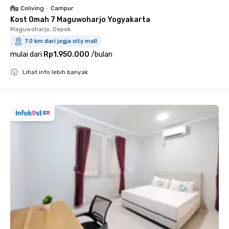
Coliving
•
Campur
Kost Omah 7 Maguwoharjo Yogyakarta
Maguwoharjo, Depok
7.0 km dari jogja city mall
mulai dari
Rp1.950.000
/
bulan
Lihat info lebih banyak
Close