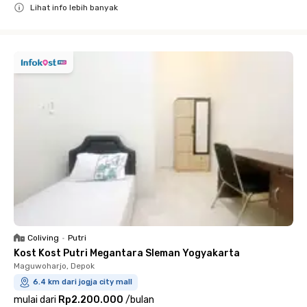
Lihat info lebih banyak
Close
Coliving
•
Putri
Kost Kost Putri Megantara Sleman Yogyakarta
Maguwoharjo, Depok
6.4 km dari jogja city mall
mulai dari
Rp2.200.000
/
bulan