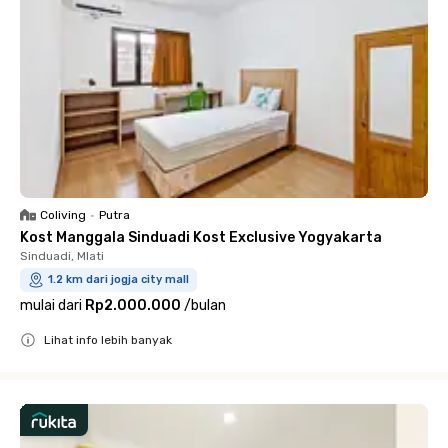
Coliving
•
Putra
Kost Manggala Sinduadi Kost Exclusive Yogyakarta
Sinduadi, Mlati
1.2 km dari jogja city mall
mulai dari
Rp2.000.000
/
bulan
Lihat info lebih banyak
Close