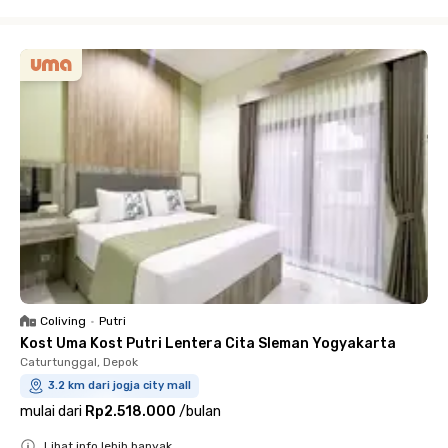
Close
Coliving
•
Putri
Kost Uma Kost Putri Lentera Cita Sleman Yogyakarta
Caturtunggal, Depok
3.2 km dari jogja city mall
mulai dari
Rp2.518.000
/
bulan
Lihat info lebih banyak