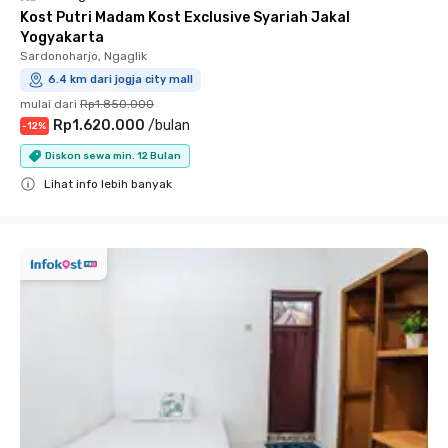
Kost Putri Madam Kost Exclusive Syariah Jakal
Yogyakarta
Sardonoharjo, Ngaglik
6.4 km dari jogja city mall
mulai dari
Rp1.850.000
Rp1.620.000
/
bulan
-
12
%
Diskon sewa min. 12 Bulan
Lihat info lebih banyak
Close