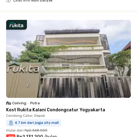
Lihat info lebih banyak
Close
Coliving
•
Putra
Kost Rukita Kalani Condongcatur Yogyakarta
Condong Catur, Depok
4.7 km dari jogja city mall
mulai dari
Rp2.368.000
Rp2.131.200
/
bulan
-
10
%