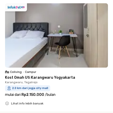
Coliving
•
Campur
Kost Omah Uti Karangwaru Yogyakarta
Karangwaru, Tegalrejo
2.0 km dari jogja city mall
mulai dari
Rp2.150.000
/
bulan
Lihat info lebih banyak
Close