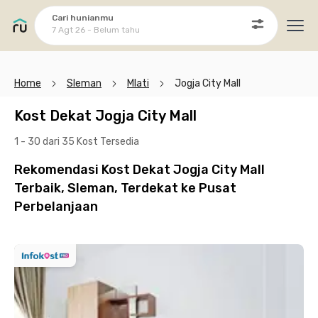
Cari hunianmu
7 Agt 26 - Belum tahu
Ope
Home
Sleman
Mlati
Jogja City Mall
Kost Dekat Jogja City Mall
1 - 30 dari 35 Kost
Tersedia
Rekomendasi Kost Dekat Jogja City Mall
Terbaik, Sleman, Terdekat ke Pusat
Perbelanjaan