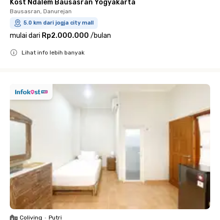
Kost Ndalem Bausasran Yogyakarta
Bausasran, Danurejan
5.0 km dari jogja city mall
mulai dari
Rp2.000.000
/
bulan
Lihat info lebih banyak
Close
Coliving
•
Putri