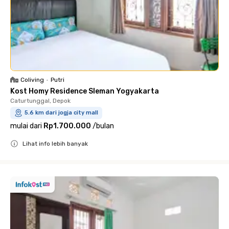
Coliving
•
Putri
Kost Homy Residence Sleman Yogyakarta
Caturtunggal, Depok
5.6 km dari jogja city mall
mulai dari
Rp1.700.000
/
bulan
Lihat info lebih banyak
Close