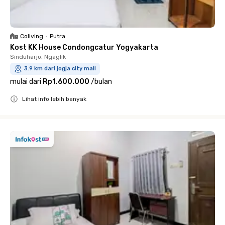
Coliving
•
Putra
Kost KK House Condongcatur Yogyakarta
Sinduharjo, Ngaglik
3.9 km dari jogja city mall
mulai dari
Rp1.600.000
/
bulan
Lihat info lebih banyak
Close