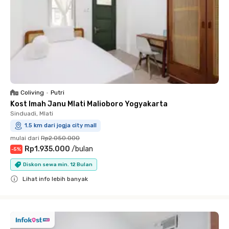
Coliving
•
Putri
Kost Imah Janu Mlati Malioboro Yogyakarta
Sinduadi, Mlati
1.5 km dari jogja city mall
mulai dari
Rp2.050.000
Rp1.935.000
/
bulan
-
5
%
Diskon sewa min. 12 Bulan
Lihat info lebih banyak
Close