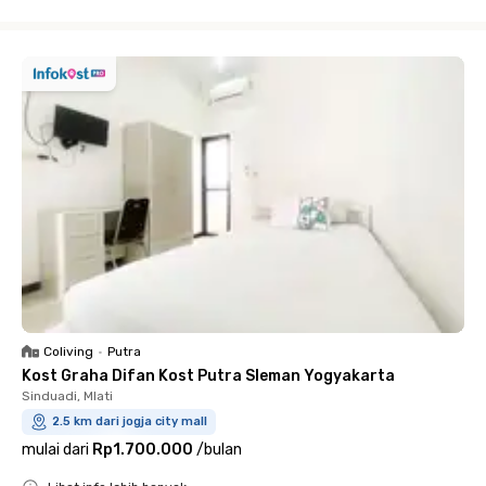
Close
Coliving
•
Putra
Kost Graha Difan Kost Putra Sleman Yogyakarta
Sinduadi, Mlati
2.5 km dari jogja city mall
mulai dari
Rp1.700.000
/
bulan