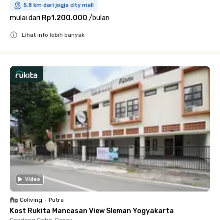
5.8 km dari jogja city mall
mulai dari
Rp1.200.000
/
bulan
Lihat info lebih banyak
Close
Video
Coliving
•
Putra
Kost Rukita Mancasan View Sleman Yogyakarta
Condong Catur, Depok