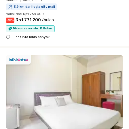
5.9 km dari jogja city mall
mulai dari
Rp1.968.000
Rp1.771.200
/
bulan
-
10
%
Diskon sewa min. 12 Bulan
Lihat info lebih banyak
Close