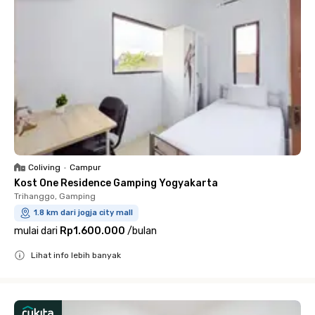
Coliving
•
Campur
Kost One Residence Gamping Yogyakarta
Trihanggo, Gamping
1.8 km dari jogja city mall
mulai dari
Rp1.600.000
/
bulan
Lihat info lebih banyak
Close