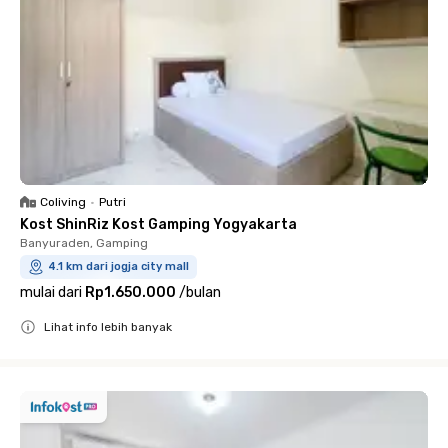
Coliving
•
Putri
Kost ShinRiz Kost Gamping Yogyakarta
Banyuraden, Gamping
4.1 km dari jogja city mall
mulai dari
Rp1.650.000
/
bulan
Lihat info lebih banyak
Close