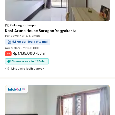
Coliving
•
Campur
Kost Aruna House Saragon Yogyakarta
Pandowo Harjo, Sleman
5.1 km dari jogja city mall
mulai dari
Rp1.250.000
Rp1.135.000
/
bulan
-
9
%
Diskon sewa min. 12 Bulan
Lihat info lebih banyak
Close