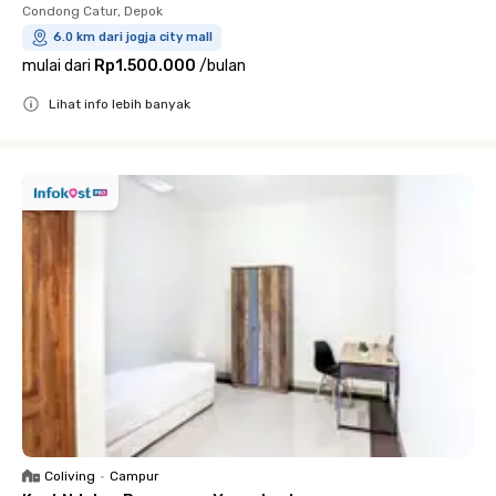
Condong Catur, Depok
6.0 km dari jogja city mall
mulai dari
Rp1.500.000
/
bulan
Lihat info lebih banyak
Close
Coliving
•
Campur