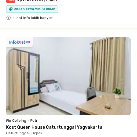
Diskon sewa min. 12 Bulan
Lihat info lebih banyak
Close
Coliving
•
Putri
Kost Queen House Caturtunggal Yogyakarta
Caturtunggal, Depok