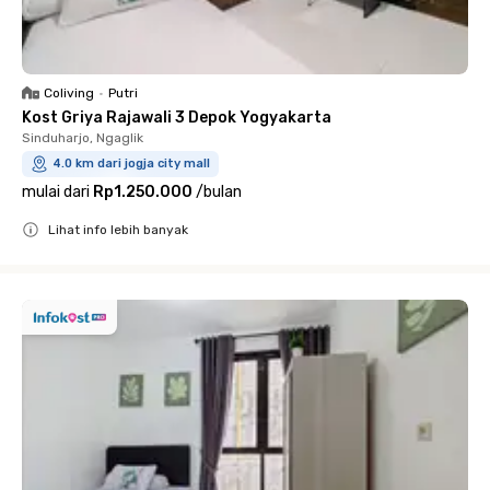
Coliving
•
Putri
Kost Griya Rajawali 3 Depok Yogyakarta
Sinduharjo, Ngaglik
4.0 km dari jogja city mall
mulai dari
Rp1.250.000
/
bulan
Lihat info lebih banyak
Close