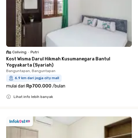
Coliving
•
Putri
Kost Wisma Darul Hikmah Kusumanegara Bantul
Yogyakarta (Syariah)
Banguntapan, Banguntapan
6.9 km dari jogja city mall
mulai dari
Rp700.000
/
bulan
Lihat info lebih banyak
Close