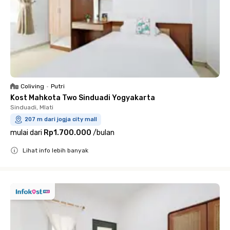
Coliving
•
Putri
Kost Mahkota Two Sinduadi Yogyakarta
Sinduadi, Mlati
207 m dari jogja city mall
mulai dari
Rp1.700.000
/
bulan
Lihat info lebih banyak
Close