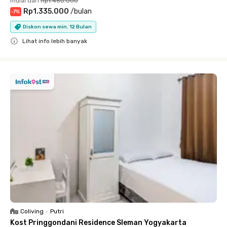
mulai dari
Rp1.450.000
Rp1.335.000
/
bulan
-
7
%
Diskon sewa min. 12 Bulan
Lihat info lebih banyak
Close
Coliving
•
Putri
Kost Pringgondani Residence Sleman Yogyakarta