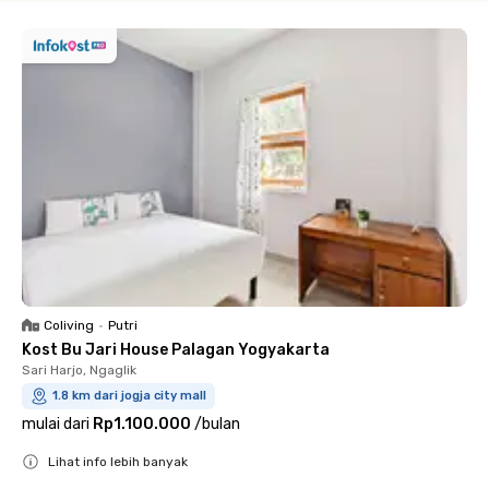
Coliving
•
Putri
Kost Bu Jari House Palagan Yogyakarta
Sari Harjo, Ngaglik
1.8 km dari jogja city mall
mulai dari
Rp1.100.000
/
bulan
Lihat info lebih banyak
Close