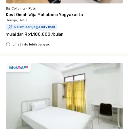
Coliving
•
Putri
Kost Omah Wija Malioboro Yogyakarta
Bumijo, Jetis
3.8 km dari jogja city mall
mulai dari
Rp1.100.000
/
bulan
Lihat info lebih banyak
Close