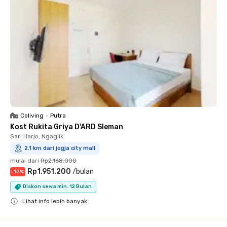
Coliving
•
Putra
Kost Rukita Griya D'ARD Sleman
Sari Harjo, Ngaglik
2.1 km dari jogja city mall
mulai dari
Rp2.168.000
Rp1.951.200
/
bulan
-
10
%
Diskon sewa min. 12 Bulan
Lihat info lebih banyak
Close