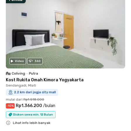
Video
360
Coliving
•
Putra
Kost Rukita Omah Kimora Yogyakarta
Sendangadi, Mlati
2.2 km dari jogja city mall
mulai dari
Rp1.518.000
Rp1.366.200
/
bulan
-
10
%
Diskon sewa min. 12 Bulan
Lihat info lebih banyak
Close