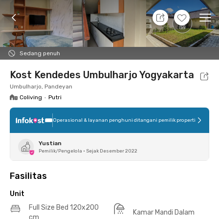
7 Agt 26 - Belum tahu
+
12
Ope
Foto
Fasilitas bersama
Lokasi
Aturan Tambahan
Sedang penuh
Kost Kendedes Umbulharjo Yogyakarta
Umbulharjo, Pandeyan
Coliving
•
Putri
Operasional & layanan penghuni ditangani pemilik properti
Yustian
Pemilik/Pengelola
•
Sejak Desember 2022
Fasilitas
Unit
Full Size Bed 120x200
Kamar Mandi Dalam
cm