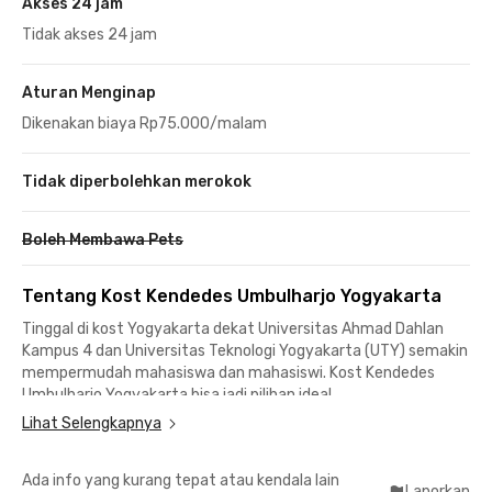
Akses 24 jam
Tidak akses 24 jam
Aturan Menginap
Dikenakan biaya Rp75.000/malam
Tidak diperbolehkan merokok
Boleh Membawa Pets
Tentang Kost Kendedes Umbulharjo Yogyakarta
Tinggal di kost Yogyakarta dekat Universitas Ahmad Dahlan
Kampus 4 dan Universitas Teknologi Yogyakarta (UTY) semakin
mempermudah mahasiswa dan mahasiswi. Kost Kendedes
Umbulharjo Yogyakarta bisa jadi pilihan ideal.
Lihat Selengkapnya
Menuju Universitas Ahmad Dahlan Kampus 4 hanya butuh
waktu 10 menit berkendara. Sementara kampus UTY bisa
Ada info yang kurang tepat atau kendala lain
dijangkau dalam 7 menit saja. Sangat strategis dan nggak perlu
Laporkan