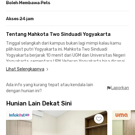
Boleh Membawa Pets
Akses 24 jam
Tentang Mahkota Two Sinduadi Yogyakarta
Tinggal selangkah dari kampus bukan lagi mimpi kalau kamu
pilih kost putri Yogyakarta ini. Mahkota Two Sinduadi
Yogyakarta berjarak 10 menit dari UGM dan Universitas Negeri
Yogyakarta, sementara UPN Veteran Yogyakarta bisa dicapai
dalam 13 menit berkendara.
Lihat Selengkapnya
Kost Yogyakarta dekat UGM ini juga cocok buat kamu yang
Ada info yang kurang tepat atau kendala lain
bekerja di kawasan Kaliurang, Depok, Pogung Lor, maupun
Laporkan
dengan hunian ini?
Godean dengan jarak tempuh kurang dari 20 menit berkendara.
Jogja City Mall yang berjarak 3 menit menjadi mall terdekat
Hunian Lain Dekat Sini
dari kost Jogja ini sehingga kamu nggak perlu pusing soal
belanja bulanan maupun mengisi perut.
Mutiara Two Sinduadi Yogyakarta menyediakan kamar
berfurnitur dengan jendela berpemandangan dalam atau ke
luar, pilihan AC atau no-AC, serta kamar mandi dalam yang