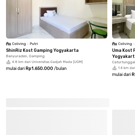
harga sewanya sudah termasuk listrik. Fasilitas bersamanya
termasuk dapur, kompor, area parkir, dan area jemur. Yuk,
segera booking kost putri Yogyakarta ini biar nggak kehabisan
kamar!
Coliving
•
Putri
Coliving
•
ShinRiz Kost Gamping Yogyakarta
Uma Kost P
Banyuraden, Gamping
Yogyakart
4.8 km dari Universitas Gadjah Mada (UGM)
Caturtunggal
mulai dari
Rp1.650.000
/
bulan
1.4 km da
mulai dari
R