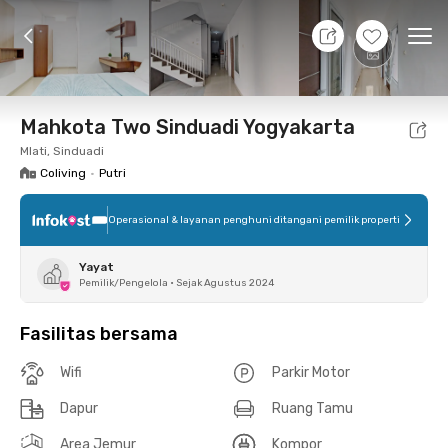
10 Agt 26 - Belum tahu
+
10
Ope
Foto
Fasilitas bersama
Lokasi
Kamar
Atura
Mahkota Two Sinduadi Yogyakarta
Mlati, Sinduadi
Coliving
•
Putri
Operasional & layanan penghuni ditangani pemilik properti
Yayat
Pemilik/Pengelola
•
Sejak Agustus 2024
Fasilitas bersama
Wifi
Parkir Motor
Dapur
Ruang Tamu
Area Jemur
Kompor