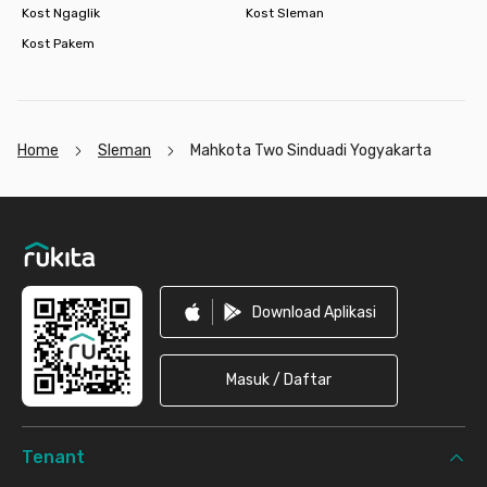
Kost Ngaglik
Kost Sleman
Kost Pakem
Home
Sleman
Mahkota Two Sinduadi Yogyakarta
Footer
Download Aplikasi
Masuk / Daftar
Tenant