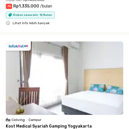
mulai dari
Rp1.450.000
Rp1.335.000
/
bulan
-
7
%
Diskon sewa min. 12 Bulan
Lihat info lebih banyak
Close
Coliving
•
Campur
Kost Medical Syariah Gamping Yogyakarta