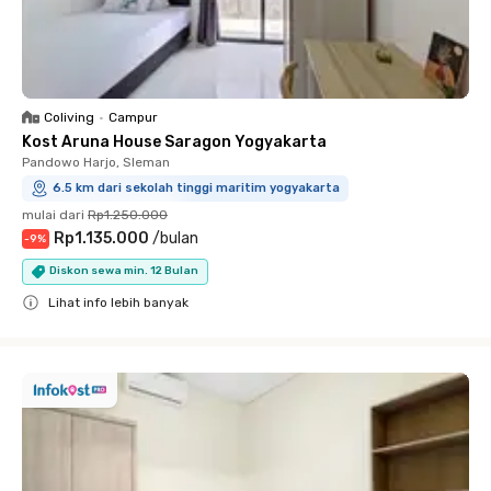
Coliving
•
Campur
Kost Aruna House Saragon Yogyakarta
Pandowo Harjo, Sleman
6.5 km dari sekolah tinggi maritim yogyakarta
mulai dari
Rp1.250.000
Rp1.135.000
/
bulan
-
9
%
Diskon sewa min. 12 Bulan
Lihat info lebih banyak
Close