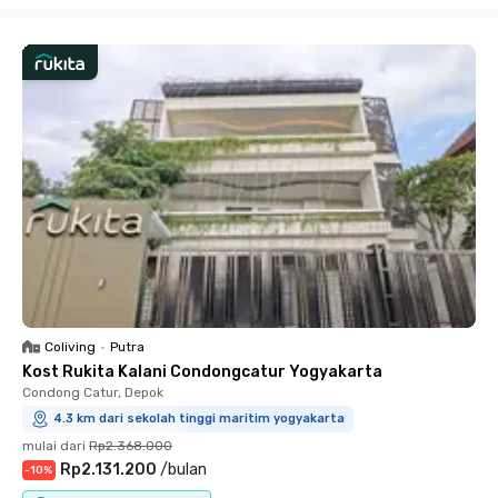
Coliving
•
Putra
Kost Rukita Kalani Condongcatur Yogyakarta
Condong Catur, Depok
4.3 km dari sekolah tinggi maritim yogyakarta
mulai dari
Rp2.368.000
Rp2.131.200
/
bulan
-
10
%