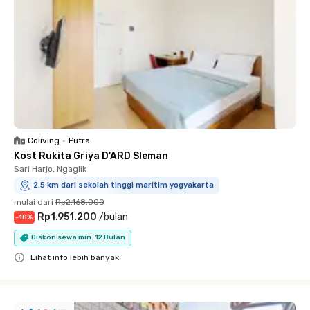
Coliving
•
Putra
Kost Rukita Griya D'ARD Sleman
Sari Harjo, Ngaglik
2.5 km dari sekolah tinggi maritim yogyakarta
mulai dari
Rp2.168.000
Rp1.951.200
/
bulan
-
10
%
Diskon sewa min. 12 Bulan
Lihat info lebih banyak
Close