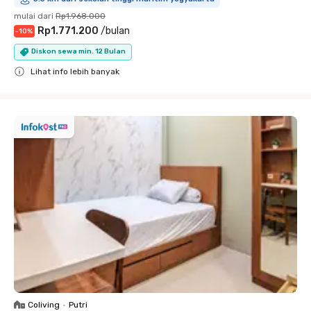
mulai dari
Rp1.968.000
Rp1.771.200
/
bulan
-
10
%
Diskon sewa min. 12 Bulan
Lihat info lebih banyak
Close
Coliving
•
Putri