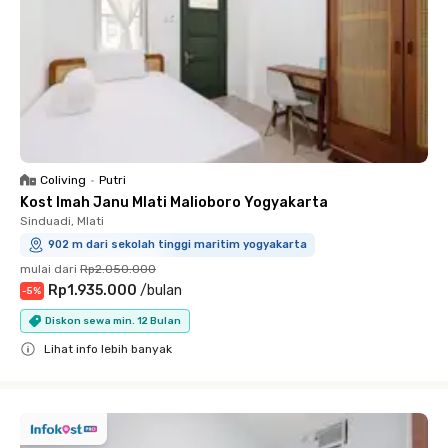
Coliving
•
Putri
Kost Imah Janu Mlati Malioboro Yogyakarta
Sinduadi, Mlati
902 m dari sekolah tinggi maritim yogyakarta
mulai dari
Rp2.050.000
Rp1.935.000
/
bulan
-
5
%
Diskon sewa min. 12 Bulan
Lihat info lebih banyak
Close