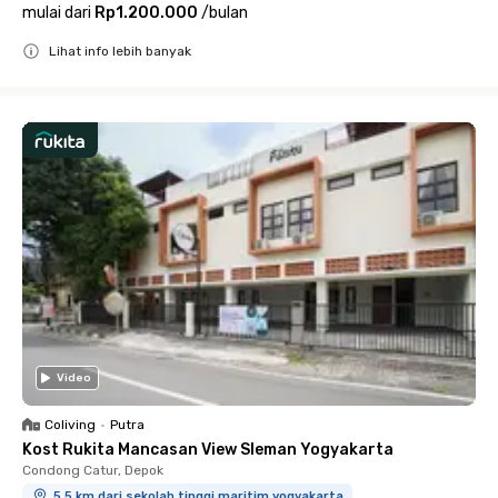
mulai dari
Rp1.200.000
/
bulan
Lihat info lebih banyak
Close
Video
Coliving
•
Putra
Kost Rukita Mancasan View Sleman Yogyakarta
Condong Catur, Depok
5.5 km dari sekolah tinggi maritim yogyakarta