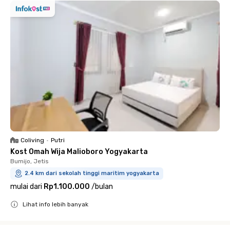
Coliving
•
Putri
Kost Omah Wija Malioboro Yogyakarta
Bumijo, Jetis
2.4 km dari sekolah tinggi maritim yogyakarta
mulai dari
Rp1.100.000
/
bulan
Lihat info lebih banyak
Close