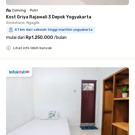
Coliving
•
Putri
Kost Griya Rajawali 3 Depok Yogyakarta
Sinduharjo, Ngaglik
4.1 km dari sekolah tinggi maritim yogyakarta
mulai dari
Rp1.250.000
/
bulan
Lihat info lebih banyak
Close