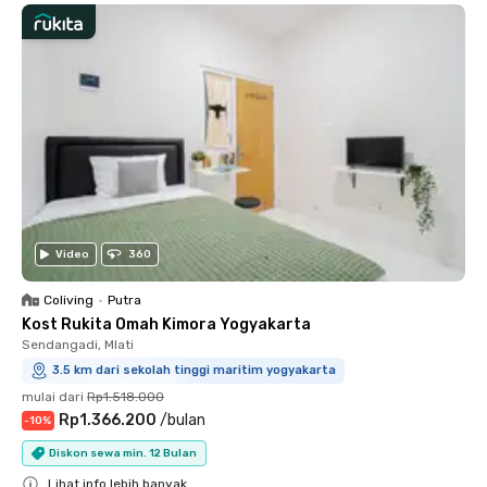
Video
360
Coliving
•
Putra
Kost Rukita Omah Kimora Yogyakarta
Sendangadi, Mlati
3.5 km dari sekolah tinggi maritim yogyakarta
mulai dari
Rp1.518.000
Rp1.366.200
/
bulan
-
10
%
Diskon sewa min. 12 Bulan
Lihat info lebih banyak