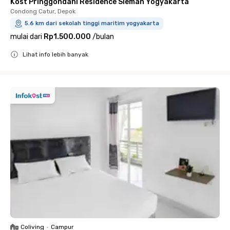
Kost Pringgondani Residence Sleman Yogyakarta
Condong Catur, Depok
5.6 km dari sekolah tinggi maritim yogyakarta
mulai dari
Rp1.500.000
/
bulan
Lihat info lebih banyak
Close
Coliving
•
Campur