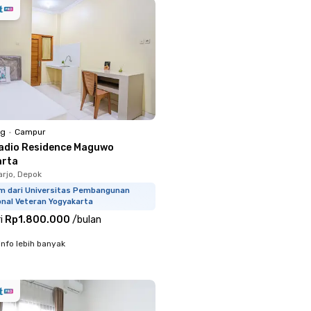
ng
•
Campur
adio Residence Maguwo
arta
rjo, Depok
km dari Universitas Pembangunan
onal Veteran Yogyakarta
i
Rp1.800.000
/
bulan
info lebih banyak