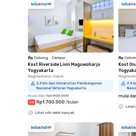
Coliving
•
Campur
Colivi
Kost Riverside Livin Maguwoharjo
Kost On
Yogyakarta
Yogyak
Maguwoharjo, Depok
Maguwoha
2.3 km dari Universitas Pembangunan
3.4 
Nasional Veteran Yogyakarta
Nasi
mulai dari
Rp1.800.000
mulai dar
Rp1.700.000
/
bulan
-
5
%
Lihat 
Lihat info lebih banyak
Close
Close