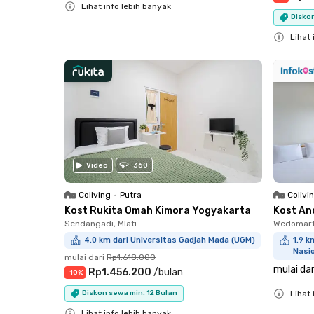
Lihat info lebih banyak
Diskon
Close
Lihat 
Close
Video
360
Coliving
•
Putra
Colivi
Kost Rukita Omah Kimora Yogyakarta
Kost An
Sendangadi, Mlati
Wedomart
4.0 km dari Universitas Gadjah Mada (UGM)
1.9 
Nasi
mulai dari
Rp1.618.000
mulai dar
Rp1.456.200
/
bulan
-
10
%
Lihat 
Diskon sewa min. 12 Bulan
Close
Lihat info lebih banyak