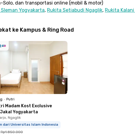
-Solo, dan transportasi online (mobil & motor)
a Sleman Yogyakarta
,
Rukita Setiabudi Ngaglik
,
Rukita Kalan
ekat ke Kampus & Ring Road
ng
•
Putri
tri Madam Kost Exclusive
 Jakal Yogyakarta
rjo, Ngaglik
m dari Universitas Islam Indonesia
Rp1.850.000