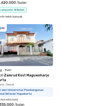
1.620.000
/
bulan
 sewa min. 12 Bulan
info lebih banyak
ng
•
Putri
tri Zamrud Kost Maguwoharjo
arta
rjo, Depok
km dari Universitas Pembangunan
onal Veteran Yogyakarta
Rp1.450.000
.335.000
/
bulan