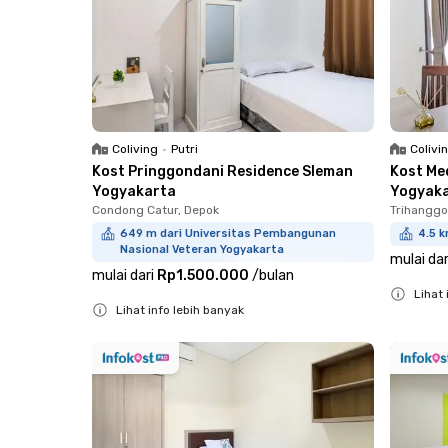
Coliving
•
Putri
Colivi
Kost Pringgondani Residence Sleman
Kost Me
Yogyakarta
Yogyak
Condong Catur, Depok
Trihanggo
649 m dari Universitas Pembangunan
4.5 k
Nasional Veteran Yogyakarta
mulai dar
mulai dari
Rp1.500.000
/
bulan
Lihat 
Lihat info lebih banyak
Close
Close