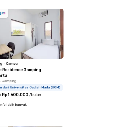
ng
•
Campur
e Residence Gamping
arta
, Gamping
m dari Universitas Gadjah Mada (UGM)
i
Rp1.600.000
/
bulan
info lebih banyak