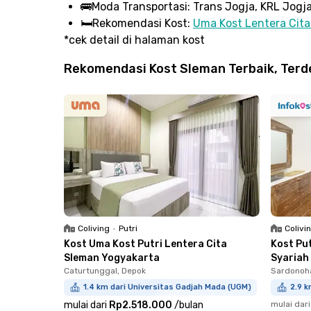
🚌
Moda Transportasi:
Trans Jogja, KRL Jogja
🛏️
Rekomendasi Kost:
Uma Kost Lentera Cit
*cek detail di halaman kost
Rekomendasi Kost Sleman Terbaik, Terd
Coliving
•
Putri
Colivi
Kost Uma Kost Putri Lentera Cita
Kost Pu
Sleman Yogyakarta
Syariah
Caturtunggal, Depok
Sardonoha
1.4 km dari Universitas Gadjah Mada (UGM)
2.9 k
mulai dari
Rp2.518.000
/
bulan
mulai dari