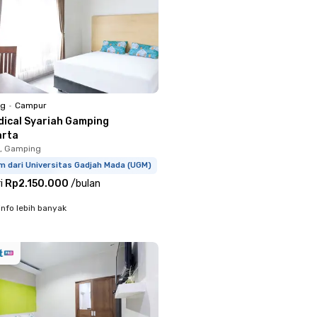
ng
•
Campur
dical Syariah Gamping
arta
, Gamping
m dari Universitas Gadjah Mada (UGM)
i
Rp2.150.000
/
bulan
info lebih banyak