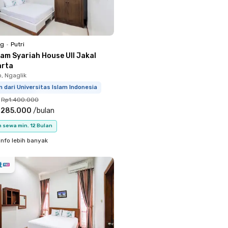
ng
•
Putri
lam Syariah House UII Jakal
arta
, Ngaglik
m dari Universitas Islam Indonesia
Rp1.400.000
.285.000
/
bulan
 sewa min. 12 Bulan
info lebih banyak