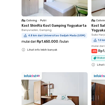
Coliving
•
Putri
Colivi
Kost ShinRiz Kost Gamping Yogyakarta
Kost Sa
Banyuraden, Gamping
Yogyak
Suko Harjo
4.8 km dari Universitas Gadjah Mada (UGM)
1.0 k
mulai dari
Rp1.650.000
/
bulan
mulai dari
Lihat info lebih banyak
Rp1
-
8
%
Close
Diskon
Lihat 
Close