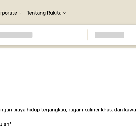
orporate
Tentang Rukita
engan biaya hidup terjangkau, ragam kuliner khas, dan k
bulan*