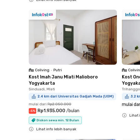
Close
Coliving
•
Putri
Colivi
Kost Imah Janu Mlati Malioboro
Kost On
Yogyakarta
Yogyak
Sinduadi, Mlati
Trihanggo
2.4 km dari Universitas Gadjah Mada (UGM)
3.2 k
mulai dari
Rp2.050.000
mulai dar
Rp1.935.000
/
bulan
-
5
%
Lihat 
Diskon sewa min. 12 Bulan
Close
Lihat info lebih banyak
Close