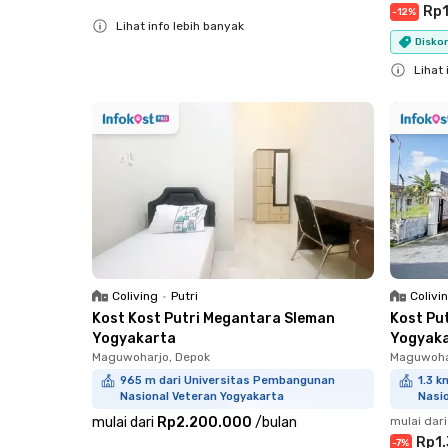
Rp
-
12
%
Lihat info lebih banyak
Diskon
Close
Lihat 
Close
Coliving
•
Putri
Colivi
Kost Kost Putri Megantara Sleman
Kost Pu
Yogyakarta
Yogyak
Maguwoharjo, Depok
Maguwoha
965 m dari Universitas Pembangunan
1.3 
Nasional Veteran Yogyakarta
Nasi
mulai dari
Rp2.200.000
/
bulan
mulai dari
Rp1
-
7
%