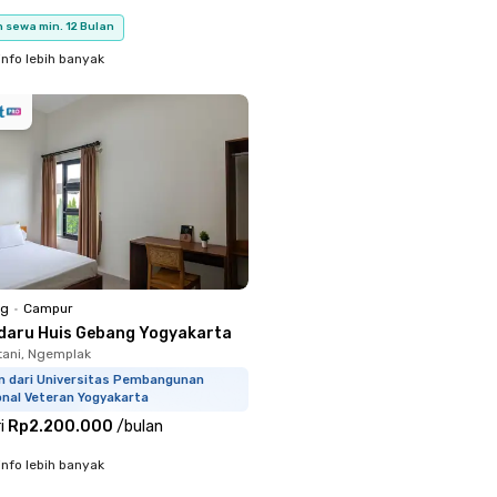
 sewa min. 12 Bulan
info lebih banyak
ng
•
Campur
daru Huis Gebang Yogyakarta
ani, Ngemplak
km dari Universitas Pembangunan
onal Veteran Yogyakarta
i
Rp2.200.000
/
bulan
info lebih banyak