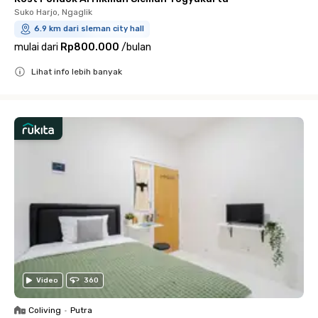
Suko Harjo, Ngaglik
6.9 km dari sleman city hall
mulai dari
Rp800.000
/
bulan
Lihat info lebih banyak
Close
Video
360
Coliving
•
Putra