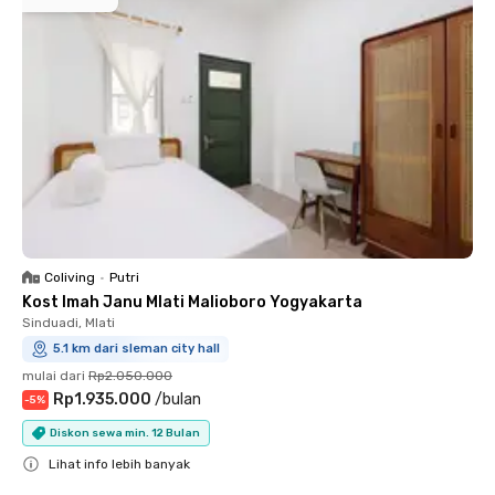
Coliving
•
Putri
Kost Imah Janu Mlati Malioboro Yogyakarta
Sinduadi, Mlati
5.1 km dari sleman city hall
mulai dari
Rp2.050.000
Rp1.935.000
/
bulan
-
5
%
Diskon sewa min. 12 Bulan
Lihat info lebih banyak
Close