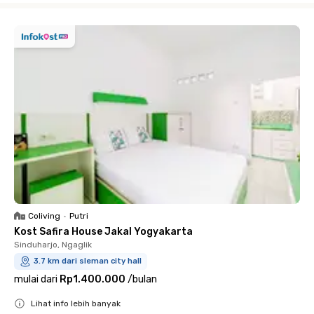
Coliving
•
Putri
Kost Safira House Jakal Yogyakarta
Sinduharjo, Ngaglik
3.7 km dari sleman city hall
mulai dari
Rp1.400.000
/
bulan
Lihat info lebih banyak