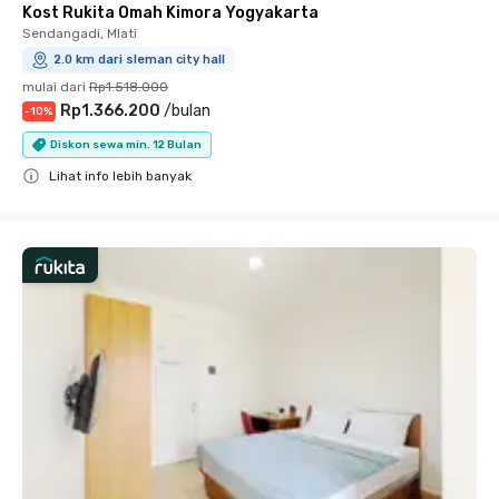
Kost Rukita Omah Kimora Yogyakarta
Sendangadi, Mlati
2.0 km dari sleman city hall
mulai dari
Rp1.518.000
Rp1.366.200
/
bulan
-
10
%
Diskon sewa min. 12 Bulan
Lihat info lebih banyak
Close