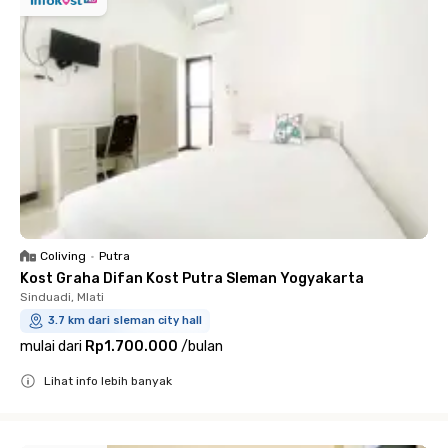
Coliving
•
Putra
Kost Graha Difan Kost Putra Sleman Yogyakarta
Sinduadi, Mlati
3.7 km dari sleman city hall
mulai dari
Rp1.700.000
/
bulan
Lihat info lebih banyak
Close