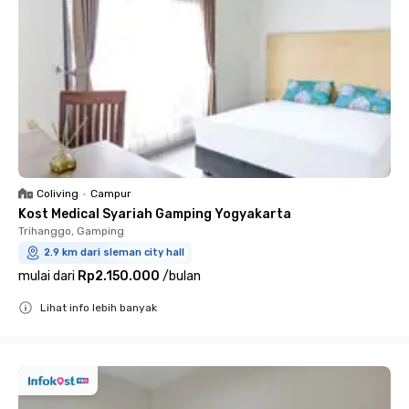
Coliving
•
Campur
Kost Medical Syariah Gamping Yogyakarta
Trihanggo, Gamping
2.9 km dari sleman city hall
mulai dari
Rp2.150.000
/
bulan
Lihat info lebih banyak
Close