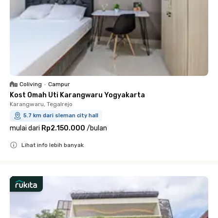
Coliving
•
Campur
Kost Omah Uti Karangwaru Yogyakarta
Karangwaru, Tegalrejo
5.7 km dari sleman city hall
mulai dari
Rp2.150.000
/
bulan
Lihat info lebih banyak
Close