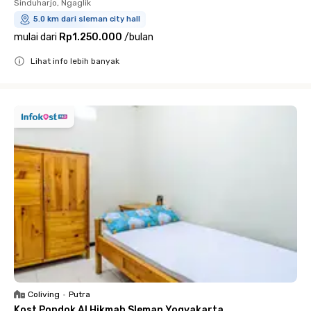
Sinduharjo, Ngaglik
5.0 km dari sleman city hall
mulai dari
Rp1.250.000
/
bulan
Lihat info lebih banyak
Close
Coliving
•
Putra
Kost Pondok Al Hikmah Sleman Yogyakarta