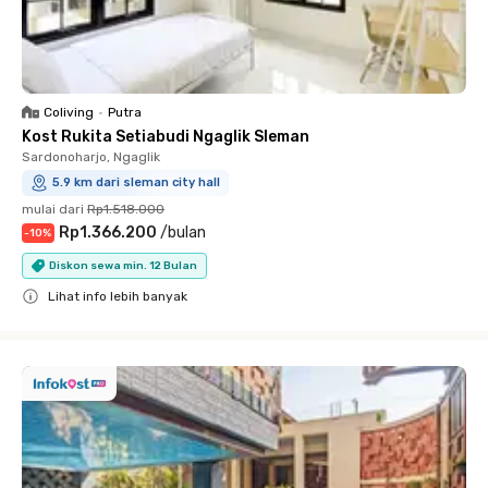
Coliving
•
Putra
Kost Rukita Setiabudi Ngaglik Sleman
Sardonoharjo, Ngaglik
5.9 km dari sleman city hall
mulai dari
Rp1.518.000
Rp1.366.200
/
bulan
-
10
%
Diskon sewa min. 12 Bulan
Lihat info lebih banyak
Close