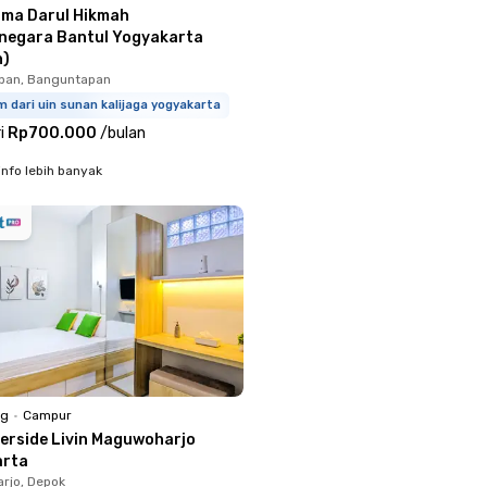
sma Darul Hikmah
egara Bantul Yogyakarta
h)
pan, Banguntapan
m dari uin sunan kalijaga yogyakarta
i
Rp700.000
/
bulan
info lebih banyak
ng
•
Campur
verside Livin Maguwoharjo
arta
rjo, Depok