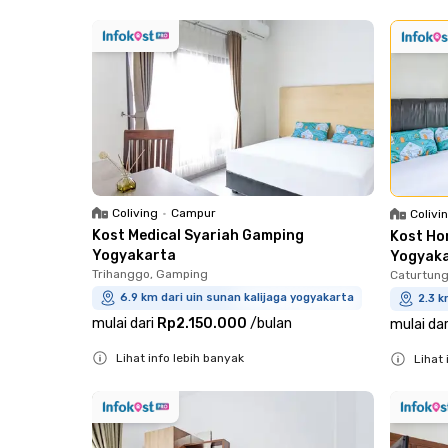
Close
Coliving
•
Campur
Colivi
Kost Medical Syariah Gamping
Kost Ho
Yogyakarta
Yogyak
Trihanggo, Gamping
Caturtung
6.9 km dari uin sunan kalijaga yogyakarta
2.3 k
mulai dari
Rp2.150.000
/
bulan
mulai dar
Lihat info lebih banyak
Lihat 
Close
Close