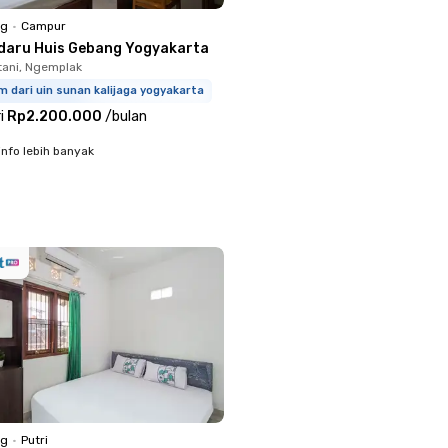
ng
•
Campur
daru Huis Gebang Yogyakarta
ani, Ngemplak
m dari uin sunan kalijaga yogyakarta
i
Rp2.200.000
/
bulan
info lebih banyak
ng
•
Putri