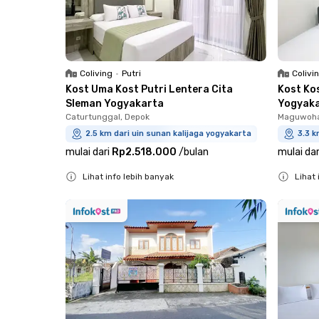
Coliving
•
Putri
Colivi
Kost Uma Kost Putri Lentera Cita
Kost Ko
Sleman Yogyakarta
Yogyak
Caturtunggal, Depok
Maguwoha
2.5 km dari uin sunan kalijaga yogyakarta
3.3 k
mulai dari
Rp2.518.000
/
bulan
mulai dar
Lihat info lebih banyak
Lihat 
Close
Close