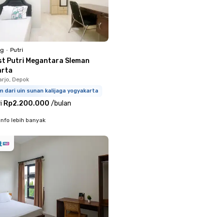
ng
•
Putri
st Putri Megantara Sleman
arta
rjo, Depok
m dari uin sunan kalijaga yogyakarta
i
Rp2.200.000
/
bulan
info lebih banyak