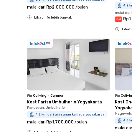
4.2 k
mulai dari
Rp2.000.000
/
bulan
mulai dari
Lihat info lebih banyak
Rp1
-
5
%
Close
Lihat 
Close
Coliving
•
Campur
Colivi
Kost Farisa Umbulharjo Yogyakarta
Kost On
Pandeyan, Umbulharjo
Yogyak
Maguwoha
4.2 km dari uin sunan kalijaga yogyakarta
4.3 k
mulai dari
Rp1.700.000
/
bulan
mulai dar