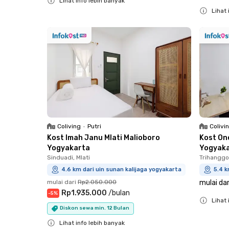
Lihat info lebih banyak
Lihat 
Close
Close
Coliving
•
Putri
Colivi
Kost Imah Janu Mlati Malioboro
Kost On
Yogyakarta
Yogyak
Sinduadi, Mlati
Trihanggo
4.6 km dari uin sunan kalijaga yogyakarta
5.4 k
mulai dari
Rp2.050.000
mulai dar
Rp1.935.000
/
bulan
-
5
%
Lihat 
Diskon sewa min. 12 Bulan
Close
Lihat info lebih banyak