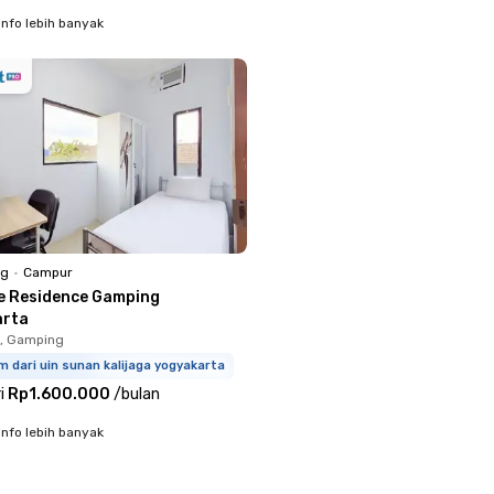
info lebih banyak
ng
•
Campur
e Residence Gamping
arta
, Gamping
m dari uin sunan kalijaga yogyakarta
i
Rp1.600.000
/
bulan
info lebih banyak