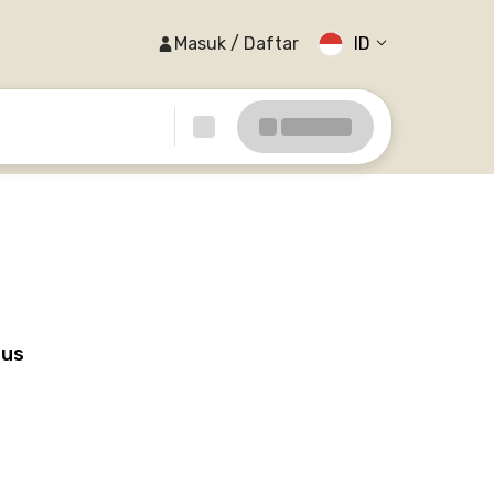
Masuk / Daftar
ID
pus