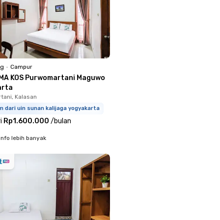
ng
•
Campur
MA KOS Purwomartani Maguwo
arta
tani, Kalasan
m dari uin sunan kalijaga yogyakarta
i
Rp1.600.000
/
bulan
info lebih banyak