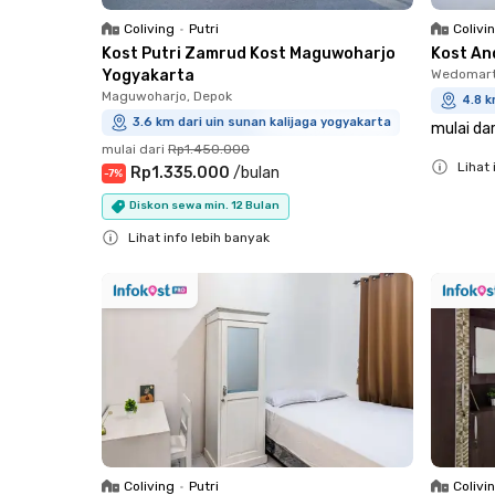
Coliving
•
Putri
Colivi
Kost Putri Zamrud Kost Maguwoharjo
Kost An
Yogyakarta
Wedomart
Maguwoharjo, Depok
4.8 k
3.6 km dari uin sunan kalijaga yogyakarta
mulai dar
mulai dari
Rp1.450.000
Lihat 
Rp1.335.000
/
bulan
-
7
%
Close
Diskon sewa min. 12 Bulan
Lihat info lebih banyak
Close
Coliving
•
Putri
Colivi