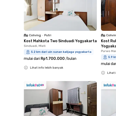
Coliving
•
Putri
Colivi
Kost Mahkota Two Sinduadi Yogyakarta
Kost Ru
Sinduadi, Mlati
Yogyak
Purwo Mar
5.2 km dari uin sunan kalijaga yogyakarta
5.9 k
mulai dari
Rp1.700.000
/
bulan
mulai dar
Lihat info lebih banyak
Lihat 
Close
Close