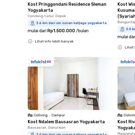
Kost Pringgondani Residence Sleman
Kost Wi
Yogyakarta
Kusuman
Condong Catur, Depok
(Syaria
Bangunta
3.6 km dari uin sunan kalijaga yogyakarta
2.0 k
mulai dari
Rp1.500.000
/
bulan
mulai dar
Lihat info lebih banyak
Lihat 
Close
Close
Coliving
•
Campur
Colivi
Kost Ndalem Bausasran Yogyakarta
Kost Ri
Bausasran, Danurejan
Yogyak
Maguwoha
2.6 km dari uin sunan kalijaga yogyakarta