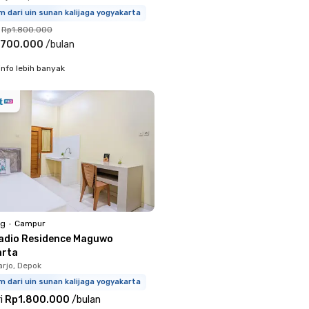
m dari uin sunan kalijaga yogyakarta
Rp1.800.000
.700.000
/
bulan
info lebih banyak
ng
•
Campur
adio Residence Maguwo
arta
rjo, Depok
m dari uin sunan kalijaga yogyakarta
i
Rp1.800.000
/
bulan