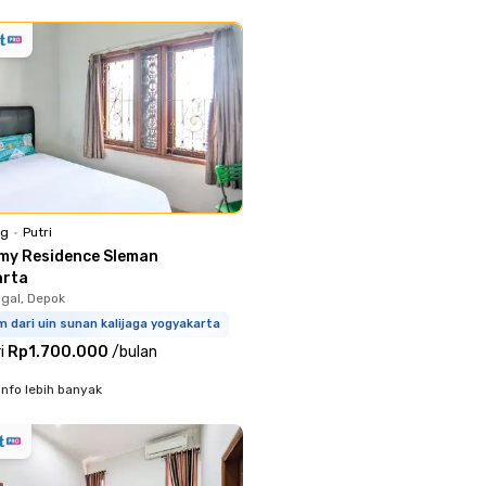
ng
•
Putri
my Residence Sleman
arta
gal, Depok
m dari uin sunan kalijaga yogyakarta
i
Rp1.700.000
/
bulan
info lebih banyak