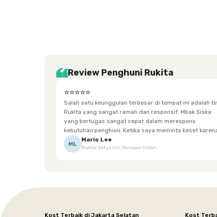
Review Penghuni Rukita
⭐⭐⭐⭐⭐
Salah satu keunggulan terbesar di tempat ini adalah t
Rukita yang sangat ramah dan responsif. Mbak Siska
yang bertugas sangat cepat dalam merespons
kebutuhan penghuni. Ketika saya meminta keset karena
sempat terpeleset, permintaan tersebut langsung
Mario Lee
ML
Rukita Satya Inn Harapan Indah
dipenuhi dengan cepat. Terima kasih Mbak Siska.
Kost Terbaik di Jakarta Selatan
Kost Terba