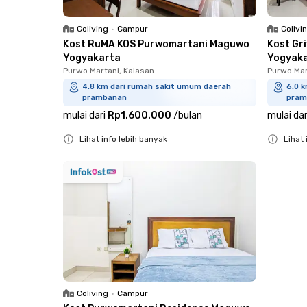
Coliving
•
Campur
Colivi
Kost RuMA KOS Purwomartani Maguwo
Kost Gr
Yogyakarta
Yogyak
Purwo Martani, Kalasan
Purwo Mar
4.8 km dari rumah sakit umum daerah
6.0 
prambanan
pram
mulai dari
Rp1.600.000
/
bulan
mulai dar
Lihat info lebih banyak
Lihat 
Close
Close
Coliving
•
Campur