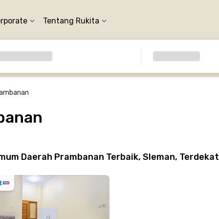
orporate
Tentang Rukita
rambanan
banan
mum Daerah Prambanan Terbaik, Sleman, Terdekat