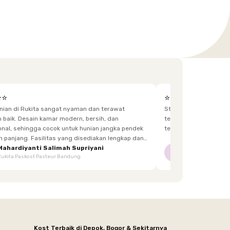
⭐⭐
⭐⭐⭐⭐⭐
unian di Rukita sangat nyaman dan terawat
Staff yg menjaga dis
h, dan
terkadang lupa bawa kunci, dan sangat fast response.
 hunian jangka pendek
tetangga d
itas yang disediakan lengkap dan
enghuni, mulai dari furnitur,
Mahardiyanti Salimah Supriyani
Nur Indriani
NI
Rukita Paskost Pasteur Bandung
Rukita Lilo Living
area bersama, hingga akses yang mudah.
Kost Terbaik di Depok, Bogor & Sekitarnya