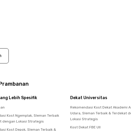
n
D Prambanan
ang Lebih Spesifik
Dekat Universitas
san
Rekomendasi Kost Dekat Akademi 
Udara, Sleman Terbaik & Terdekat 
si Kost Ngemplak, Sleman Terbaik
Lokasi Strategis
t dengan Lokasi Strategis
Kost Dekat FBE UII
si Kost Depok, Sleman Terbaik &