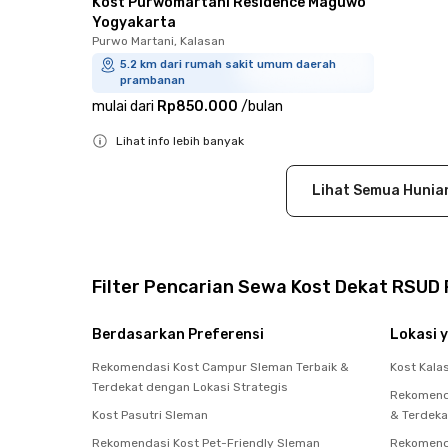
Kost Purwomartani Residence Maguwo
Yogyakarta
Purwo Martani, Kalasan
5.2 km dari rumah sakit umum daerah
prambanan
mulai dari
Rp850.000
/
bulan
Lihat info lebih banyak
Close
Lihat Semua Hunia
Filter Pencarian Sewa Kost Dekat RSU
Berdasarkan Preferensi
Lokasi y
Rekomendasi Kost Campur Sleman Terbaik &
Kost Kala
Terdekat dengan Lokasi Strategis
Rekomenda
Kost Pasutri Sleman
& Terdeka
Rekomendasi Kost Pet-Friendly Sleman
Rekomenda