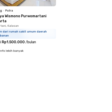
ng
•
Putra
iya Wismono Purwomartani
arta
tani, Kalasan
km dari rumah sakit umum daerah
banan
i
Rp1.500.000
/
bulan
info lebih banyak