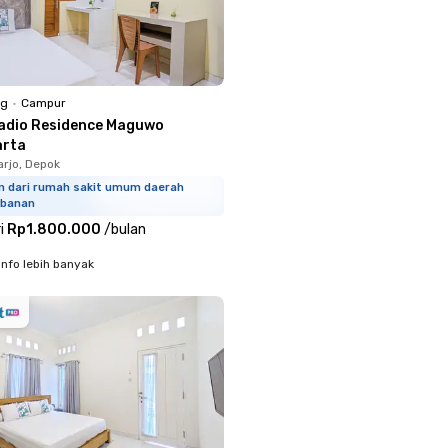
ng
•
Campur
adio Residence Maguwo
arta
rjo, Depok
km dari rumah sakit umum daerah
banan
i
Rp1.800.000
/
bulan
info lebih banyak