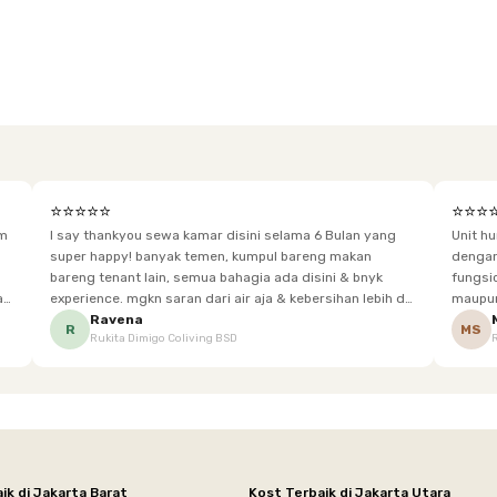
⭐⭐⭐⭐⭐
⭐⭐⭐
im
I say thankyou sewa kamar disini selama 6 Bulan yang
Unit h
super happy! banyak temen, kumpul bareng makan
dengan baik. Desain kamar modern, bersi
bareng tenant lain, semua bahagia ada disini & bnyk
fungsional, sehingga cocok untuk
experience. mgkn saran dari air aja & kebersihan lebih di
maupun panjang. Fasil
tingkatkan lagi. but, I love Rukita
sesuai dengan kebutuhan p
Ravena
R
MS
Rukita Dimigo Coliving BSD
ik di Jakarta Barat
Kost Terbaik di Jakarta Utara