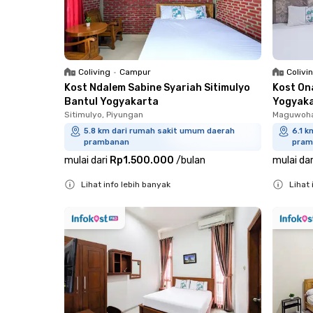
Coliving
•
Campur
Colivi
Kost Ndalem Sabine Syariah Sitimulyo
Kost On
Bantul Yogyakarta
Yogyak
Sitimulyo, Piyungan
Maguwoha
5.8 km dari rumah sakit umum daerah
6.1 
prambanan
pram
mulai dari
Rp1.500.000
/
bulan
mulai dar
Lihat info lebih banyak
Lihat 
Close
Close