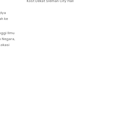
Kost Dekat Sleman City Hall
idya
ah ke
nggi Ilmu
n Negara,
Lokasi