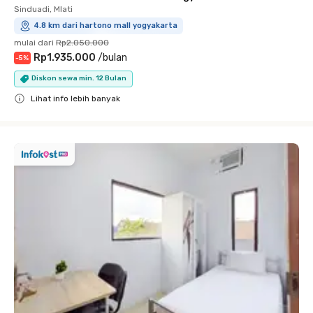
Sinduadi, Mlati
4.8 km dari hartono mall yogyakarta
mulai dari
Rp2.050.000
Rp1.935.000
/
bulan
-
5
%
Diskon sewa min. 12 Bulan
Lihat info lebih banyak
Close