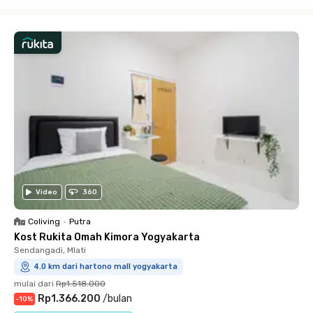
Close
Video
360
Coliving
•
Putra
Kost Rukita Omah Kimora Yogyakarta
Sendangadi, Mlati
4.0 km dari hartono mall yogyakarta
mulai dari
Rp1.518.000
Rp1.366.200
/
bulan
-
10
%