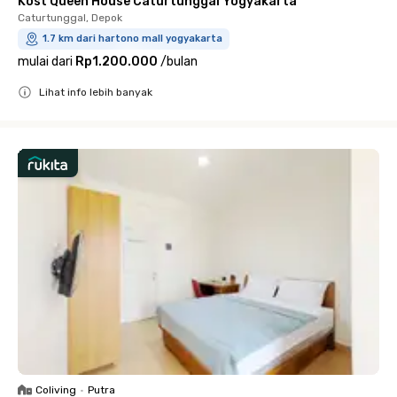
Kost Queen House Caturtunggal Yogyakarta
Caturtunggal, Depok
1.7 km dari hartono mall yogyakarta
mulai dari
Rp1.200.000
/
bulan
Lihat info lebih banyak
Close
Coliving
•
Putra