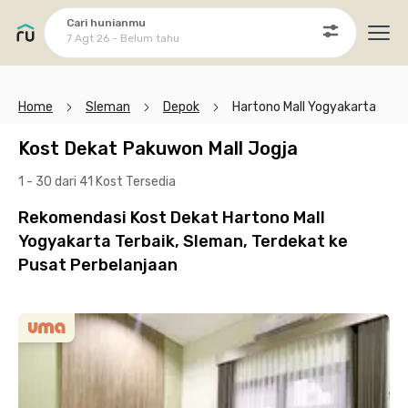
Cari hunianmu
7 Agt 26 - Belum tahu
Ope
Home
Sleman
Depok
Hartono Mall Yogyakarta
Kost Dekat Pakuwon Mall Jogja
1 - 30 dari 41 Kost
Tersedia
Rekomendasi Kost Dekat Hartono Mall
Yogyakarta Terbaik, Sleman, Terdekat ke
Pusat Perbelanjaan