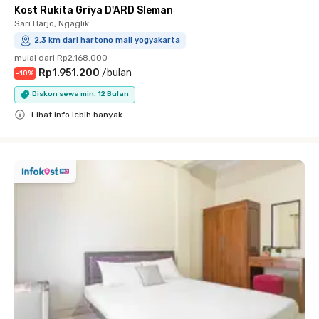
Kost Rukita Griya D'ARD Sleman
Sari Harjo, Ngaglik
2.3 km dari hartono mall yogyakarta
mulai dari
Rp2.168.000
Rp1.951.200
/
bulan
-
10
%
Diskon sewa min. 12 Bulan
Lihat info lebih banyak
Close