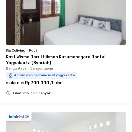
Coliving
•
Putri
Kost Wisma Darul Hikmah Kusumanegara Bantul
Yogyakarta (Syariah)
Banguntapan, Banguntapan
4.8 km dari hartono mall yogyakarta
mulai dari
Rp700.000
/
bulan
Lihat info lebih banyak
Close