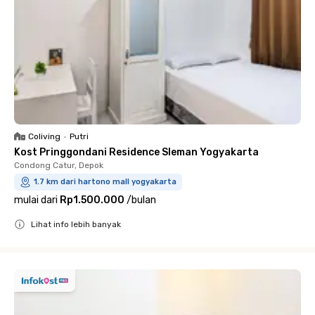
Coliving
•
Putri
Kost Pringgondani Residence Sleman Yogyakarta
Condong Catur, Depok
1.7 km dari hartono mall yogyakarta
mulai dari
Rp1.500.000
/
bulan
Lihat info lebih banyak
Close