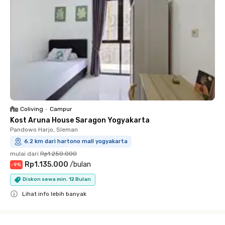
Coliving
•
Campur
Kost Aruna House Saragon Yogyakarta
Pandowo Harjo, Sleman
6.2 km dari hartono mall yogyakarta
mulai dari
Rp1.250.000
Rp1.135.000
/
bulan
-
9
%
Diskon sewa min. 12 Bulan
Lihat info lebih banyak
Close