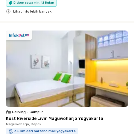
Diskon sewa min. 12 Bulan
Lihat info lebih banyak
Close
Coliving
•
Campur
Kost Riverside Livin Maguwoharjo Yogyakarta
Maguwoharjo, Depok
3.5 km dari hartono mall yogyakarta