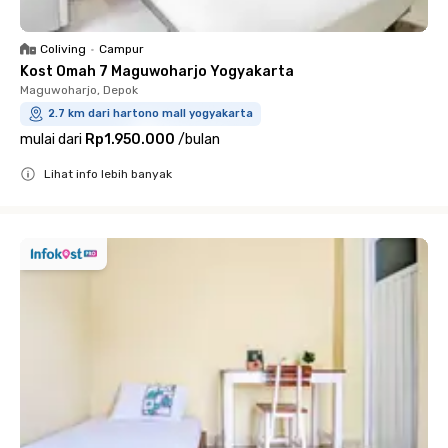
Coliving
•
Campur
Kost Omah 7 Maguwoharjo Yogyakarta
Maguwoharjo, Depok
2.7 km dari hartono mall yogyakarta
mulai dari
Rp1.950.000
/
bulan
Lihat info lebih banyak
Close