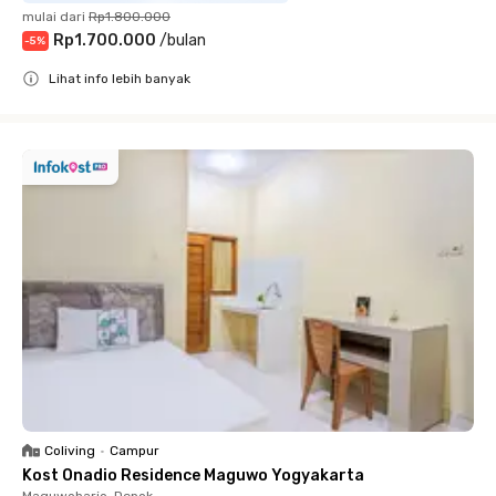
mulai dari
Rp1.800.000
Rp1.700.000
/
bulan
-
5
%
Lihat info lebih banyak
Close
Coliving
•
Campur
Kost Onadio Residence Maguwo Yogyakarta
Maguwoharjo, Depok