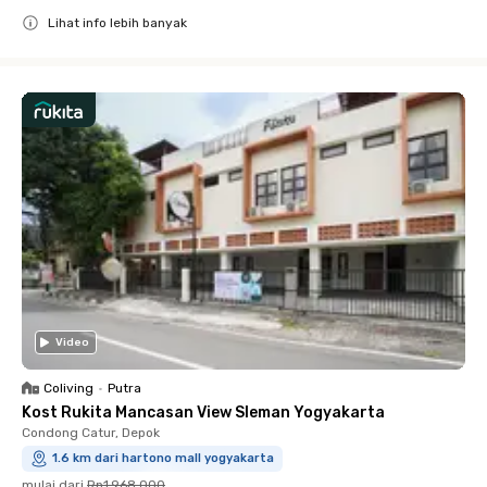
Lihat info lebih banyak
Close
Video
Coliving
•
Putra
Kost Rukita Mancasan View Sleman Yogyakarta
Condong Catur, Depok
1.6 km dari hartono mall yogyakarta
mulai dari
Rp1.968.000