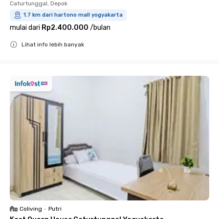
Caturtunggal, Depok
1.7 km dari hartono mall yogyakarta
mulai dari
Rp2.400.000
/
bulan
Lihat info lebih banyak
Close
Coliving
•
Putri