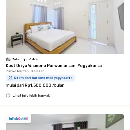
Coliving
•
Putra
Kost Griya Wismono Purwomartani Yogyakarta
Purwo Martani, Kalasan
5.1 km dari hartono mall yogyakarta
mulai dari
Rp1.500.000
/
bulan
Lihat info lebih banyak
Close