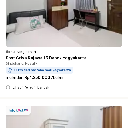
Coliving
•
Putri
Kost Griya Rajawali 3 Depok Yogyakarta
Sinduharjo, Ngaglik
1.1 km dari hartono mall yogyakarta
mulai dari
Rp1.250.000
/
bulan
Lihat info lebih banyak
Close