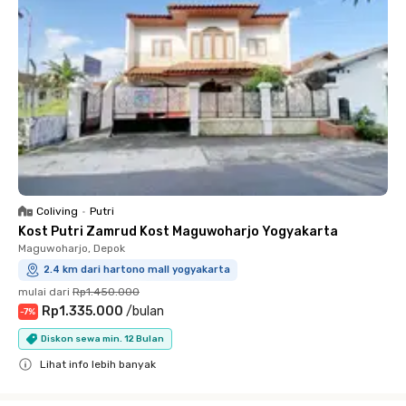
Coliving
•
Putri
Kost Putri Zamrud Kost Maguwoharjo Yogyakarta
Maguwoharjo, Depok
2.4 km dari hartono mall yogyakarta
mulai dari
Rp1.450.000
Rp1.335.000
/
bulan
-
7
%
Diskon sewa min. 12 Bulan
Lihat info lebih banyak
Close