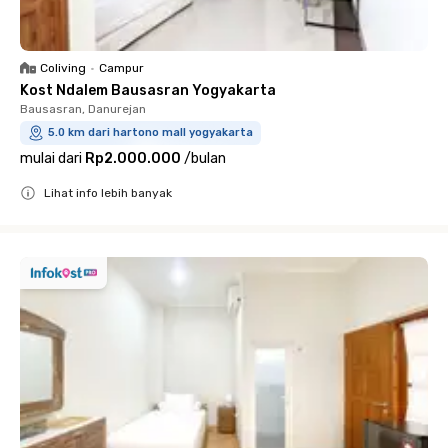
Coliving
•
Campur
Kost Ndalem Bausasran Yogyakarta
Bausasran, Danurejan
5.0 km dari hartono mall yogyakarta
mulai dari
Rp2.000.000
/
bulan
Lihat info lebih banyak
Close