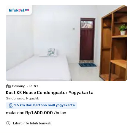
Coliving
•
Putra
Kost KK House Condongcatur Yogyakarta
Sinduharjo, Ngaglik
1.6 km dari hartono mall yogyakarta
mulai dari
Rp1.600.000
/
bulan
Lihat info lebih banyak
Close