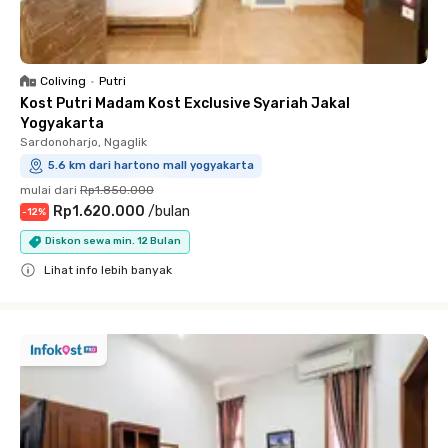
Coliving
•
Putri
Kost Putri Madam Kost Exclusive Syariah Jakal
Yogyakarta
Sardonoharjo, Ngaglik
5.6 km dari hartono mall yogyakarta
mulai dari
Rp1.850.000
Rp1.620.000
/
bulan
-
12
%
Diskon sewa min. 12 Bulan
Lihat info lebih banyak
Close