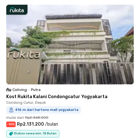
Coliving
•
Putra
Kost Rukita Kalani Condongcatur Yogyakarta
Condong Catur, Depok
416 m dari hartono mall yogyakarta
mulai dari
Rp2.368.000
Rp2.131.200
/
bulan
-
10
%
Diskon sewa min. 12 Bulan