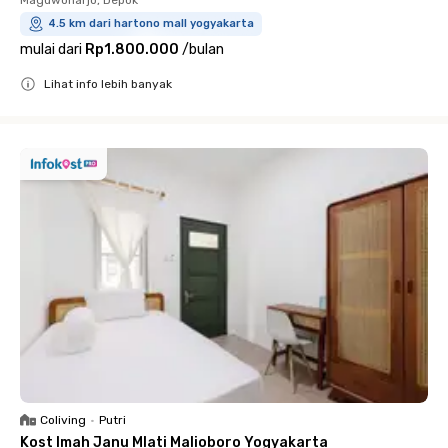
4.5 km dari hartono mall yogyakarta
mulai dari
Rp1.800.000
/
bulan
Lihat info lebih banyak
Close
Coliving
•
Putri
Kost Imah Janu Mlati Malioboro Yogyakarta