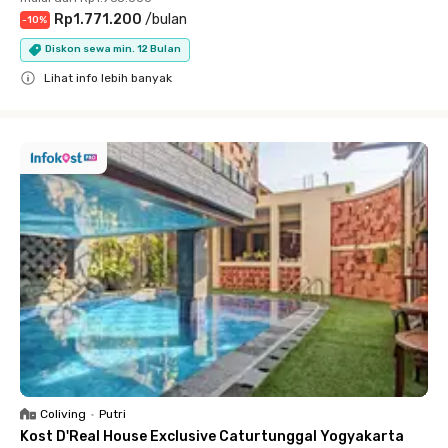
Rp1.771.200
/
bulan
-
10
%
Diskon sewa min. 12 Bulan
Lihat info lebih banyak
Close
Coliving
•
Putri
Kost D'Real House Exclusive Caturtunggal Yogyakarta