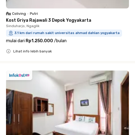
Coliving
•
Putri
Kost Griya Rajawali 3 Depok Yogyakarta
Sinduharjo, Ngaglik
3.1 km dari rumah sakit universitas ahmad dahlan yogyakarta
mulai dari
Rp1.250.000
/
bulan
Lihat info lebih banyak
Close