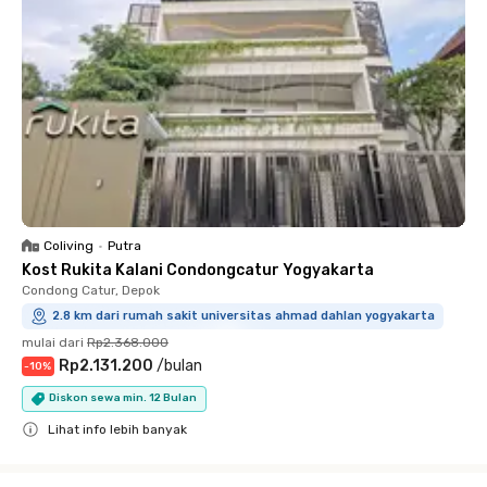
Coliving
•
Putra
Kost Rukita Kalani Condongcatur Yogyakarta
Condong Catur, Depok
2.8 km dari rumah sakit universitas ahmad dahlan yogyakarta
mulai dari
Rp2.368.000
Rp2.131.200
/
bulan
-
10
%
Diskon sewa min. 12 Bulan
Lihat info lebih banyak
Close