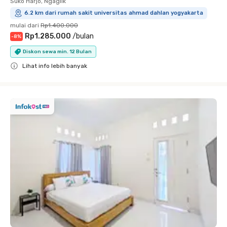
Suko Harjo, Ngaglik
6.2 km dari rumah sakit universitas ahmad dahlan yogyakarta
mulai dari
Rp1.400.000
Rp1.285.000
/
bulan
-
8
%
Diskon sewa min. 12 Bulan
Lihat info lebih banyak
Close