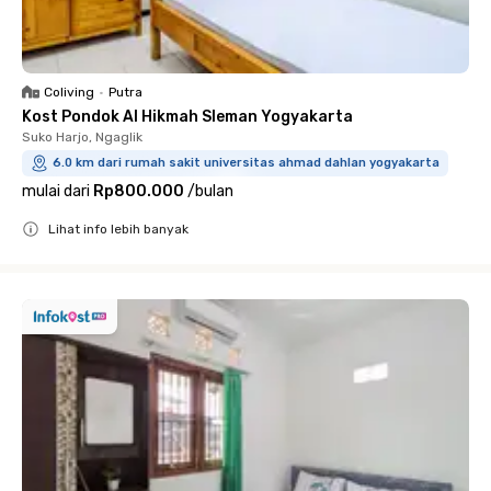
Coliving
•
Putra
Kost Pondok Al Hikmah Sleman Yogyakarta
Suko Harjo, Ngaglik
6.0 km dari rumah sakit universitas ahmad dahlan yogyakarta
mulai dari
Rp800.000
/
bulan
Lihat info lebih banyak
Close