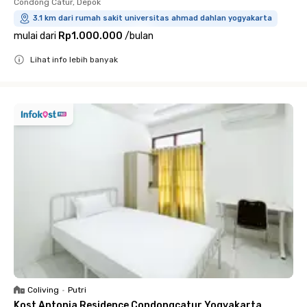
Condong Catur, Depok
3.1 km dari rumah sakit universitas ahmad dahlan yogyakarta
mulai dari
Rp1.000.000
/
bulan
Lihat info lebih banyak
Close
Coliving
•
Putri
Kost Antonia Residence Condongcatur Yogyakarta