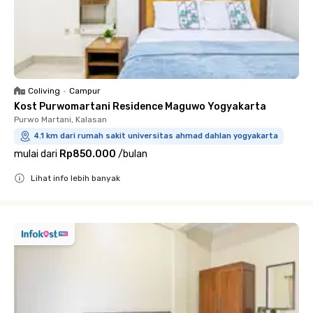
Coliving
•
Campur
Kost Purwomartani Residence Maguwo Yogyakarta
Purwo Martani, Kalasan
4.1 km dari rumah sakit universitas ahmad dahlan yogyakarta
mulai dari
Rp850.000
/
bulan
Lihat info lebih banyak
Close