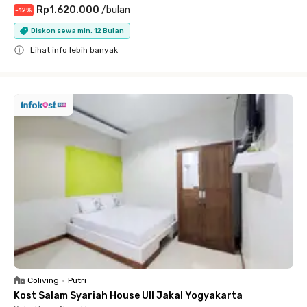
Rp1.620.000
/
bulan
-
12
%
Diskon sewa min. 12 Bulan
Lihat info lebih banyak
Close
Coliving
•
Putri
Kost Salam Syariah House UII Jakal Yogyakarta