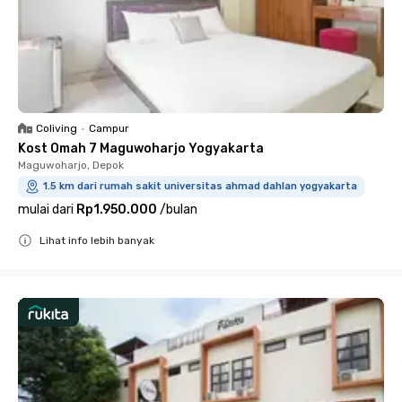
Coliving
•
Campur
Kost Omah 7 Maguwoharjo Yogyakarta
Maguwoharjo, Depok
1.5 km dari rumah sakit universitas ahmad dahlan yogyakarta
mulai dari
Rp1.950.000
/
bulan
Lihat info lebih banyak
Close