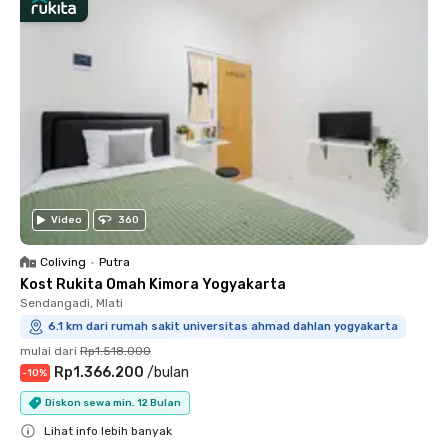
Video
360
Coliving
•
Putra
Kost Rukita Omah Kimora Yogyakarta
Sendangadi, Mlati
6.1 km dari rumah sakit universitas ahmad dahlan yogyakarta
mulai dari
Rp1.518.000
Rp1.366.200
/
bulan
-
10
%
Diskon sewa min. 12 Bulan
Lihat info lebih banyak