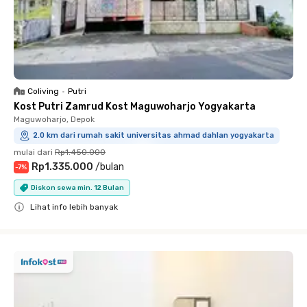
Coliving
•
Putri
Kost Putri Zamrud Kost Maguwoharjo Yogyakarta
Maguwoharjo, Depok
2.0 km dari rumah sakit universitas ahmad dahlan yogyakarta
mulai dari
Rp1.450.000
Rp1.335.000
/
bulan
-
7
%
Diskon sewa min. 12 Bulan
Lihat info lebih banyak
Close