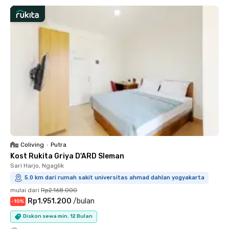
Coliving
•
Putra
Kost Rukita Griya D'ARD Sleman
Sari Harjo, Ngaglik
5.0 km dari rumah sakit universitas ahmad dahlan yogyakarta
mulai dari
Rp2.168.000
Rp1.951.200
/
bulan
-
10
%
Diskon sewa min. 12 Bulan