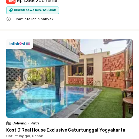
Rp1.366.200
/
bulan
-
10
%
Diskon sewa min. 12 Bulan
Lihat info lebih banyak
Close
Coliving
•
Putri
Kost D'Real House Exclusive Caturtunggal Yogyakarta
Caturtunggal, Depok