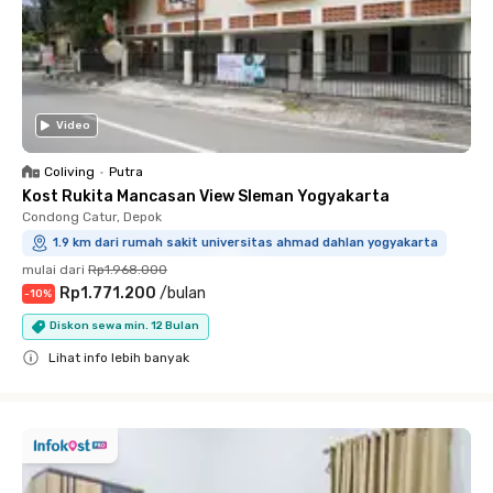
Video
Coliving
•
Putra
Kost Rukita Mancasan View Sleman Yogyakarta
Condong Catur, Depok
1.9 km dari rumah sakit universitas ahmad dahlan yogyakarta
mulai dari
Rp1.968.000
Rp1.771.200
/
bulan
-
10
%
Diskon sewa min. 12 Bulan
Lihat info lebih banyak
Close