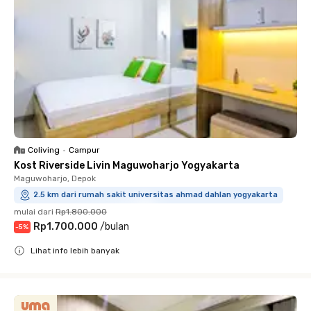
Coliving
•
Campur
Kost Riverside Livin Maguwoharjo Yogyakarta
Maguwoharjo, Depok
2.5 km dari rumah sakit universitas ahmad dahlan yogyakarta
mulai dari
Rp1.800.000
Rp1.700.000
/
bulan
-
5
%
Lihat info lebih banyak
Close