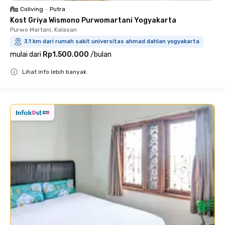
Coliving
•
Putra
Kost Griya Wismono Purwomartani Yogyakarta
Purwo Martani, Kalasan
3.1 km dari rumah sakit universitas ahmad dahlan yogyakarta
mulai dari
Rp1.500.000
/
bulan
Lihat info lebih banyak
Close