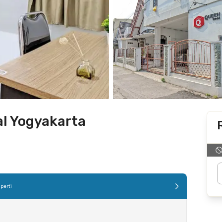
l Yogyakarta
perti