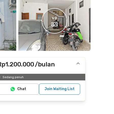
+
9
Rp1.200.000
/bulan
Termasuk internet/wifi
Sedang penuh
Tidak termasuk listrik
Chat
Join Waiting List