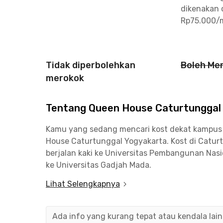
dikenakan 
Rp75.000/
Tidak diperbolehkan
Boleh Me
merokok
Tentang Queen House Caturtunggal
Kamu yang sedang mencari kost dekat kampus
House Caturtunggal Yogyakarta. Kost di Caturt
berjalan kaki ke Universitas Pembangunan Nas
ke Universitas Gadjah Mada.
Lihat Selengkapnya
Menuju kawasan Malioboro dan Stasiun Tugu Yo
area perkantoran dan sentra bisnis di Jalan P
dari kost Caturtunggal Yogyakarta ini.
Ada info yang kurang tepat atau kendala lai