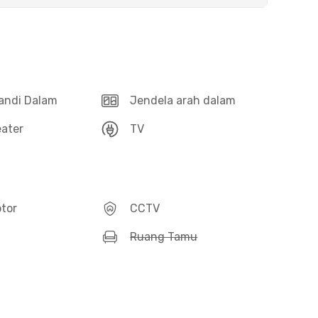
andi Dalam
Jendela arah dalam
ater
TV
otor
CCTV
Ruang Tamu