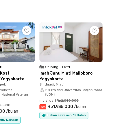
ri
Coliving
•
Putri
 Kost
Imah Janu Mlati Malioboro
 Yogyakarta
Yogyakarta
pok
Sinduadi, Mlati
versitas
2.4 km dari Universitas Gadjah Mada
Nasional Veteran
(UGM)
mulai dari
Rp2.050.000
50.000
Rp1.935.000
/
bulan
-
5
%
000
/
bulan
Diskon sewa min. 12 Bulan
in. 12 Bulan