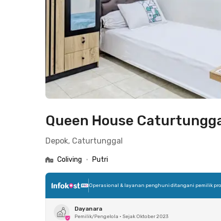
Queen House Caturtungga
Depok, Caturtunggal
Coliving
•
Putri
Operasional & layanan penghuni ditangani pemilik pro
Dayanara
Pemilik/Pengelola
•
Sejak Oktober 2023