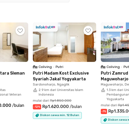
apai Bandara Internasional Adisutjipto hanya
get, kan?
kehabisan pilihan untuk mengisi perut, mulai dari
men Express, sampai Kopi Klotok Seturan.
t berkendara.
kan kamar berfurnitur lengkap dengan AC, TV,
dan water heater. Ada juga fasilitas parkir yang
Coliving
•
Putri
Coliving
•
Put
kendaraan pribadi.
ntara Sleman
Putri Madam Kost Exclusive
Putri Zamrud
Syariah Jakal Yogyakarta
Maguwoharjo
ebelum kehabisan!
Sardonoharjo, Ngaglik
Maguwoharjo, De
itas
2.9 km dari Universitas Islam
1.3 km dari Uni
onal Veteran
Indonesia
Pembangunan 
Yogyakarta
mulai dari
Rp1.850.000
0.000
/
bulan
mulai dari
Rp1.4
Rp1.620.000
/
bulan
-
12
%
Rp1.335.
-
7
%
Diskon sewa min. 12 Bulan
Diskon sewa m