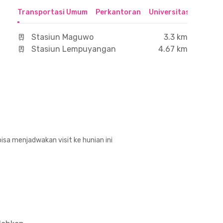
Transportasi Umum
Perkantoran
Universitas
Hospit
Stasiun Maguwo
3.3 km
Stasiun Lempuyangan
4.67 km
isa menjadwakan visit ke hunian ini