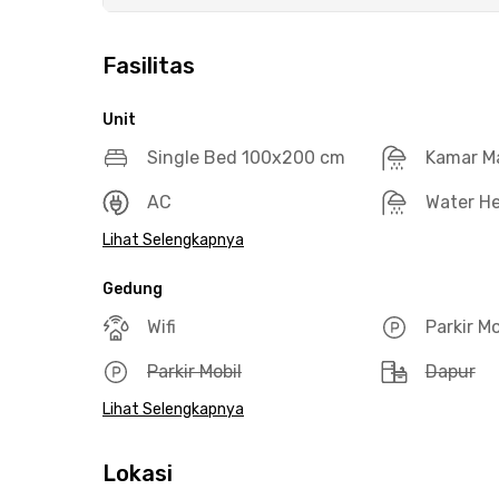
Fasilitas
Unit
Single Bed 100x200 cm
Kamar M
AC
Water He
Lihat Selengkapnya
Gedung
Wifi
Parkir M
Parkir Mobil
Dapur
Lihat Selengkapnya
Lokasi