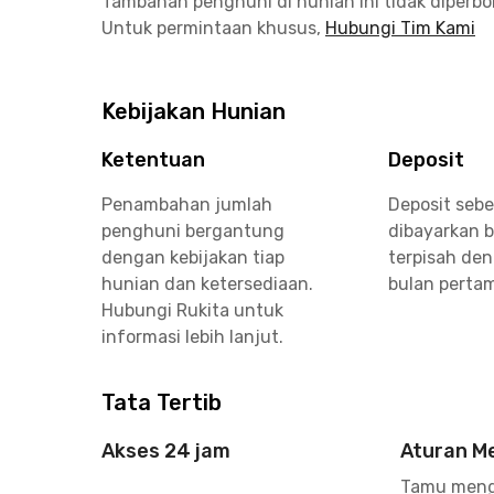
Tambahan penghuni di hunian ini tidak diperb
Untuk permintaan khusus,
Hubungi Tim Kami
Kebijakan Hunian
Ketentuan
Deposit
Penambahan jumlah
Deposit seb
penghuni bergantung
dibayarkan 
dengan kebijakan tiap
terpisah de
hunian dan ketersediaan.
bulan perta
Hubungi Rukita untuk
informasi lebih lanjut.
Tata Tertib
Akses 24 jam
Aturan M
Tamu meng