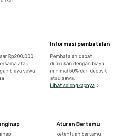
olehkan
Informasi pembatalan
esar Rp200.000,
Pembatalan dapat
bersama atau
dilakukan dengan biaya
ngan biaya sewa
minimal 50% dari deposit
ma
atau sewa.
Lihat selengkapnya
enginap
Aturan Bertamu
inap
ketentuan bertamu