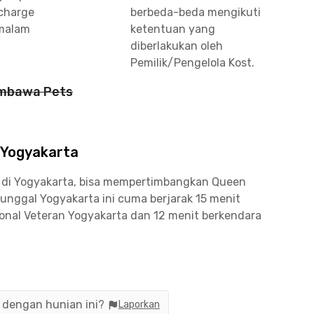
charge
berbeda-beda mengikuti
malam
ketentuan yang
diberlakukan oleh
Pemilik/Pengelola Kost.
mbawa Pets
 Yogyakarta
 di Yogyakarta, bisa mempertimbangkan Queen
unggal Yogyakarta ini cuma berjarak 15 menit
ional Veteran Yogyakarta dan 12 menit berkendara
gyakarta jaraknya sekitar 15 menit, sementara
angeran Mangkubumi sekitar 18 menit berkendara
n dengan hunian ini?
Laporkan