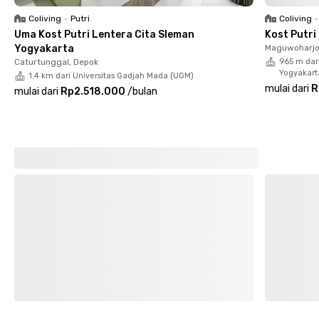
Universitas Negeri Yogyakarta, perjalanan sekitar 17 menit aja.
Coliving
•
Putri
Coliving
•
Putri Zamrud Kost jadi solusi pas buat kamu yang butuh
Uma Kost Putri Lentera Cita Sleman
Kost Putr
kenyamanan, kelengkapan fasilitas, dan akses mudah ke
Yogyakarta
Maguwoharjo
berbagai titik penting di Jogja.
Caturtunggal, Depok
965 m dar
Yogyakart
1.4 km dari Universitas Gadjah Mada (UGM)
mulai dari
R
mulai dari
Rp2.518.000
/
bulan