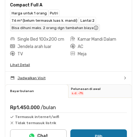
Compact Full A
Harga untuk 1 orang
Putri
7.6 m² (belum termasuk luas k. mandi)
Lantai 2
Bisa dihuni maks. 2 orang dgn tambahan biaya
Single Bed 100x200 cm
Kamar Mandi Dalam
Jendela arah luar
AC
TV
Meja
Lihat Detail
Jadwalkan Visit
Pelunasan di awal
Bayar bulanan
s.d. -7%
Rp1.450.000
/bulan
Termasuk internet/wifi
Tidak termasuk listrik
Chat
Pilih