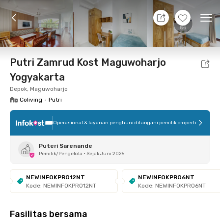
7 Agt 26 - Belum tahu
+
15
Ope
Foto
Fasilitas bersama
Lokasi
Kamar
Atura
Putri Zamrud Kost Maguwoharjo
Yogyakarta
Depok, Maguwoharjo
Coliving
•
Putri
Operasional & layanan penghuni ditangani pemilik properti
Puteri Sarenande
Pemilik/Pengelola
•
Sejak Juni 2025
NEWINFOKPRO12NT
NEWINFOKPRO6NT
Kode: NEWINFOKPRO12NT
Kode: NEWINFOKPRO6NT
Fasilitas bersama