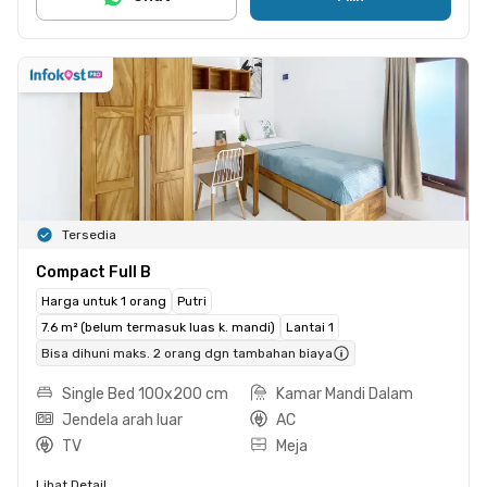
Tersedia
Compact Full B
Harga untuk 1 orang
Putri
7.6 m² (belum termasuk luas k. mandi)
Lantai 1
Bisa dihuni maks. 2 orang dgn tambahan biaya
Single Bed 100x200 cm
Kamar Mandi Dalam
Jendela arah luar
AC
TV
Meja
Lihat Detail