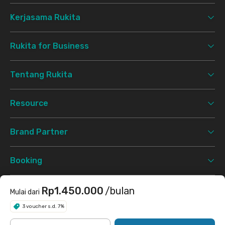
Kerjasama Rukita
Rukita for Business
Tentang Rukita
Resource
Brand Partner
Booking
Support
Rp1.450.000
/bulan
Mulai dari
3 voucher s.d. 7%
Syarat & Ketentuan
Kebijakan Privasi
©
2026 Rukita. All rights reserved.