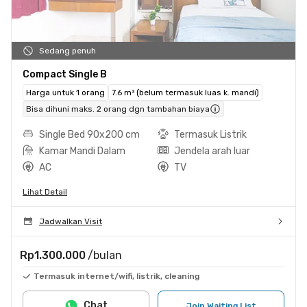
Sedang penuh
Compact Single B
Harga untuk 1 orang
7.6 m² (belum termasuk luas k. mandi)
Bisa dihuni maks. 2 orang dgn tambahan biaya
Single Bed 90x200 cm
Termasuk Listrik
Kamar Mandi Dalam
Jendela arah luar
AC
TV
Lihat Detail
Jadwalkan Visit
Rp1.300.000
/bulan
Termasuk internet/wifi, listrik, cleaning
Chat
Join Waiting List