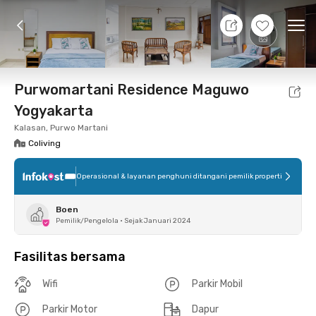
8 Agt 26 - Belum tahu
+
11
Ope
Foto
Fasilitas bersama
Lokasi
Kamar
Atura
Purwomartani Residence Maguwo
Yogyakarta
Kalasan, Purwo Martani
Coliving
Operasional & layanan penghuni ditangani pemilik properti
Boen
Pemilik/Pengelola
•
Sejak Januari 2024
Fasilitas bersama
Wifi
Parkir Mobil
Parkir Motor
Dapur