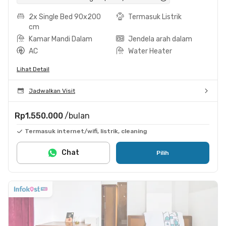
2x Single Bed 90x200
Termasuk Listrik
cm
Kamar Mandi Dalam
Jendela arah dalam
AC
Water Heater
Lihat Detail
Jadwalkan Visit
Rp1.550.000
/bulan
Termasuk internet/wifi, listrik, cleaning
Chat
Pilih