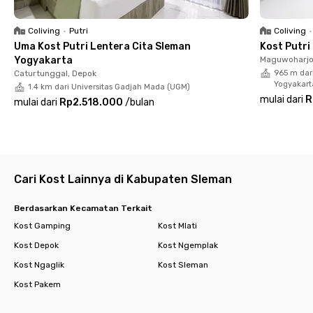
Semua kamar di Purwomartani Residence Maguwo Yogyakarta
Coliving
•
Putri
Coliving
•
ini tentunya sudah berperabot lengkap dengan Wi-Fi, TV, AC,
Uma Kost Putri Lentera Cita Sleman
Kost Putr
hingga jendela yang menghadap keluar. Selain itu, ada juga
Yogyakarta
Maguwoharjo
fasilitas bersama yang bisa kamu gunakan, seperti area
Caturtunggal, Depok
965 m dar
komunal, area makan, dapur bersama, dan parkiran yang
Yogyakart
1.4 km dari Universitas Gadjah Mada (UGM)
lengkap dengan CCTV.
mulai dari
R
mulai dari
Rp2.518.000
/
bulan
Tunggu apa lagi? Yuk, langsung booking kamarmu di
Purwomartani Residence Maguwo Yogyakarta sekarang juga
sebelum kehabisan!
Cari Kost Lainnya di Kabupaten Sleman
Berdasarkan Kecamatan Terkait
Kost Gamping
Kost Mlati
Kost Depok
Kost Ngemplak
Kost Ngaglik
Kost Sleman
Kost Pakem