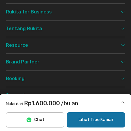
Rukita for Business
Tentang Rukita
Resource
Brand Partner
Booking
Support
Rp1.600.000
/bulan
Mulai dari
Syarat & Ketentuan
Kebijakan Privasi
©
2026 Rukita. All rights reserved.
Termasuk internet/wifi, cleaning
Chat
Lihat Tipe Kamar
Facebook
Instagram
Twitter
TikTok