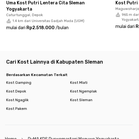
Uma Kost Putri Lentera Cita Sleman
Kost Putr
Yogyakarta
Maguwoharjo
Caturtunggal, Depok
965 m dar
Yogyakart
1.4 km dari Universitas Gadjah Mada (UGM)
mulai dari
R
mulai dari
Rp2.518.000
/
bulan
Cari Kost Lainnya di Kabupaten Sleman
Berdasarkan Kecamatan Terkait
Kost Gamping
Kost Mlati
Kost Depok
Kost Ngemplak
Kost Ngaglik
Kost Sleman
Kost Pakem