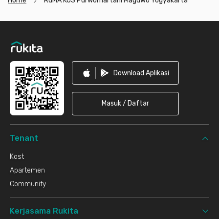
Home
RuMA KOS Purwomartani Maguwo Yogyakarta
Footer
Download Aplikasi
Masuk / Daftar
Tenant
Kost
Apartemen
Community
Kerjasama Rukita