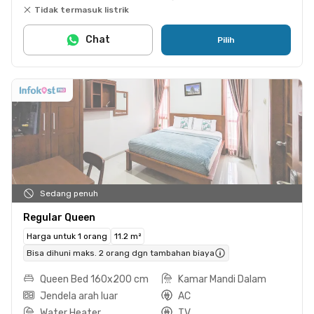
Tidak termasuk listrik
Chat
Pilih
Sedang penuh
Regular Queen
Harga untuk 1 orang
11.2 m²
Bisa dihuni maks. 2 orang dgn tambahan biaya
Queen Bed 160x200 cm
Kamar Mandi Dalam
Jendela arah luar
AC
Water Heater
TV