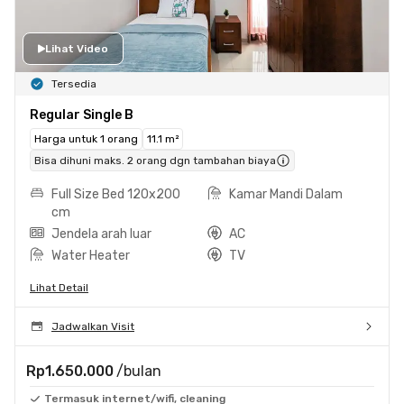
Lihat Video
Tersedia
Regular Single B
Harga untuk 1 orang
11.1 m²
Bisa dihuni maks. 2 orang dgn tambahan biaya
Full Size Bed 120x200
Kamar Mandi Dalam
cm
Jendela arah luar
AC
Water Heater
TV
Lihat Detail
Jadwalkan Visit
Rp1.650.000
/bulan
Termasuk internet/wifi, cleaning