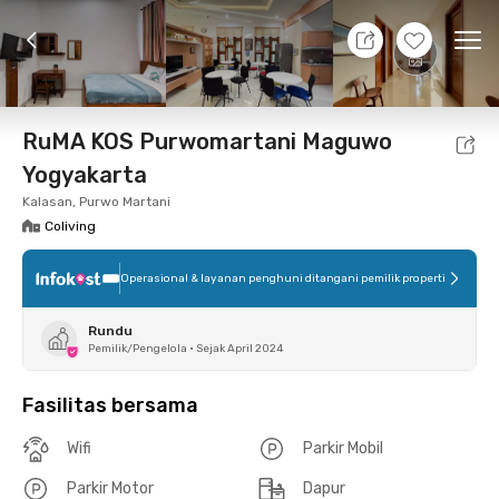
7 Agt 26 - Belum tahu
+
11
Ope
Foto
Fasilitas bersama
Lokasi
Kamar
Atura
RuMA KOS Purwomartani Maguwo
Yogyakarta
Kalasan, Purwo Martani
Coliving
Operasional & layanan penghuni ditangani pemilik properti
Rundu
Pemilik/Pengelola
•
Sejak April 2024
Fasilitas bersama
Wifi
Parkir Mobil
Parkir Motor
Dapur