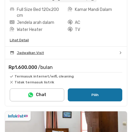
Full Size Bed 120x200
Kamar Mandi Dalam
cm
Jendela arah dalam
AC
Water Heater
TV
Lihat Detail
Jadwalkan Visit
Rp1.600.000
/bulan
Termasuk internet/wifi, cleaning
Tidak termasuk listrik
Chat
Pilih