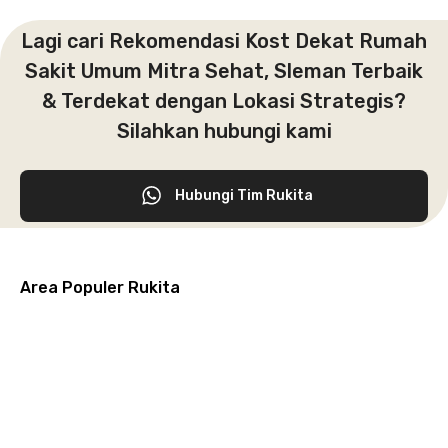
Lagi cari Rekomendasi Kost Dekat Rumah
Sakit Umum Mitra Sehat, Sleman Terbaik
& Terdekat dengan Lokasi Strategis?
Silahkan hubungi kami
Hubungi Tim Rukita
Area Populer Rukita
Grogol
Kebon
Kuningan
Petamburan
Menteng
Jeruk
Bandung
Surabaya
Malang
Solo
Karawaci
Jakarta
Jakarta
Jakarta
Jakarta
Jawa
Jawa
Jawa
Jawa
Selatan
Barat
Tangerang
Pusat
Barat
Barat
Timur
Timur
Tengah