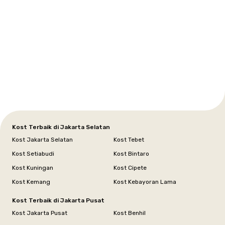
Setiabudi
Cilandak
Depok
Kemanggisan
Semarang
Medan
Tangerang
Bali
Yogyakarta
Jakarta
Jakarta
Jawa
Jakarta
Jawa
Sumatera
Selatan
Banten
Selatan
Barat
Barat
Bali
Yogyakarta
Tengah
Utara
Kost Terbaik di Jakarta Selatan
Kost Jakarta Selatan
Kost Tebet
Kost Setiabudi
Kost Bintaro
Kost Kuningan
Kost Cipete
Kost Kemang
Kost Kebayoran Lama
Kost Terbaik di Jakarta Pusat
Kost Jakarta Pusat
Kost Benhil