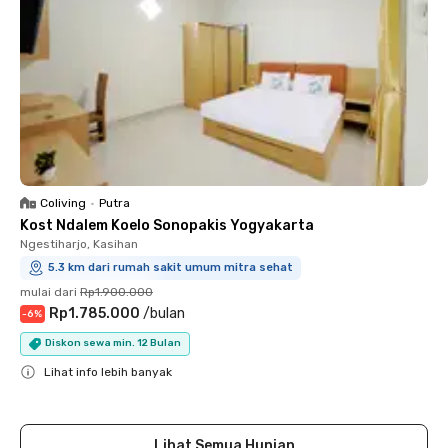
Coliving
•
Putra
Kost Ndalem Koelo Sonopakis Yogyakarta
Ngestiharjo, Kasihan
5.3 km dari rumah sakit umum mitra sehat
mulai dari
Rp1.900.000
Rp1.785.000
/
bulan
-
6
%
Diskon sewa min. 12 Bulan
Lihat info lebih banyak
Close
Lihat Semua Hunian