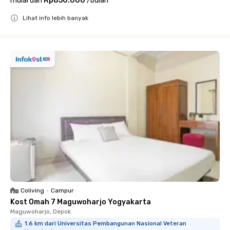
mulai dari
Rp850.000
/
bulan
Lihat info lebih banyak
Close
Coliving
•
Campur
Kost Omah 7 Maguwoharjo Yogyakarta
Maguwoharjo, Depok
1.6 km dari Universitas Pembangunan Nasional Veteran