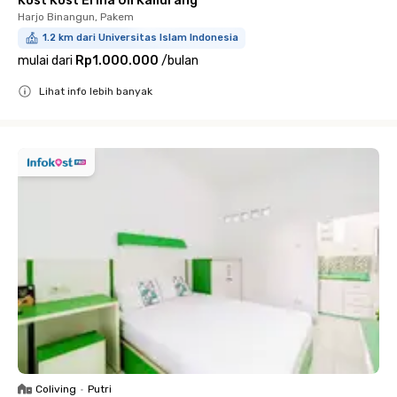
Kost Kost Erina UII Kaliurang
Harjo Binangun, Pakem
1.2 km dari Universitas Islam Indonesia
mulai dari
Rp1.000.000
/
bulan
Lihat info lebih banyak
Close
Coliving
•
Putri