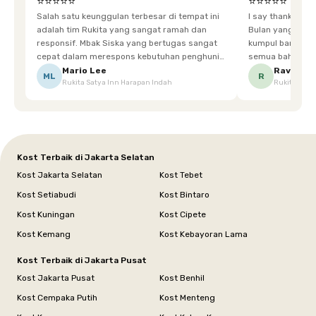
⭐⭐⭐⭐⭐
⭐⭐⭐⭐⭐
Salah satu keunggulan terbesar di tempat ini
I say thankyou s
adalah tim Rukita yang sangat ramah dan
Bulan yang super happy! banyak tem
responsif. Mbak Siska yang bertugas sangat
kumpul bareng mak
cepat dalam merespons kebutuhan penghuni.
semua bahagia ad
Ketika saya meminta keset karena sempat
mgkn saran dari air aja & kebersihan lebih di
Mario Lee
Ravena
ML
R
Rukita Satya Inn Harapan Indah
Rukita Dimi
terpeleset, permintaan tersebut langsung
tingkatka
dipenuhi dengan cepat. Terima kasih Mbak
Siska.
Kost Terbaik di Jakarta Selatan
Kost Jakarta Selatan
Kost Tebet
Kost Setiabudi
Kost Bintaro
Kost Kuningan
Kost Cipete
Kost Kemang
Kost Kebayoran Lama
Kost Terbaik di Jakarta Pusat
Kost Jakarta Pusat
Kost Benhil
Kost Cempaka Putih
Kost Menteng