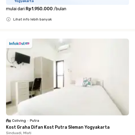
Yogyakarta
mulai dari
Rp1.950.000
/
bulan
Lihat info lebih banyak
Close
Coliving
•
Putra
Kost Graha Difan Kost Putra Sleman Yogyakarta
Sinduadi, Mlati