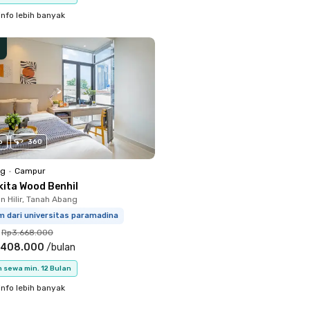
info lebih banyak
o
360
ng
•
Campur
kita Wood Benhil
 Hilir, Tanah Abang
m dari universitas paramadina
Rp3.668.000
.408.000
/
bulan
 sewa min. 12 Bulan
info lebih banyak