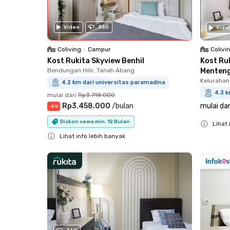
Video
360
Vide
Colivi
Coliving
•
Campur
Kost Ru
Kost Rukita Skyview Benhil
Menten
Bendungan Hilir, Tanah Abang
Kelurahan
4.2 km dari universitas paramadina
4.3 k
mulai dari
Rp3.718.000
mulai dar
Rp3.458.000
/
bulan
-
6
%
Diskon sewa min. 12 Bulan
Lihat 
Close
Lihat info lebih banyak
Close