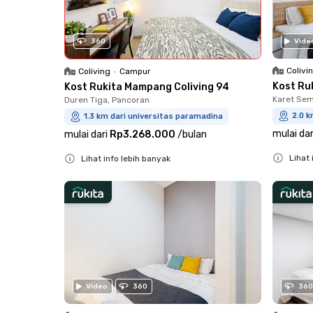
360
Vide
Colivi
Coliving
•
Campur
Kost Ru
Kost Rukita Mampang Coliving 94
Karet Sem
Duren Tiga, Pancoran
2.0 k
1.3 km dari universitas paramadina
mulai dar
mulai dari
Rp3.268.000
/
bulan
Lihat 
Lihat info lebih banyak
Close
Close
Video
360
360