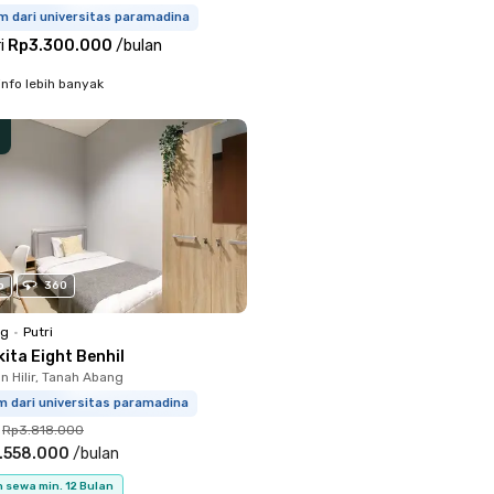
m dari universitas paramadina
i
Rp3.300.000
/
bulan
info lebih banyak
o
360
ng
•
Putri
ita Eight Benhil
 Hilir, Tanah Abang
m dari universitas paramadina
Rp3.818.000
.558.000
/
bulan
 sewa min. 12 Bulan