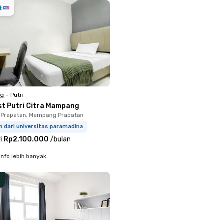
ng
•
Putri
st Putri Citra Mampang
Prapatan, Mampang Prapatan
m dari universitas paramadina
i
Rp2.100.000
/
bulan
info lebih banyak