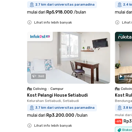
2.7 km dari universitas paramadina
2.4 k
mulai dari
Rp5.918.000
/
bulan
mulai dar
Lihat info lebih banyak
Lihat 
Close
Close
360
Vide
Coliving
•
Campur
Colivi
Kost Pelangi House Setiabudi
Kost Ruk
Kelurahan Setiabudi, Setiabudi
Bendungan
3.7 km dari universitas paramadina
3.8 k
mulai dari
Rp3.200.000
/
bulan
mulai dari
Rp3
-
6
%
Lihat info lebih banyak
Diskon