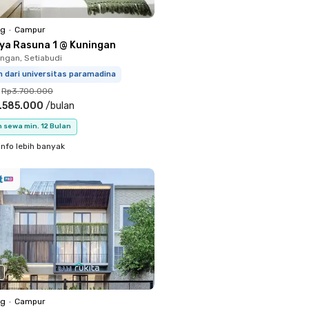
ng
•
Campur
iya Rasuna 1 @ Kuningan
ingan, Setiabudi
m dari universitas paramadina
Rp3.700.000
.585.000
/
bulan
 sewa min. 12 Bulan
info lebih banyak
ng
•
Campur