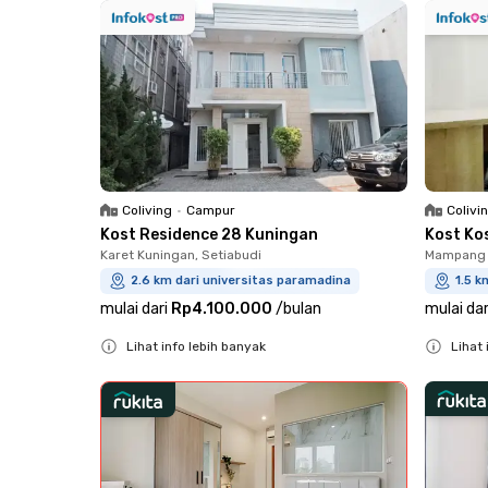
Coliving
•
Campur
Colivi
Kost Residence 28 Kuningan
Kost Ko
Karet Kuningan, Setiabudi
Mampang 
2.6 km dari universitas paramadina
1.5 k
mulai dari
Rp4.100.000
/
bulan
mulai dar
Lihat info lebih banyak
Lihat 
Close
Close