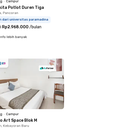
ng
•
Campur
kita Potlot Duren Tiga
a, Pancoran
m dari universitas paramadina
i
Rp2.968.000
/
bulan
info lebih banyak
ng
•
Campur
o Art Space Blok M
, Kebayoran Baru