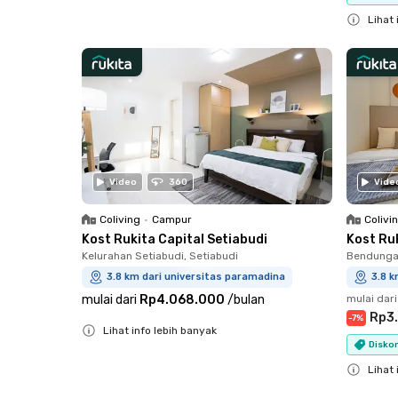
Close
Lihat 
Close
Video
360
Vide
Coliving
•
Campur
Colivi
Kost Rukita Capital Setiabudi
Kost Ru
Kelurahan Setiabudi, Setiabudi
Bendungan
3.8 km dari universitas paramadina
3.8 k
mulai dari
Rp4.068.000
/
bulan
mulai dari
Rp3
-
7
%
Lihat info lebih banyak
Diskon
Close
Lihat 
Close