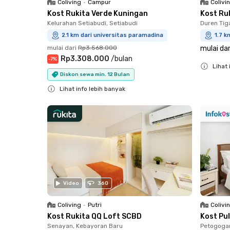
Coliving
•
Campur
Colivi
Kost Rukita Verde Kuningan
Kost Ru
Kelurahan Setiabudi, Setiabudi
Duren Tig
2.1 km dari universitas paramadina
1.7 k
mulai dari
Rp3.568.000
mulai dar
Rp3.308.000
/
bulan
-
7
%
Lihat 
Diskon sewa min. 12 Bulan
Close
Lihat info lebih banyak
Close
Video
360
Coliving
•
Putri
Colivi
Kost Rukita QQ Loft SCBD
Kost Pul
Senayan, Kebayoran Baru
Petogogan