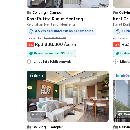
360
Coliving
•
Campur
Colivi
Kost Rukita Kudus Menteng
Kost Gr
Kelurahan Menteng, Menteng
Karet Kun
4.5 km dari universitas paramadina
2.1 k
mulai dari
Rp4.068.000
mulai dari
Rp3.808.000
/
bulan
Rp3
-
6
%
-
3
%
Diskon sewa min. 12 Bulan
Diskon
Lihat info lebih banyak
Lihat 
Close
Close
Video
360
Coliving
•
Campur
Colivi