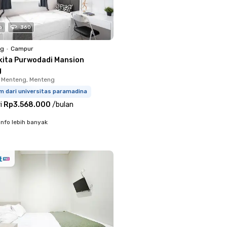
o
360
ng
•
Campur
kita Purwodadi Mansion
g
 Menteng, Menteng
m dari universitas paramadina
i
Rp3.568.000
/
bulan
info lebih banyak