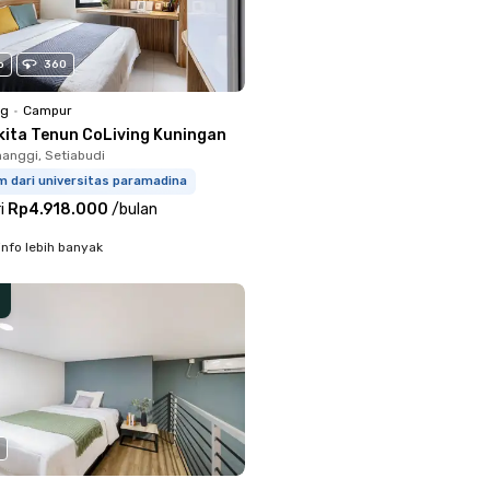
o
360
ng
•
Campur
kita Tenun CoLiving Kuningan
anggi, Setiabudi
m dari universitas paramadina
i
Rp4.918.000
/
bulan
info lebih banyak