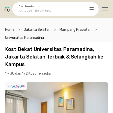
Cari hunianmu
10 Agt 26 - Belum tahu
Ope
Home
Jakarta Selatan
Mampang Prapatan
Universitas Paramadina
Kost Dekat Universitas Paramadina,
Jakarta Selatan Terbaik & Selangkah ke
Kampus
1 - 30 dari 172 Kost
Tersedia