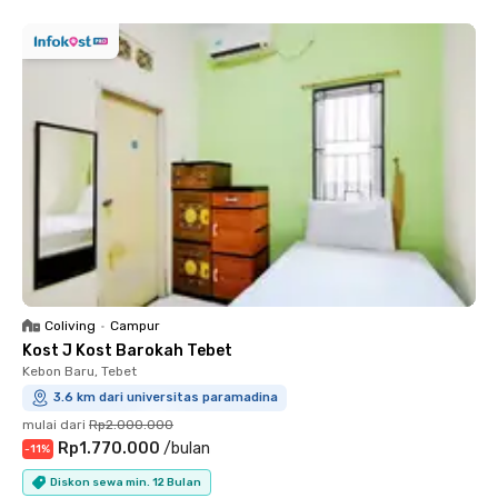
Coliving
•
Campur
Kost J Kost Barokah Tebet
Kebon Baru, Tebet
3.6 km dari universitas paramadina
mulai dari
Rp2.000.000
Rp1.770.000
/
bulan
-
11
%
Diskon sewa min. 12 Bulan