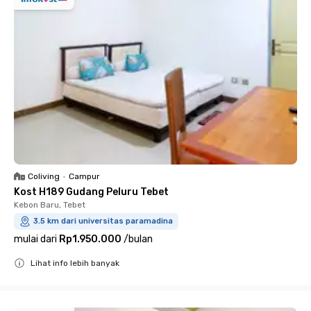
Coliving
•
Campur
Kost H189 Gudang Peluru Tebet
Kebon Baru, Tebet
3.5 km dari universitas paramadina
mulai dari
Rp1.950.000
/
bulan
Lihat info lebih banyak
Close