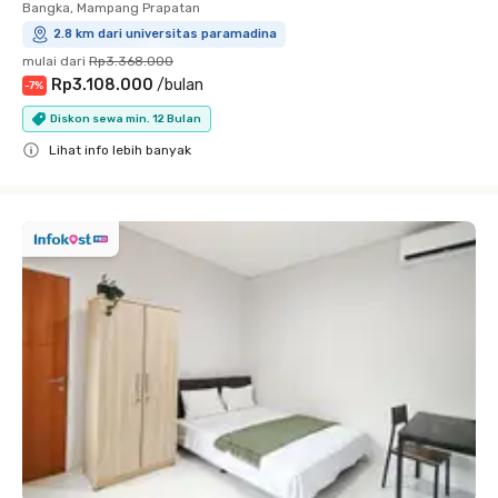
Bangka, Mampang Prapatan
2.8 km dari universitas paramadina
mulai dari
Rp3.368.000
Rp3.108.000
/
bulan
-
7
%
Diskon sewa min. 12 Bulan
Lihat info lebih banyak
Close