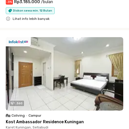
Rp3.185.000
/
bulan
-
3
%
Diskon sewa min. 12 Bulan
Lihat info lebih banyak
Close
360
Coliving
•
Campur
Kost Ambassador Residence Kuningan
Karet Kuningan, Setiabudi