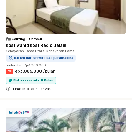
Coliving
•
Campur
Kost Wahid Kost Radio Dalam
Kebayoran Lama Utara, Kebayoran Lama
5.5 km dari universitas paramadina
mulai dari
Rp3.200.000
Rp3.085.000
/
bulan
-
3
%
Diskon sewa min. 12 Bulan
Lihat info lebih banyak
Close