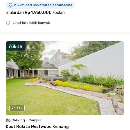
2.3 km dari universitas paramadina
mulai dari
Rp4.950.000
/
bulan
Lihat info lebih banyak
Close
360
Coliving
•
Campur
Kost Rukita Westwood Kemang