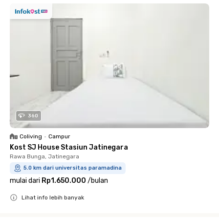
360
Coliving
•
Campur
Kost SJ House Stasiun Jatinegara
Rawa Bunga, Jatinegara
5.0 km dari universitas paramadina
mulai dari
Rp1.650.000
/
bulan
Lihat info lebih banyak
Close