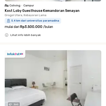
Coliving
•
Campur
Kost Loby Guesthouse Kemandoran Senayan
Grogol Utara, Kebayoran Lama
5.4 km dari universitas paramadina
mulai dari
Rp3.500.000
/
bulan
Lihat info lebih banyak
Close
360