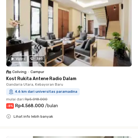
Video
360
Coliving
•
Campur
Kost Rukita Antene Radio Dalam
Gandaria Utara, Kebayoran Baru
4.6 km dari universitas paramadina
mulai dari
Rp5.018.000
Rp4.568.000
/
bulan
-
8
%
Lihat info lebih banyak
Close