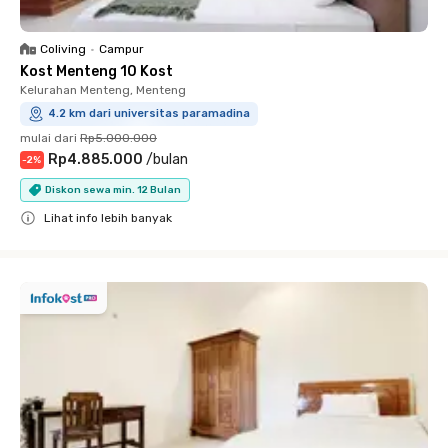
Coliving
•
Campur
Kost Menteng 10 Kost
Kelurahan Menteng, Menteng
4.2 km dari universitas paramadina
mulai dari
Rp5.000.000
Rp4.885.000
/
bulan
-
2
%
Diskon sewa min. 12 Bulan
Lihat info lebih banyak
Close