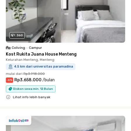
360
Coliving
•
Campur
Kost Rukita Juana House Menteng
Kelurahan Menteng, Menteng
4.5 km dari universitas paramadina
mulai dari
Rp3.918.000
Rp3.658.000
/
bulan
-
6
%
Diskon sewa min. 12 Bulan
Lihat info lebih banyak
Close