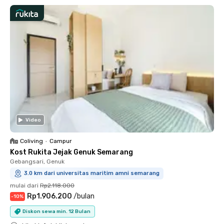
Video
Coliving
•
Campur
Kost Rukita Jejak Genuk Semarang
Gebangsari, Genuk
3.0 km dari universitas maritim amni semarang
mulai dari
Rp2.118.000
Rp1.906.200
/
bulan
-
10
%
Diskon sewa min. 12 Bulan