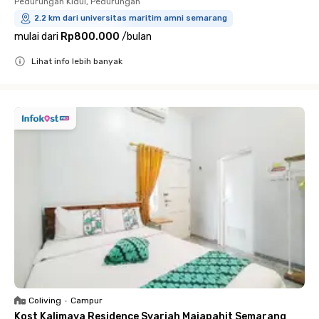
Pedurungan Kidul, Pedurungan
2.2 km dari universitas maritim amni semarang
mulai dari
Rp800.000
/
bulan
Lihat info lebih banyak
Close
Coliving
•
Campur
Kost Kalimaya Residence Syariah Majapahit Semarang