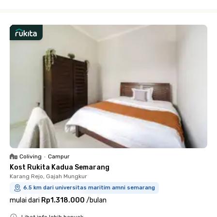
Close
Coliving
•
Campur
Kost Rukita Kadua Semarang
Karang Rejo, Gajah Mungkur
6.5 km dari universitas maritim amni semarang
mulai dari
Rp1.318.000
/
bulan
Lihat info lebih banyak