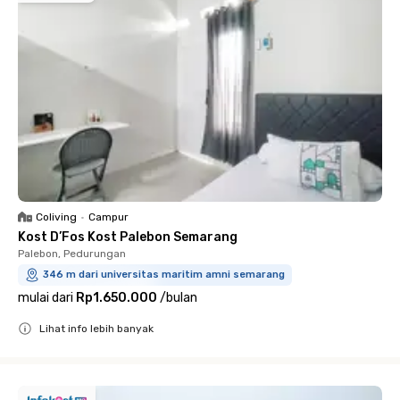
Coliving
•
Campur
Kost D’Fos Kost Palebon Semarang
Palebon, Pedurungan
346 m dari universitas maritim amni semarang
mulai dari
Rp1.650.000
/
bulan
Lihat info lebih banyak
Close