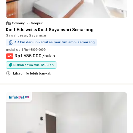
Coliving
•
Campur
Kost Edelweiss Kost Gayamsari Semarang
Sawahbesar, Gayamsari
3.3 km dari universitas maritim amni semarang
mulai dari
Rp1.800.000
Rp1.685.000
/
bulan
-
6
%
Diskon sewa min. 12 Bulan
Lihat info lebih banyak
Close