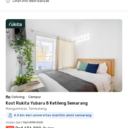
Lihat info lebih banyak
Close
Coliving
•
Campur
Kost Rukita Yubaru 8 Ketileng Semarang
Mangunharjo, Tembalang
4.2 km dari universitas maritim amni semarang
mulai dari
Rp1.818.000