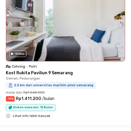
Video
Coliving
•
Putri
Kost Rukita Paviliun 9 Semarang
Gemah, Pedurungan
2.0 km dari universitas maritim amni semarang
mulai dari
Rp1.568.000
Rp1.411.200
/
bulan
-
10
%
Diskon sewa min. 12 Bulan
Lihat info lebih banyak
Close