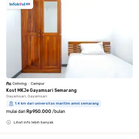
Coliving
•
Campur
Kost MKJe Gayamsari Semarang
Gayamsari, Gayamsari
1.4 km dari universitas maritim amni semarang
mulai dari
Rp950.000
/
bulan
Lihat info lebih banyak
Close