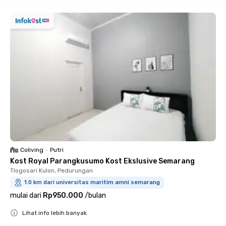
Coliving
•
Putri
Kost Royal Parangkusumo Kost Ekslusive Semarang
Tlogosari Kulon, Pedurungan
1.0 km dari universitas maritim amni semarang
mulai dari
Rp950.000
/
bulan
Lihat info lebih banyak
Close