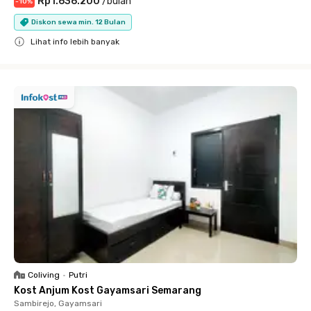
Rp1.636.200
/
bulan
-
10
%
Diskon sewa min. 12 Bulan
Lihat info lebih banyak
Close
Coliving
•
Putri
Kost Anjum Kost Gayamsari Semarang
Sambirejo, Gayamsari