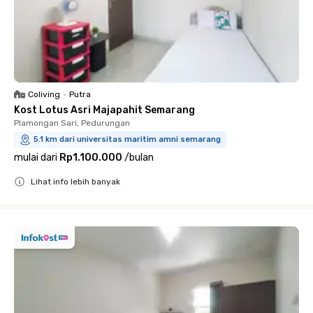
Coliving
•
Putra
Kost Lotus Asri Majapahit Semarang
Plamongan Sari, Pedurungan
5.1 km dari universitas maritim amni semarang
mulai dari
Rp1.100.000
/
bulan
Lihat info lebih banyak
Close