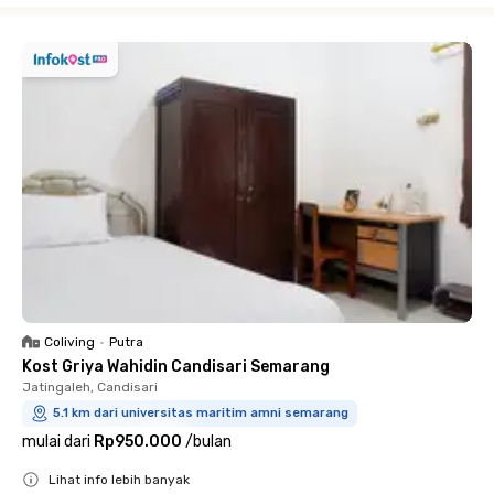
Coliving
•
Putra
Kost Griya Wahidin Candisari Semarang
Jatingaleh, Candisari
5.1 km dari universitas maritim amni semarang
mulai dari
Rp950.000
/
bulan
Lihat info lebih banyak