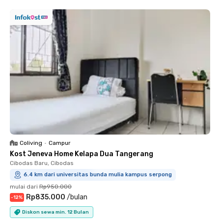
Coliving
•
Campur
Kost Jeneva Home Kelapa Dua Tangerang
Cibodas Baru, Cibodas
6.4 km dari universitas bunda mulia kampus serpong
mulai dari
Rp950.000
Rp835.000
/
bulan
-
12
%
Diskon sewa min. 12 Bulan