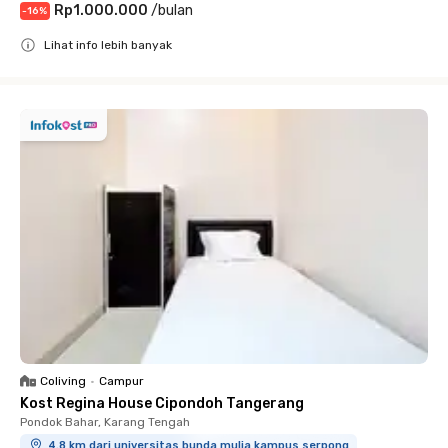
Rp1.000.000
/
bulan
-
16
%
Lihat info lebih banyak
Close
Coliving
•
Campur
Kost Regina House Cipondoh Tangerang
Pondok Bahar, Karang Tengah
4.8 km dari universitas bunda mulia kampus serpong