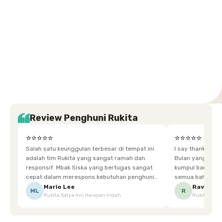
Setiabudi
Cilandak
Depok
Kemanggisan
Semarang
Medan
Tangerang
Bali
Yogyakarta
Jakarta
Jakarta
Jawa
Jakarta
Jawa
Sumatera
Selatan
Banten
Selatan
Barat
Barat
Bali
Yogyakarta
Tengah
Utara
Review Penghuni Rukita
⭐⭐⭐⭐⭐
⭐⭐⭐⭐⭐
Salah satu keunggulan terbesar di tempat ini
I say thankyou s
adalah tim Rukita yang sangat ramah dan
Bulan yang super happy! banyak tem
responsif. Mbak Siska yang bertugas sangat
kumpul bareng mak
cepat dalam merespons kebutuhan penghuni.
semua bahagia ad
Ketika saya meminta keset karena sempat
mgkn saran dari air aja & kebersihan lebih di
Mario Lee
Ravena
ML
R
Rukita Satya Inn Harapan Indah
Rukita Dimi
terpeleset, permintaan tersebut langsung
tingkatka
dipenuhi dengan cepat. Terima kasih Mbak
Siska.