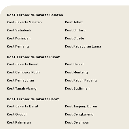
Kost Terbaik di Jakarta Selatan
Kost Jakarta Selatan
Kost Tebet
Kost Setiabudi
Kost Bintaro
Kost Kuningan
Kost Cipete
Kost Kemang
Kost Kebayoran Lama
Kost Terbaik di Jakarta Pusat
Kost Jakarta Pusat
Kost Benhil
Kost Cempaka Putih
Kost Menteng
Kost Kemayoran
Kost Kebon Kacang
Kost Tanah Abang
Kost Sudirman
Kost Terbaik di Jakarta Barat
Kost Jakarta Barat
Kost Tanjung Duren
Kost Grogol
Kost Cengkareng
Kost Palmerah
Kost Jelambar