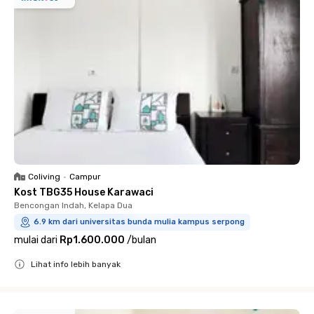
Coliving
•
Campur
Kost TBG35 House Karawaci
Bencongan Indah, Kelapa Dua
6.9 km dari universitas bunda mulia kampus serpong
mulai dari
Rp1.600.000
/
bulan
Lihat info lebih banyak
Close