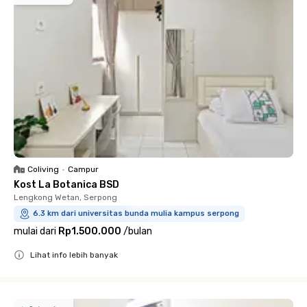
Coliving
•
Campur
Kost La Botanica BSD
Lengkong Wetan, Serpong
6.3 km dari universitas bunda mulia kampus serpong
mulai dari
Rp1.500.000
/
bulan
Lihat info lebih banyak
Close