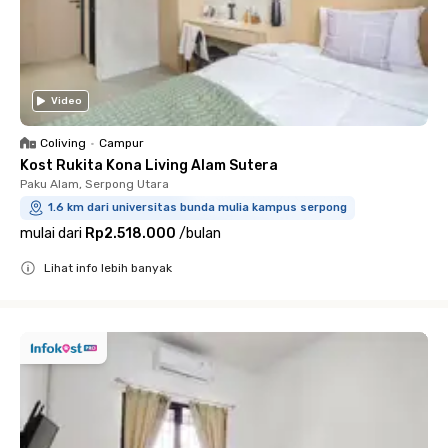
Video
Coliving
•
Campur
Kost Rukita Kona Living Alam Sutera
Paku Alam, Serpong Utara
1.6 km dari universitas bunda mulia kampus serpong
mulai dari
Rp2.518.000
/
bulan
Lihat info lebih banyak
Close