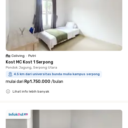
Coliving
•
Putri
Kost MC Kost 1 Serpong
Pondok Jagung, Serpong Utara
4.5 km dari universitas bunda mulia kampus serpong
mulai dari
Rp1.750.000
/
bulan
Lihat info lebih banyak
Close