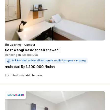
Coliving
•
Campur
Kost Wangi Residence Karawaci
Bencongan, Kelapa Dua
6.9 km dari universitas bunda mulia kampus serpong
mulai dari
Rp1.200.000
/
bulan
Lihat info lebih banyak
Close