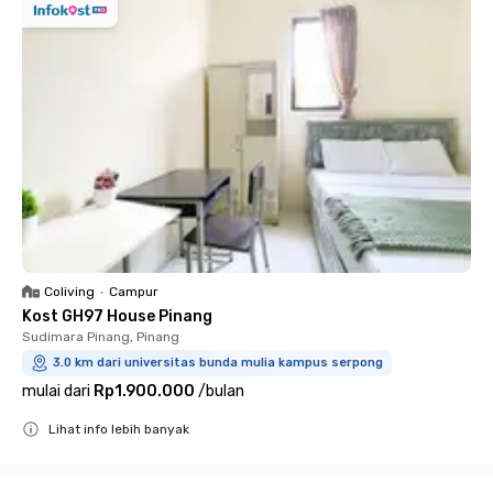
Coliving
•
Campur
Kost GH97 House Pinang
Sudimara Pinang, Pinang
3.0 km dari universitas bunda mulia kampus serpong
mulai dari
Rp1.900.000
/
bulan
Lihat info lebih banyak
Close