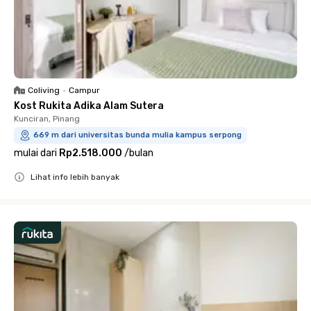
Coliving
•
Campur
Kost Rukita Adika Alam Sutera
Kunciran, Pinang
669 m dari universitas bunda mulia kampus serpong
mulai dari
Rp2.518.000
/
bulan
Lihat info lebih banyak
Close