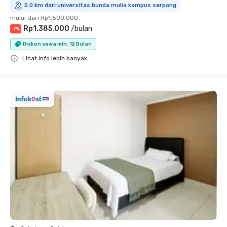
5.0 km dari universitas bunda mulia kampus serpong
mulai dari
Rp1.500.000
Rp1.385.000
/
bulan
-
7
%
Diskon sewa min. 12 Bulan
Lihat info lebih banyak
Close