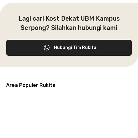
Lagi cari Kost Dekat UBM Kampus
Serpong? Silahkan hubungi kami
Hubungi Tim Rukita
Area Populer Rukita
Grogol
Kebon
Kuningan
Petamburan
Menteng
Jeruk
Bandung
Surabaya
Malang
Solo
Karawaci
Jakarta
Jakarta
Jakarta
Jakarta
Jawa
Jawa
Jawa
Jawa
Selatan
Barat
Tangerang
Pusat
Barat
Barat
Timur
Timur
Tengah