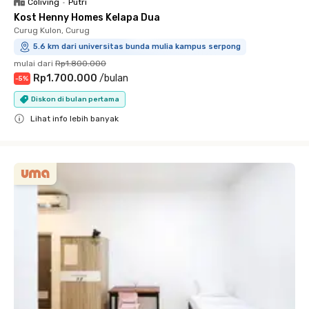
Coliving
•
Putri
Kost Henny Homes Kelapa Dua
Curug Kulon, Curug
5.6 km dari universitas bunda mulia kampus serpong
mulai dari
Rp1.800.000
Rp1.700.000
/
bulan
-
5
%
Diskon di bulan pertama
Lihat info lebih banyak
Close