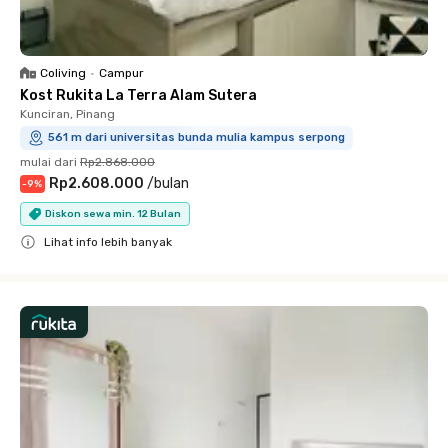
Coliving
•
Campur
Kost Rukita La Terra Alam Sutera
Kunciran, Pinang
561 m dari universitas bunda mulia kampus serpong
mulai dari
Rp2.868.000
Rp2.608.000
/
bulan
-
9
%
Diskon sewa min. 12 Bulan
Lihat info lebih banyak
Close