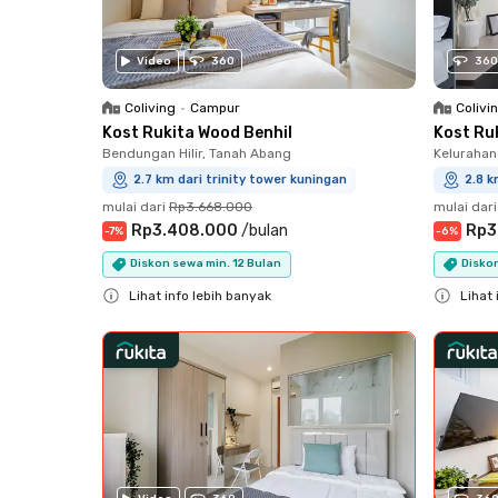
Video
360
360
Coliving
•
Campur
Colivi
Kost Rukita Wood Benhil
Kost Ru
Bendungan Hilir, Tanah Abang
Kelurahan
2.7 km dari trinity tower kuningan
2.8 k
mulai dari
Rp3.668.000
mulai dari
Rp3.408.000
/
bulan
Rp3
-
7
%
-
6
%
Diskon sewa min. 12 Bulan
Diskon
Lihat info lebih banyak
Lihat 
Close
Close