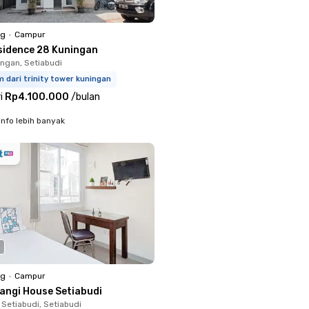
ng
•
Campur
sidence 28 Kuningan
ingan, Setiabudi
m dari trinity tower kuningan
i
Rp4.100.000
/
bulan
info lebih banyak
ng
•
Campur
langi House Setiabudi
 Setiabudi, Setiabudi