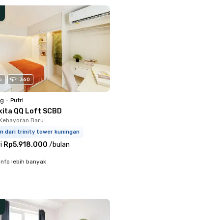
o
360
ng
•
Putri
kita QQ Loft SCBD
Kebayoran Baru
m dari trinity tower kuningan
i
Rp5.918.000
/
bulan
info lebih banyak