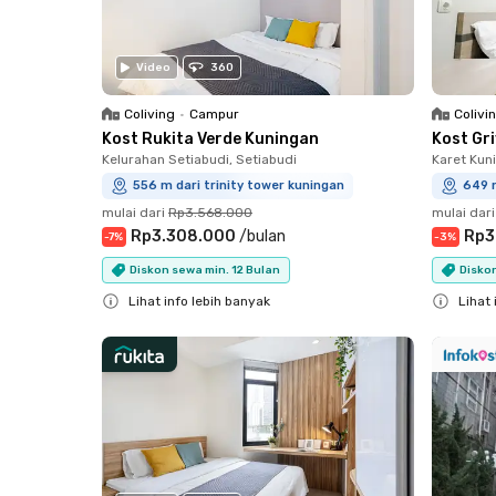
Video
360
Coliving
•
Campur
Colivi
Kost Rukita Verde Kuningan
Kost Gr
Kelurahan Setiabudi, Setiabudi
Karet Kun
556 m dari trinity tower kuningan
649 m
mulai dari
Rp3.568.000
mulai dari
Rp3.308.000
/
bulan
Rp3
-
7
%
-
3
%
Diskon sewa min. 12 Bulan
Diskon
Lihat info lebih banyak
Lihat 
Close
Close