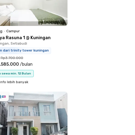
ng
•
Campur
iya Rasuna 1 @ Kuningan
ingan, Setiabudi
 dari trinity tower kuningan
Rp3.700.000
.585.000
/
bulan
 sewa min. 12 Bulan
info lebih banyak