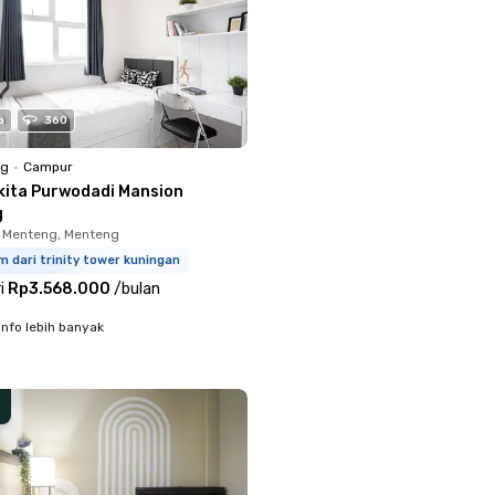
o
360
ng
•
Campur
kita Purwodadi Mansion
g
 Menteng, Menteng
m dari trinity tower kuningan
i
Rp3.568.000
/
bulan
info lebih banyak