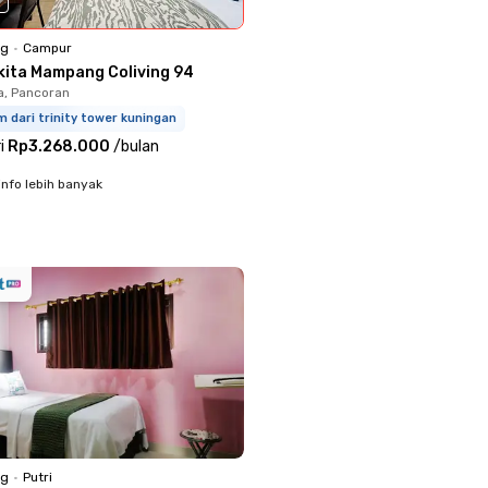
0
ng
•
Campur
kita Mampang Coliving 94
a, Pancoran
m dari trinity tower kuningan
i
Rp3.268.000
/
bulan
info lebih banyak
ng
•
Putri