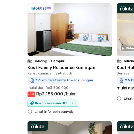
Close
Close
Vide
Coliving
•
Campur
Colivi
Kost Family Residence Kuningan
Kost Ru
Karet Kuningan, Setiabudi
Senayan, 
1.6 km dari trinity tower kuningan
2.5 k
mulai dari
Rp3.300.000
mulai dar
Rp3.185.000
/
bulan
-
3
%
Lihat 
Diskon sewa min. 12 Bulan
Close
Lihat info lebih banyak
Close