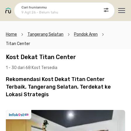
Cari hunianmu
9 Agt 26 - Belum tahu
Ope
Home
Tangerang Selatan
Pondok Aren
Titan Center
Kost Dekat Titan Center
1 - 30 dari 68 Kost
Tersedia
Rekomendasi Kost Dekat Titan Center
Terbaik, Tangerang Selatan, Terdekat ke
Lokasi Strategis