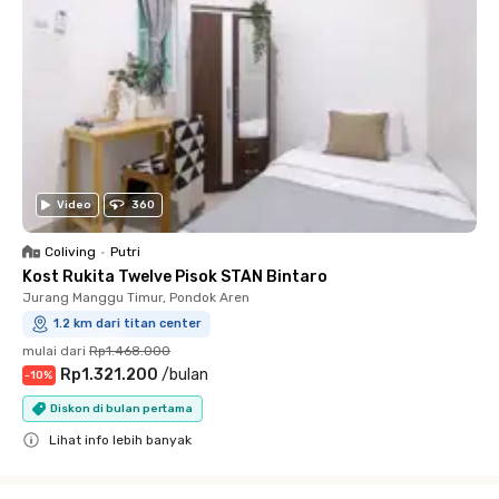
Video
360
Coliving
•
Putri
Kost Rukita Twelve Pisok STAN Bintaro
Jurang Manggu Timur, Pondok Aren
1.2 km dari titan center
mulai dari
Rp1.468.000
Rp1.321.200
/
bulan
-
10
%
Diskon di bulan pertama
Lihat info lebih banyak
Close