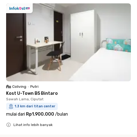
Coliving
•
Putri
Kost U-Town B5 Bintaro
Sawah Lama, Ciputat
1.3 km dari titan center
mulai dari
Rp1.900.000
/
bulan
Lihat info lebih banyak
Close