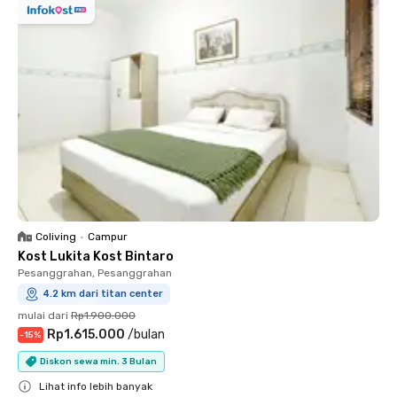
Coliving
•
Campur
Kost Lukita Kost Bintaro
Pesanggrahan, Pesanggrahan
4.2 km dari titan center
mulai dari
Rp1.900.000
Rp1.615.000
/
bulan
-
15
%
Diskon sewa min. 3 Bulan
Lihat info lebih banyak