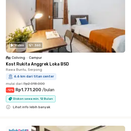
Video
360
Coliving
•
Campur
Kost Rukita Anggrek Loka BSD
Rawa Buntu, Serpong
6.6 km dari titan center
mulai dari
Rp2.018.000
Rp1.771.200
/
bulan
-
12
%
Diskon sewa min. 12 Bulan
Lihat info lebih banyak
Close