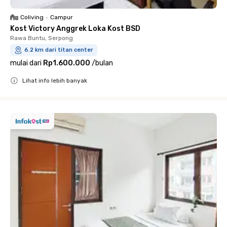
Coliving
•
Campur
Kost Victory Anggrek Loka Kost BSD
Rawa Buntu, Serpong
6.2 km dari titan center
mulai dari
Rp1.600.000
/
bulan
Lihat info lebih banyak
Close