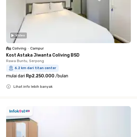
Video
Coliving
•
Campur
Kost Astaka Jiwanta Coliving BSD
Rawa Buntu, Serpong
6.2 km dari titan center
mulai dari
Rp2.250.000
/
bulan
Lihat info lebih banyak
Close