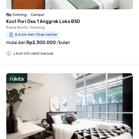
Coliving
•
Campur
Kost Puri Dea 1 Anggrek Loka BSD
Rawa Buntu, Serpong
6.6 km dari titan center
mulai dari
Rp2.300.000
/
bulan
Lihat info lebih banyak
Close