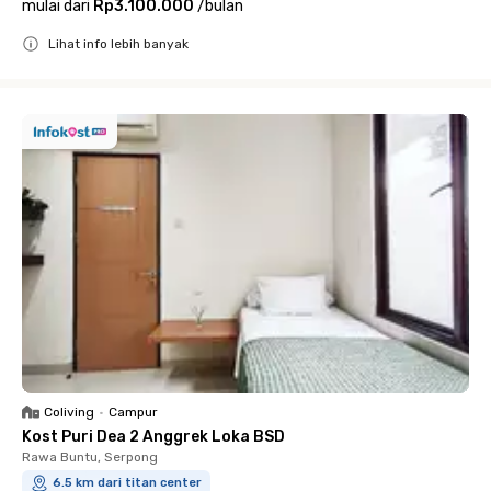
mulai dari
Rp3.100.000
/
bulan
Lihat info lebih banyak
Close
Coliving
•
Campur
Kost Puri Dea 2 Anggrek Loka BSD
Rawa Buntu, Serpong
6.5 km dari titan center