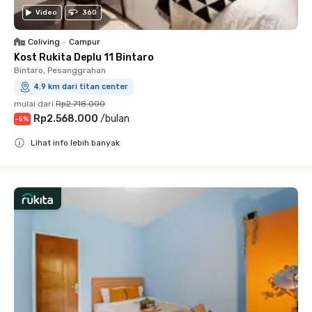
Video
360
Coliving
•
Campur
Kost Rukita Deplu 11 Bintaro
Bintaro, Pesanggrahan
4.9 km dari titan center
mulai dari
Rp2.718.000
Rp2.568.000
/
bulan
-
5
%
Lihat info lebih banyak
Close