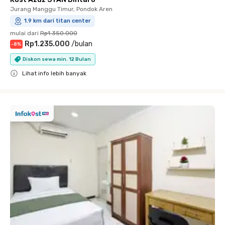
Jurang Manggu Timur, Pondok Aren
1.9 km dari titan center
mulai dari
Rp1.350.000
Rp1.235.000
/
bulan
-
8
%
Diskon sewa min. 12 Bulan
Lihat info lebih banyak
Close