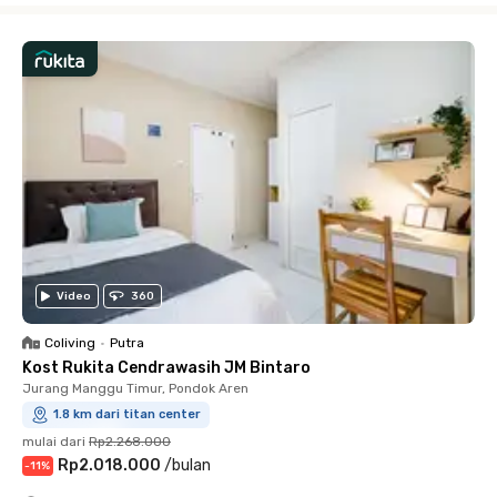
Video
360
Coliving
•
Putra
Kost Rukita Cendrawasih JM Bintaro
Jurang Manggu Timur, Pondok Aren
1.8 km dari titan center
mulai dari
Rp2.268.000
Rp2.018.000
/
bulan
-
11
%