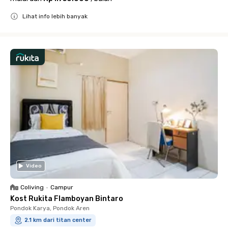
Lihat info lebih banyak
Close
Video
Coliving
•
Campur
Kost Rukita Flamboyan Bintaro
Pondok Karya, Pondok Aren
2.1 km dari titan center