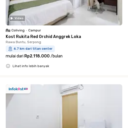
Video
Coliving
•
Campur
Kost Rukita Red Orchid Anggrek Loka
Rawa Buntu, Serpong
6.7 km dari titan center
mulai dari
Rp2.118.000
/
bulan
Lihat info lebih banyak
Close