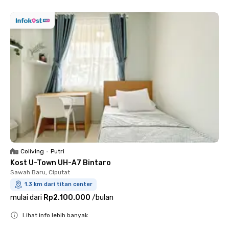
Coliving
•
Putri
Kost U-Town UH-A7 Bintaro
Sawah Baru, Ciputat
1.3 km dari titan center
mulai dari
Rp2.100.000
/
bulan
Lihat info lebih banyak
Close