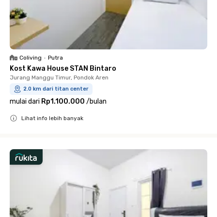
Coliving
•
Putra
Kost Kawa House STAN Bintaro
Jurang Manggu Timur, Pondok Aren
2.0 km dari titan center
mulai dari
Rp1.100.000
/
bulan
Lihat info lebih banyak
Close