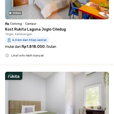
Video
Coliving
•
Campur
Kost Rukita Laguna Joglo Ciledug
Joglo, Kembangan
6.3 km dari titan center
mulai dari
Rp1.818.000
/
bulan
Lihat info lebih banyak
Close