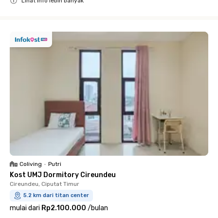
Lihat info lebih banyak
Close
Coliving
•
Putri
Kost UMJ Dormitory Cireundeu
Cireundeu, Ciputat Timur
5.2 km dari titan center
mulai dari
Rp2.100.000
/
bulan