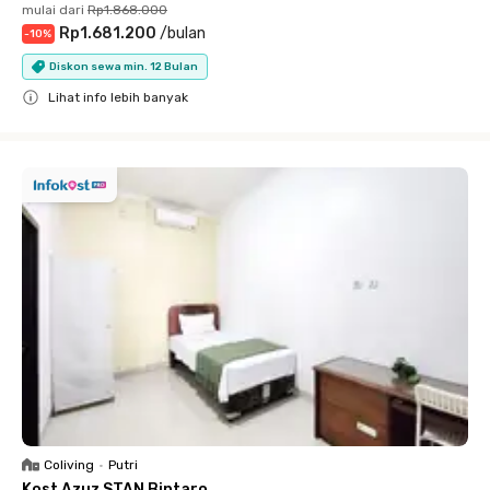
mulai dari
Rp1.868.000
Rp1.681.200
/
bulan
-
10
%
Diskon sewa min. 12 Bulan
Lihat info lebih banyak
Close
Coliving
•
Putri
Kost Azuz STAN Bintaro