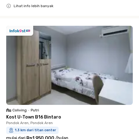
Lihat info lebih banyak
Close
Coliving
•
Putri
Kost U-Town B16 Bintaro
Pondok Aren, Pondok Aren
1.3 km dari titan center
mulai dari
Rp1.950.000
/
bulan