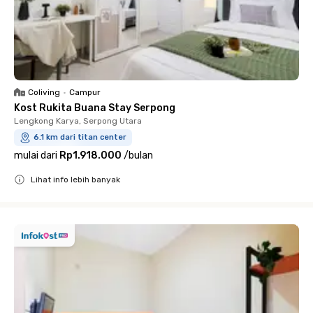
Coliving
•
Campur
Kost Rukita Buana Stay Serpong
Lengkong Karya, Serpong Utara
6.1 km dari titan center
mulai dari
Rp1.918.000
/
bulan
Lihat info lebih banyak
Close