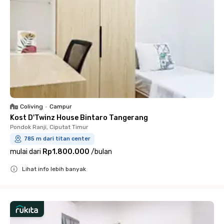
Coliving
•
Campur
Kost D'Twinz House Bintaro Tangerang
Pondok Ranji, Ciputat Timur
785 m dari titan center
mulai dari
Rp1.800.000
/
bulan
Lihat info lebih banyak
Close