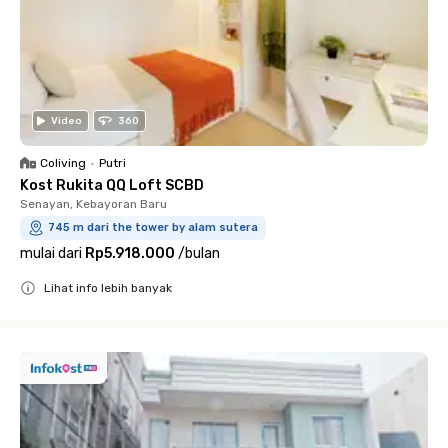
Video
360
Coliving
•
Putri
Kost Rukita QQ Loft SCBD
Senayan, Kebayoran Baru
745 m dari the tower by alam sutera
mulai dari
Rp5.918.000
/
bulan
Lihat info lebih banyak
Close