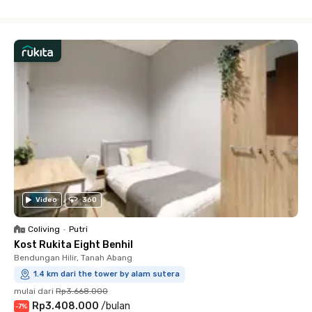
Close
Video
360
Coliving
•
Putri
Kost Rukita Eight Benhil
Bendungan Hilir, Tanah Abang
1.4 km dari the tower by alam sutera
mulai dari
Rp3.668.000
Rp3.408.000
/
bulan
-
7
%