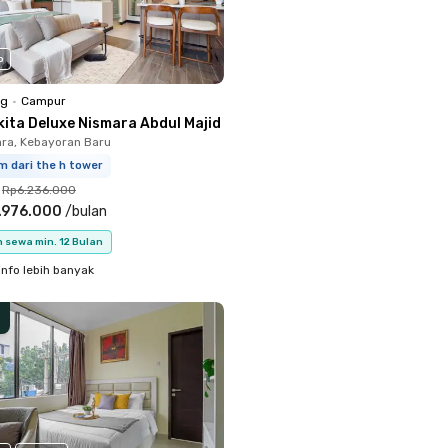
o
ng
•
Campur
kita Deluxe Nismara Abdul Majid
ara, Kebayoran Baru
m dari the h tower
Rp6.236.000
.976.000
/
bulan
 sewa min. 12 Bulan
info lebih banyak