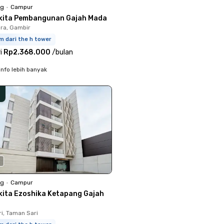
ng
•
Campur
kita Pembangunan Gajah Mada
ara, Gambir
m dari the h tower
i
Rp2.368.000
/
bulan
info lebih banyak
0
ng
•
Campur
kita Ezoshika Ketapang Gajah
i, Taman Sari