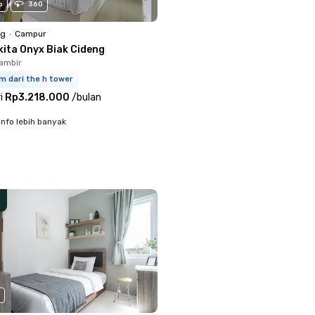
o
360
ng
•
Campur
kita Onyx Biak Cideng
ambir
m dari the h tower
i
Rp3.218.000
/
bulan
info lebih banyak