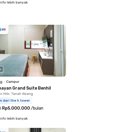
info lebih banyak
o
ng
•
Campur
nayan Grand Suite Benhil
 Hilir, Tanah Abang
m dari the h tower
i
Rp5.000.000
/
bulan
info lebih banyak