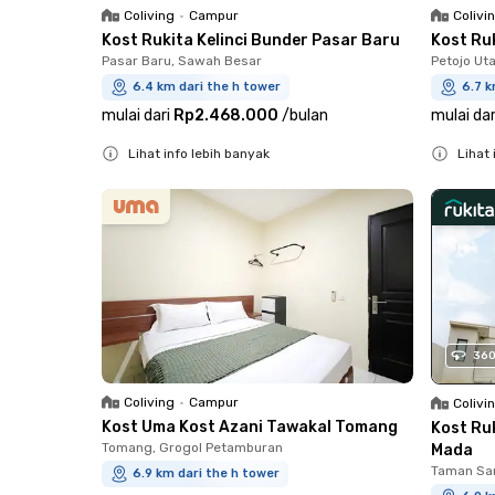
Coliving
•
Campur
Colivi
Kost Rukita Kelinci Bunder Pasar Baru
Kost Ru
Pasar Baru, Sawah Besar
Petojo Ut
6.4 km dari the h tower
6.7 k
mulai dari
Rp2.468.000
/
bulan
mulai dar
Lihat info lebih banyak
Lihat 
Close
Close
36
Coliving
•
Campur
Colivi
Kost Uma Kost Azani Tawakal Tomang
Kost Ru
Tomang, Grogol Petamburan
Mada
Taman Sar
6.9 km dari the h tower