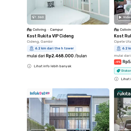
360
Vide
Coliving
•
Campur
Colivi
Kost Rukita VIP Cideng
Kost Ru
Cideng, Gambir
Cipete Ut
6.2 km dari the h tower
6.2 k
mulai dari
Rp2.468.000
/
bulan
mulai dari
Rp5
-
4
%
Lihat info lebih banyak
Diskon
Close
Lihat 
Close