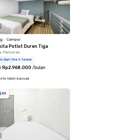
ng
•
Campur
kita Potlot Duren Tiga
a, Pancoran
m dari the h tower
i
Rp2.968.000
/
bulan
info lebih banyak