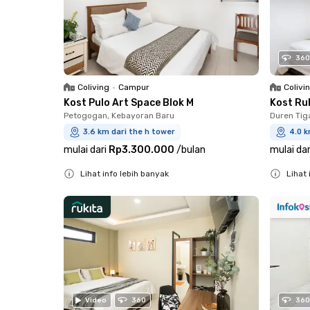
360
Coliving
•
Campur
Colivi
Kost Pulo Art Space Blok M
Kost Ru
Petogogan, Kebayoran Baru
Duren Tig
3.6 km dari the h tower
4.0 k
mulai dari
Rp3.300.000
/
bulan
mulai dar
Lihat info lebih banyak
Lihat 
Close
Close
Video
360
360