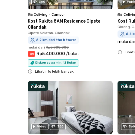
360
Vide
Coliving
•
Campur
Colivi
Kost Rukita 8AM Residence Cipete
Kost Ru
Cilandak
Cideng, G
Cipete Selatan, Cilandak
6.4 k
6.2 km dari the h tower
mulai dar
mulai dari
Rp5.900.000
Lihat 
Rp5.400.000
/
bulan
-
8
%
Close
Diskon sewa min. 12 Bulan
Lihat info lebih banyak
Close
Video
360
360