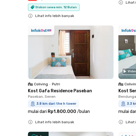
Lihat 
Diskon sewa min. 12 Bulan
Close
Lihat info lebih banyak
Close
Vide
Coliving
•
Putri
Colivi
Kost Gafa Residence Paseban
Kost Se
Paseban, Senen
Bendungan
3.8 km dari the h tower
3.3 k
mulai dari
Rp1.800.000
/
bulan
mulai dar
Lihat info lebih banyak
Lihat 
Close
Close