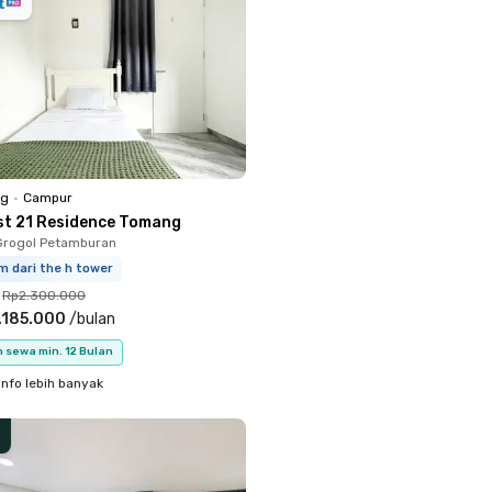
ng
•
Campur
st 21 Residence Tomang
Grogol Petamburan
m dari the h tower
Rp2.300.000
.185.000
/
bulan
 sewa min. 12 Bulan
info lebih banyak