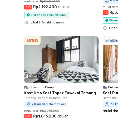
6.9 k
mulai dari
Rp2.436.000
Rp2.192.400
/
bulan
mulai dari
-
10
%
Rp3
-
7
%
Diskon sewa min. 12 Bulan
Diskon
Lihat info lebih banyak
Lihat 
Close
Close
360
Coliving
•
Campur
Colivi
Kost Uma Kost Topaz Tawakal Tomang
Kost Pu
Tomang, Grogol Petamburan
Cempaka P
7.0 km dari the h tower
7.0 k
mulai dari
Rp2.018.000
mulai dar
Rp1.816.200
/
bulan
-
10
%