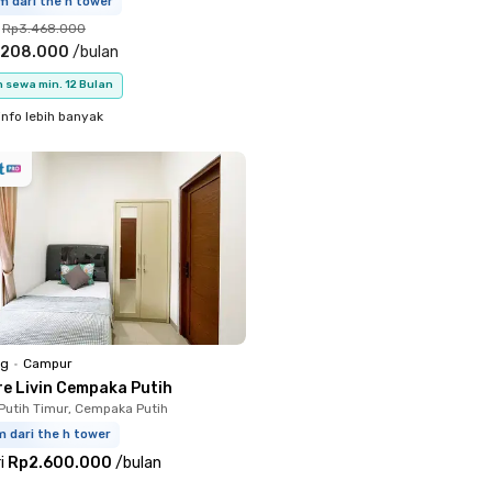
m dari the h tower
Rp3.468.000
.208.000
/
bulan
 sewa min. 12 Bulan
info lebih banyak
ng
•
Campur
re Livin Cempaka Putih
utih Timur, Cempaka Putih
m dari the h tower
i
Rp2.600.000
/
bulan