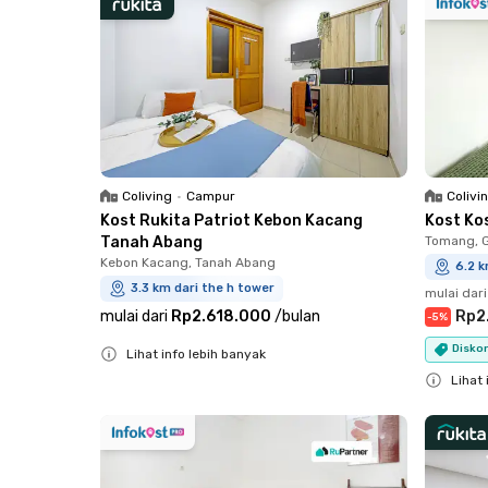
Coliving
•
Campur
Colivi
Kost Rukita Patriot Kebon Kacang
Kost Ko
Tanah Abang
Tomang, 
Kebon Kacang, Tanah Abang
6.2 k
3.3 km dari the h tower
mulai dari
mulai dari
Rp2.618.000
/
bulan
Rp2
-
5
%
Diskon
Lihat info lebih banyak
Close
Lihat 
Close