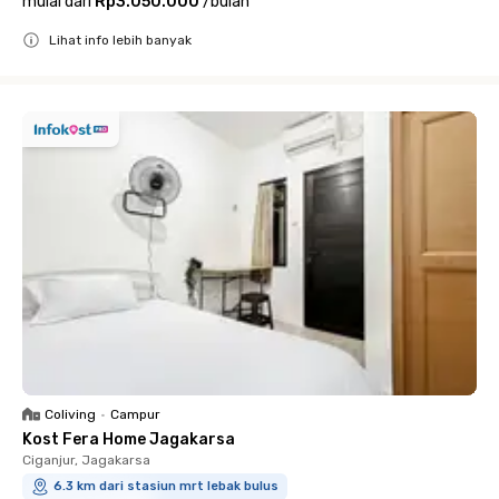
mulai dari
Rp3.050.000
/
bulan
Lihat info lebih banyak
Close
Coliving
•
Campur
Kost Fera Home Jagakarsa
Ciganjur, Jagakarsa
6.3 km dari stasiun mrt lebak bulus