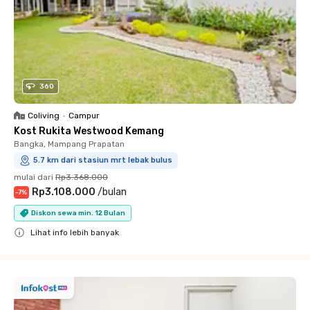
360
Coliving
•
Campur
Kost Rukita Westwood Kemang
Bangka, Mampang Prapatan
5.7 km dari stasiun mrt lebak bulus
mulai dari
Rp3.368.000
Rp3.108.000
/
bulan
-
7
%
Diskon sewa min. 12 Bulan
Lihat info lebih banyak
Close