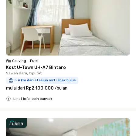
Coliving
•
Putri
Kost U-Town UH-A7 Bintaro
Sawah Baru, Ciputat
5.4 km dari stasiun mrt lebak bulus
mulai dari
Rp2.100.000
/
bulan
Lihat info lebih banyak
Close