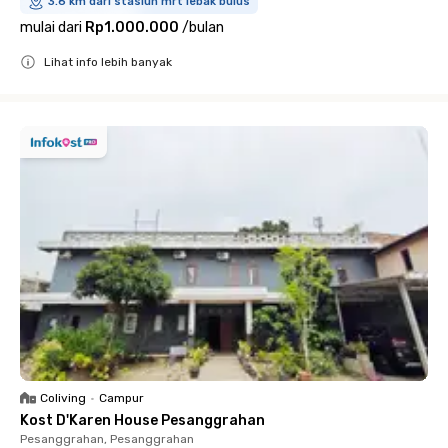
3.6 km dari stasiun mrt lebak bulus
mulai dari
Rp1.000.000
/
bulan
Lihat info lebih banyak
Close
Coliving
•
Campur
Kost D'Karen House Pesanggrahan
Pesanggrahan, Pesanggrahan