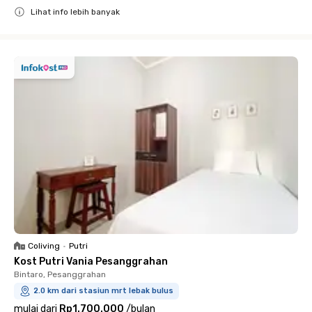
Lihat info lebih banyak
Close
Coliving
•
Putri
Kost Putri Vania Pesanggrahan
Bintaro, Pesanggrahan
2.0 km dari stasiun mrt lebak bulus
mulai dari
Rp1.700.000
/
bulan