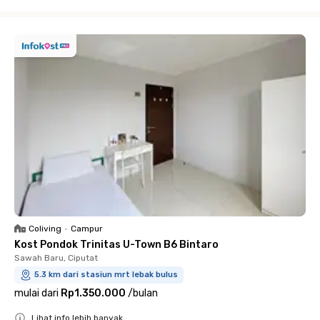
Close
Coliving
•
Campur
Kost Pondok Trinitas U-Town B6 Bintaro
Sawah Baru, Ciputat
5.3 km dari stasiun mrt lebak bulus
mulai dari
Rp1.350.000
/
bulan
Lihat info lebih banyak