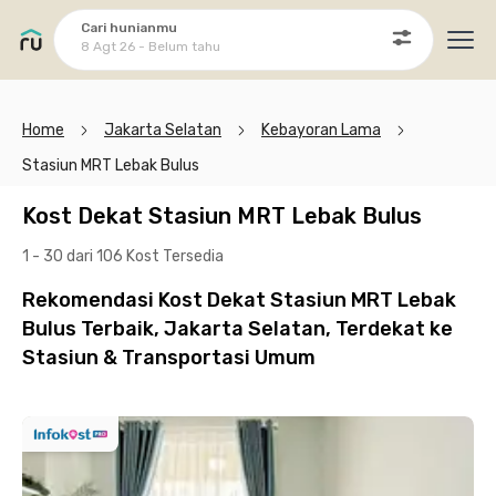
Cari hunianmu
8 Agt 26 - Belum tahu
Ope
Home
Jakarta Selatan
Kebayoran Lama
Stasiun MRT Lebak Bulus
Kost Dekat Stasiun MRT Lebak Bulus
1 - 30 dari 106 Kost
Tersedia
Rekomendasi Kost Dekat Stasiun MRT Lebak
Bulus Terbaik, Jakarta Selatan, Terdekat ke
Stasiun & Transportasi Umum