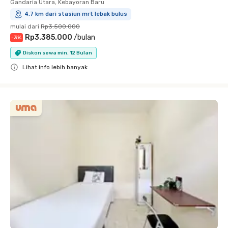
Gandaria Utara, Kebayoran Baru
4.7 km dari stasiun mrt lebak bulus
mulai dari
Rp3.500.000
Rp3.385.000
/
bulan
-
3
%
Diskon sewa min. 12 Bulan
Lihat info lebih banyak
Close