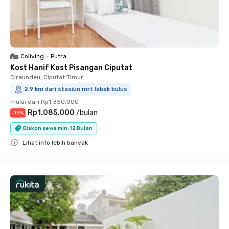
Coliving
•
Putra
Kost Hanif Kost Pisangan Ciputat
Cireundeu, Ciputat Timur
2.9 km dari stasiun mrt lebak bulus
mulai dari
Rp1.350.000
Rp1.085.000
/
bulan
-
19
%
Diskon sewa min. 12 Bulan
Lihat info lebih banyak
Close