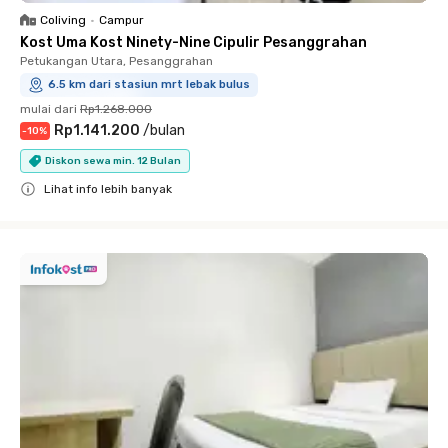
Coliving
•
Campur
Kost Uma Kost Ninety-Nine Cipulir Pesanggrahan
Petukangan Utara, Pesanggrahan
6.5 km dari stasiun mrt lebak bulus
mulai dari
Rp1.268.000
Rp1.141.200
/
bulan
-
10
%
Diskon sewa min. 12 Bulan
Lihat info lebih banyak
Close