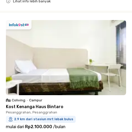
Lihat info lebih banyak
Close
Coliving
•
Campur
Kost Kenanga Haus Bintaro
Pesanggrahan, Pesanggrahan
2.9 km dari stasiun mrt lebak bulus
mulai dari
Rp2.100.000
/
bulan