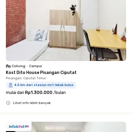
Coliving
•
Campur
Kost Dito House Pisangan Ciputat
Pisangan, Ciputat Timur
4.0 km dari stasiun mrt lebak bulus
mulai dari
Rp1.300.000
/
bulan
Lihat info lebih banyak
Close