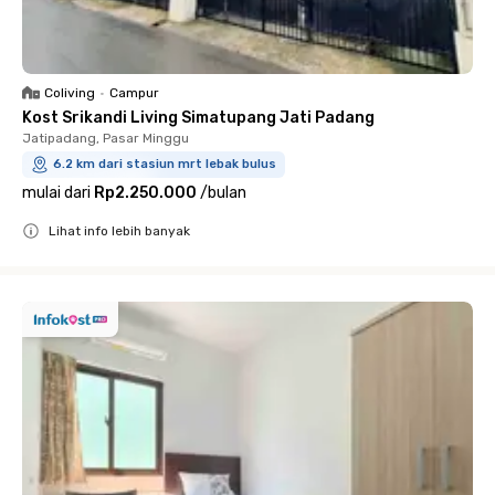
Coliving
•
Campur
Kost Srikandi Living Simatupang Jati Padang
Jatipadang, Pasar Minggu
6.2 km dari stasiun mrt lebak bulus
mulai dari
Rp2.250.000
/
bulan
Lihat info lebih banyak
Close