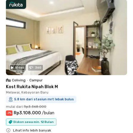
Video
360
Coliving
•
Campur
Kost Rukita Nipah Blok M
Melawai, Kebayoran Baru
5.8 km dari stasiun mrt lebak bulus
mulai dari
Rp3.368.000
Rp3.108.000
/
bulan
-
7
%
Diskon sewa min. 12 Bulan
Lihat info lebih banyak