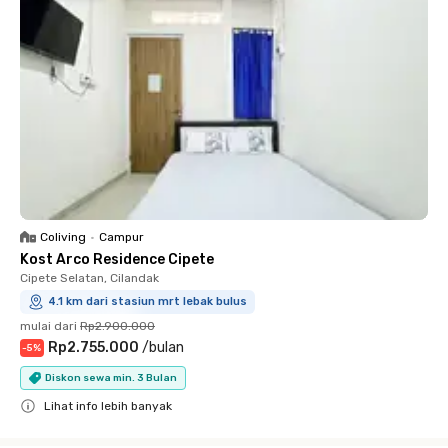
Coliving
•
Campur
Kost Arco Residence Cipete
Cipete Selatan, Cilandak
4.1 km dari stasiun mrt lebak bulus
mulai dari
Rp2.900.000
Rp2.755.000
/
bulan
-
5
%
Diskon sewa min. 3 Bulan
Lihat info lebih banyak
Close