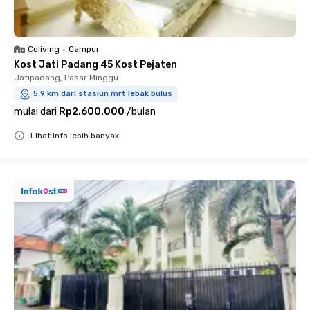
Coliving
•
Campur
Kost Jati Padang 45 Kost Pejaten
Jatipadang, Pasar Minggu
5.9 km dari stasiun mrt lebak bulus
mulai dari
Rp2.600.000
/
bulan
Lihat info lebih banyak
Close