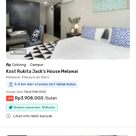
Video
Coliving
•
Campur
Kost Rukita Jack's House Melawai
Melawai, Kebayoran Baru
5.4 km dari stasiun mrt lebak bulus
mulai dari
Rp4.168.000
Rp3.908.000
/
bulan
-
6
%
Diskon sewa min. 12 Bulan
Lihat info lebih banyak
Close