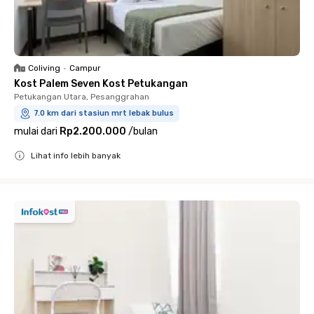
Coliving
•
Campur
Kost Palem Seven Kost Petukangan
Petukangan Utara, Pesanggrahan
7.0 km dari stasiun mrt lebak bulus
mulai dari
Rp2.200.000
/
bulan
Lihat info lebih banyak
Close