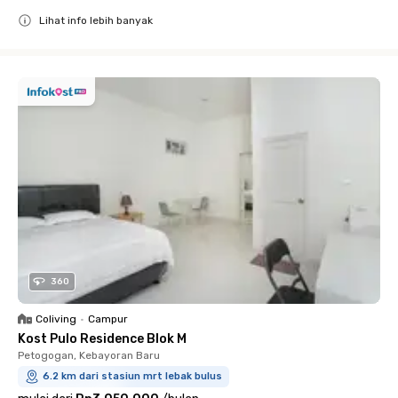
Lihat info lebih banyak
Close
360
Coliving
•
Campur
Kost Pulo Residence Blok M
Petogogan, Kebayoran Baru
6.2 km dari stasiun mrt lebak bulus