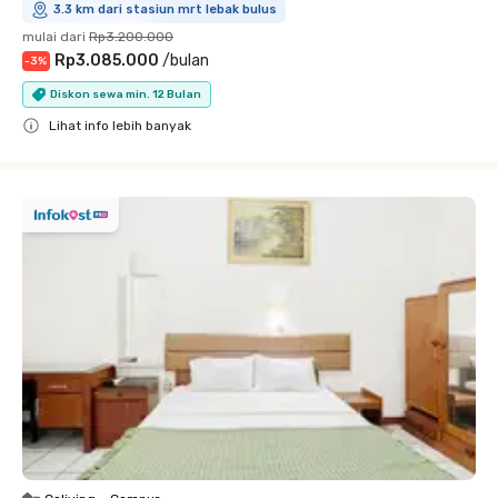
3.3 km dari stasiun mrt lebak bulus
mulai dari
Rp3.200.000
Rp3.085.000
/
bulan
-
3
%
Diskon sewa min. 12 Bulan
Lihat info lebih banyak
Close