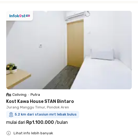
Coliving
•
Putra
Kost Kawa House STAN Bintaro
Jurang Manggu Timur, Pondok Aren
5.2 km dari stasiun mrt lebak bulus
mulai dari
Rp1.100.000
/
bulan
Lihat info lebih banyak