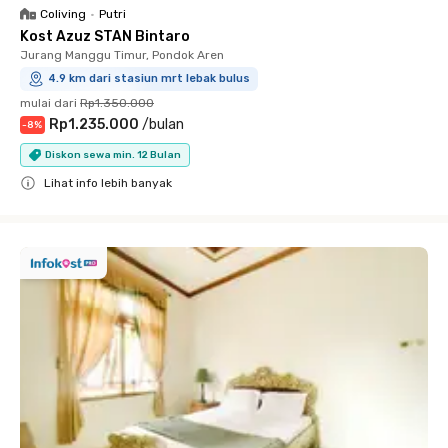
Coliving
•
Putri
Kost Azuz STAN Bintaro
Jurang Manggu Timur, Pondok Aren
4.9 km dari stasiun mrt lebak bulus
mulai dari
Rp1.350.000
Rp1.235.000
/
bulan
-
8
%
Diskon sewa min. 12 Bulan
Lihat info lebih banyak
Close