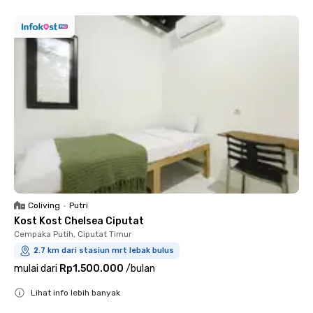
Coliving
•
Putri
Kost Kost Chelsea Ciputat
Cempaka Putih, Ciputat Timur
2.7 km dari stasiun mrt lebak bulus
mulai dari
Rp1.500.000
/
bulan
Lihat info lebih banyak
Close