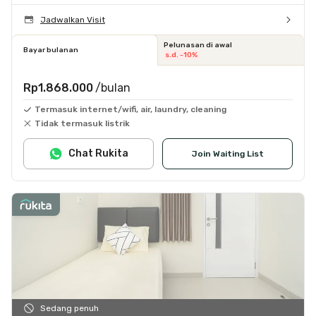
Jadwalkan Visit
Pelunasan di awal
Bayar bulanan
s.d. -10%
Rp1.868.000
/bulan
Termasuk internet/wifi, air, laundry, cleaning
Tidak termasuk listrik
Chat Rukita
Join Waiting List
Sedang penuh