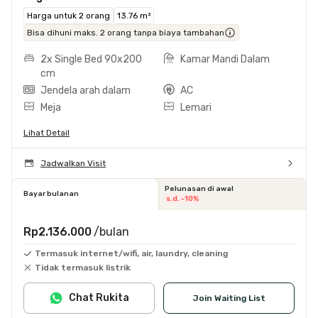
Harga untuk 2 orang
13.76 m²
Bisa dihuni maks. 2 orang tanpa biaya tambahan
2x Single Bed 90x200
Kamar Mandi Dalam
cm
Jendela arah dalam
AC
Meja
Lemari
Lihat Detail
Jadwalkan Visit
Pelunasan di awal
Bayar bulanan
s.d. -10%
Rp2.136.000
/bulan
Termasuk internet/wifi, air, laundry, cleaning
Tidak termasuk listrik
Chat Rukita
Join Waiting List