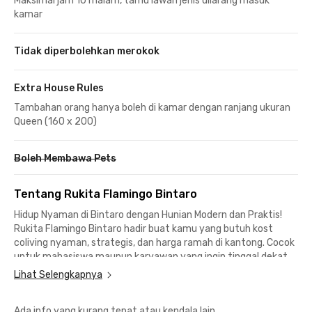
Maksimal jam 10 malam, tamu lawan jenis dilarang masuk
kamar
Tidak diperbolehkan merokok
Extra House Rules
Tambahan orang hanya boleh di kamar dengan ranjang ukuran
Queen (160 x 200)
Boleh Membawa Pets
Tentang Rukita Flamingo Bintaro
Hidup Nyaman di Bintaro dengan Hunian Modern dan Praktis!
Rukita Flamingo Bintaro hadir buat kamu yang butuh kost
coliving nyaman, strategis, dan harga ramah di kantong. Cocok
untuk mahasiswa maupun karyawan yang ingin tinggal dekat
kampus dan perkantoran.
Lihat Selengkapnya
Fasilitas Lengkap & Modern
Ada info yang kurang tepat atau kendala lain