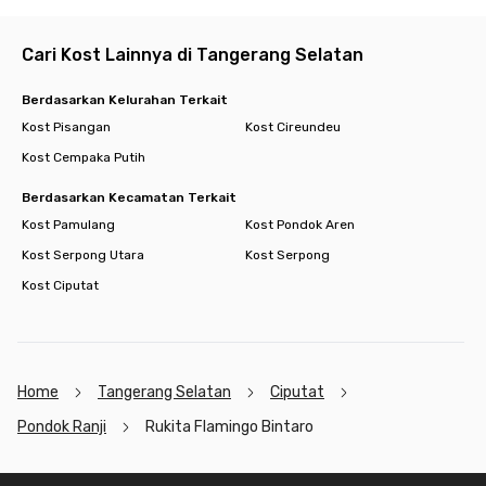
Cari Kost Lainnya di Tangerang Selatan
Berdasarkan Kelurahan Terkait
Kost Pisangan
Kost Cireundeu
Kost Cempaka Putih
Berdasarkan Kecamatan Terkait
Kost Pamulang
Kost Pondok Aren
Kost Serpong Utara
Kost Serpong
Kost Ciputat
Home
Tangerang Selatan
Ciputat
Pondok Ranji
Rukita Flamingo Bintaro
Footer