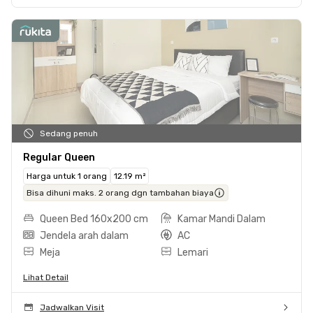
Sedang penuh
Regular Queen
Harga untuk 1 orang
12.19 m²
Bisa dihuni maks. 2 orang dgn tambahan biaya
Queen Bed 160x200 cm
Kamar Mandi Dalam
Jendela arah dalam
AC
Meja
Lemari
Lihat Detail
Jadwalkan Visit