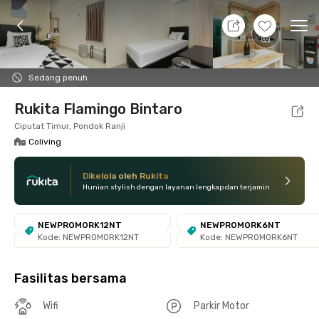
9 Agt 26 - Belum tahu
+
7
Ope
Foto
Fasilitas bersama
Lokasi
Kamar
Atura
Sedang penuh
Rukita Flamingo Bintaro
Ciputat Timur, Pondok Ranji
Coliving
Dikelola oleh Rukita
Hunian stylish dengan layanan lengkap dan terjamin
NEWPROMORK12NT
NEWPROMORK6NT
Kode: NEWPROMORK12NT
Kode: NEWPROMORK6NT
Fasilitas bersama
Wifi
Parkir Motor