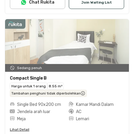
Chat Rukita
Join Waiting List
Sedang penuh
Compact Single B
Harga untuk 1 orang
8.55 m²
Tambahan penghuni tidak diperbolehkan
Single Bed 90x200 cm
Kamar Mandi Dalam
Jendela arah luar
AC
Meja
Lemari
Lihat Detail