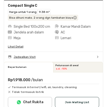
Compact Single C
Harga untuk 1 orang
9.38 m²
Bisa dihuni maks. 2 orang dgn tambahan biaya
Single Bed 100x200 cm
Kamar Mandi Dalam
Jendela arah dalam
AC
Meja
Lemari
Lihat Detail
Jadwalkan Visit
Pelunasan di awal
Bayar bulanan
s.d. -10%
Rp1.918.000
/bulan
Termasuk internet/wifi, air, laundry, cleaning
Tidak termasuk listrik
Chat Rukita
Join Waiting List