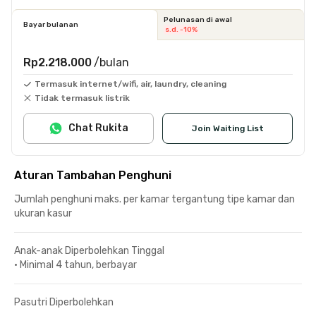
Pelunasan di awal
Bayar bulanan
s.d. -10%
Rp2.218.000
/bulan
Termasuk internet/wifi, air, laundry, cleaning
Tidak termasuk listrik
Chat Rukita
Join Waiting List
Aturan Tambahan Penghuni
Jumlah penghuni maks. per kamar tergantung tipe kamar dan
ukuran kasur
Anak-anak Diperbolehkan Tinggal
•
Minimal 4 tahun, berbayar
Pasutri Diperbolehkan