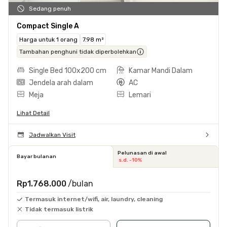
Sedang penuh
Compact Single A
Harga untuk 1 orang
7.98 m²
Tambahan penghuni tidak diperbolehkan
Single Bed 100x200 cm
Kamar Mandi Dalam
Jendela arah dalam
AC
Meja
Lemari
Lihat Detail
Jadwalkan Visit
Pelunasan di awal
Bayar bulanan
s.d. -10%
Rp1.768.000
/bulan
Termasuk internet/wifi, air, laundry, cleaning
Tidak termasuk listrik