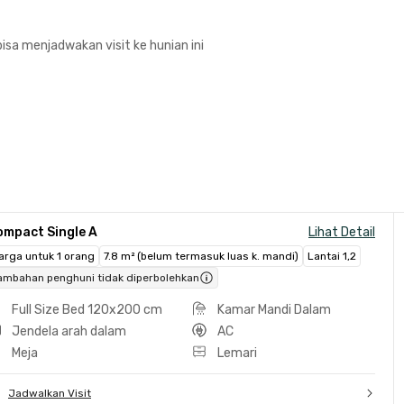
isa menjadwakan visit ke hunian ini
ompact Single A
Lihat Detail
arga untuk 1 orang
7.8 m² (belum termasuk luas k. mandi)
Lantai 1,2
ambahan penghuni tidak diperbolehkan
Full Size Bed 120x200 cm
Kamar Mandi Dalam
Jendela arah dalam
AC
Meja
Lemari
Jadwalkan Visit