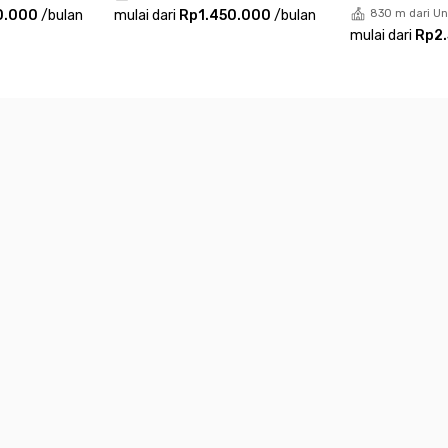
0.000
/
bulan
mulai dari
Rp1.450.000
/
bulan
830 m dari Uni
mulai dari
Rp2