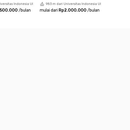
versitas Indonesia UI
983 m dari Universitas Indonesia UI
.500.000
/
bulan
mulai dari
Rp2.000.000
/
bulan