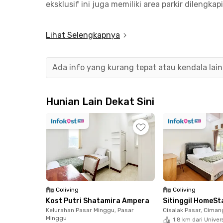
eksklusif ini juga memiliki area parkir dilengkap
Fera Home Jagakarsa berlokasi hanya 13 menit 
Lihat Selengkapnya
perkantoran CIBIS Park
Jadi, tunggu apa lagi? Yuk, langsung pilih tem
Ada info yang kurang tepat atau kendala lai
Hunian Lain Dekat Sini
Coliving
Coliving
Kost Putri Shatamira Ampera
Sitinggil HomeSt
Kelurahan Pasar Minggu, Pasar
Cisalak Pasar, Ciman
Minggu
1.8 km dari Univer