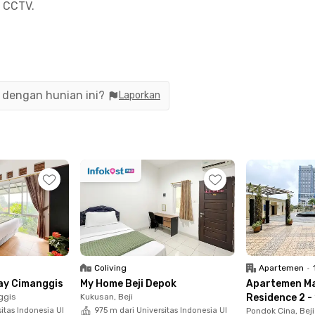
i CCTV.
ke Cilandak Town Square, 15 menit ke Universitas Pembangu
pat tinggal impianmu melalui aplikasi Rukita sekarang juga 
n dengan hunian ini?
Laporkan
Coliving
Apartemen
•
ay Cimanggis
My Home Beji Depok
Apartemen M
ggis
Kukusan, Beji
Residence 2 -
sitas Indonesia UI
975 m dari Universitas Indonesia UI
Pondok Cina, Beji