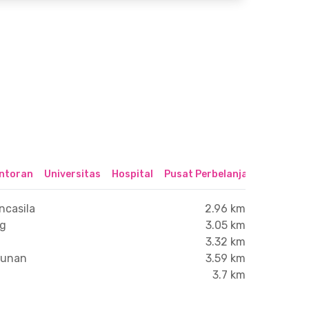
ntoran
Universitas
Hospital
Pusat Perbelanjaan & Hibura
ncasila
2.96 km
ng
3.05 km
3.32 km
gunan
3.59 km
3.7 km