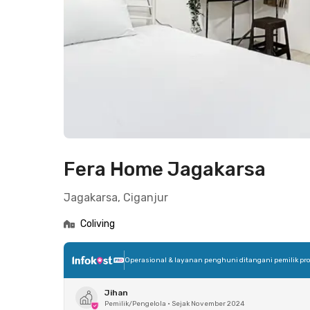
Fera Home Jagakarsa
Jagakarsa, Ciganjur
Coliving
Operasional & layanan penghuni ditangani pemilik pro
Jihan
Pemilik/Pengelola
•
Sejak November 2024