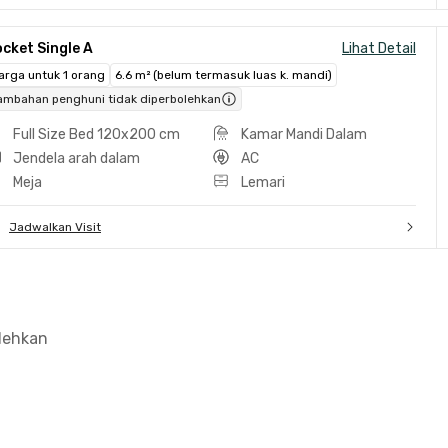
cket Single A
Lihat Detail
arga untuk 1 orang
6.6 m² (belum termasuk luas k. mandi)
ambahan penghuni tidak diperbolehkan
Full Size Bed 120x200 cm
Kamar Mandi Dalam
Jendela arah dalam
AC
Meja
Lemari
Jadwalkan Visit
olehkan