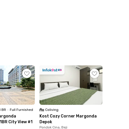
nan Nasional "Veteran", dan 18 menit ke area
sebelum kehabisan!
1 BR
•
Full Furnished
Coliving
argonda
Kost Cozy Corner Margonda
 1BR City View #1
Depok
Pondok Cina, Beji