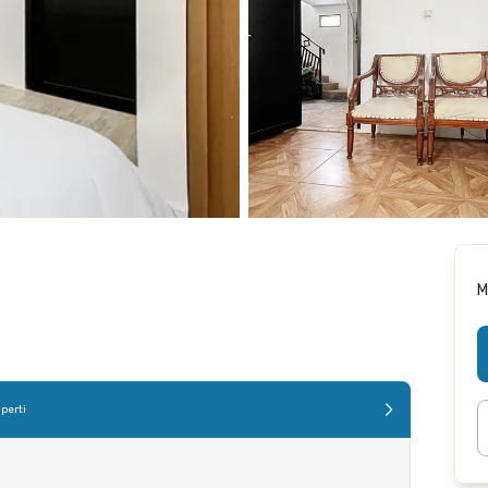
M
perti