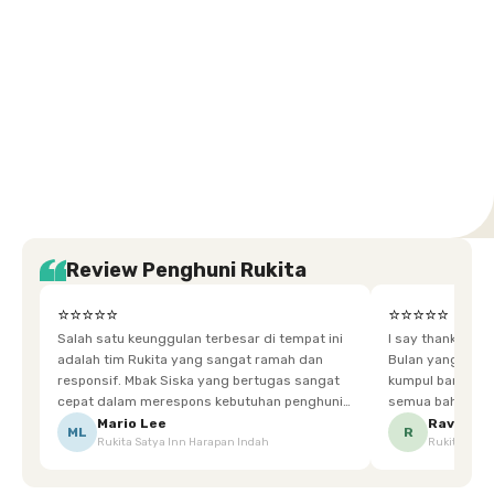
Setiabudi
Cilandak
Depok
Kemanggisan
Semarang
Medan
Tangerang
Bali
Yogyakarta
Jakarta
Jakarta
Jawa
Jakarta
Jawa
Sumatera
Selatan
Banten
Selatan
Barat
Barat
Bali
Yogyakarta
Tengah
Utara
Review Penghuni Rukita
⭐⭐⭐⭐⭐
⭐⭐⭐⭐⭐
Salah satu keunggulan terbesar di tempat ini
I say thankyou s
adalah tim Rukita yang sangat ramah dan
Bulan yang super happy! banyak tem
responsif. Mbak Siska yang bertugas sangat
kumpul bareng mak
cepat dalam merespons kebutuhan penghuni.
semua bahagia ad
Ketika saya meminta keset karena sempat
mgkn saran dari air aja & kebersihan lebih di
Mario Lee
Ravena
ML
R
Rukita Satya Inn Harapan Indah
Rukita Dimi
terpeleset, permintaan tersebut langsung
tingkatka
dipenuhi dengan cepat. Terima kasih Mbak
Siska.