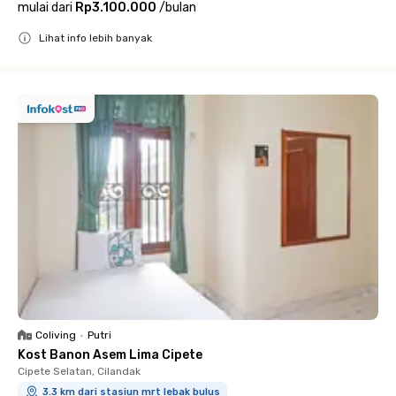
mulai dari
Rp3.100.000
/
bulan
Lihat info lebih banyak
Close
Coliving
•
Putri
Kost Banon Asem Lima Cipete
Cipete Selatan, Cilandak
3.3 km dari stasiun mrt lebak bulus