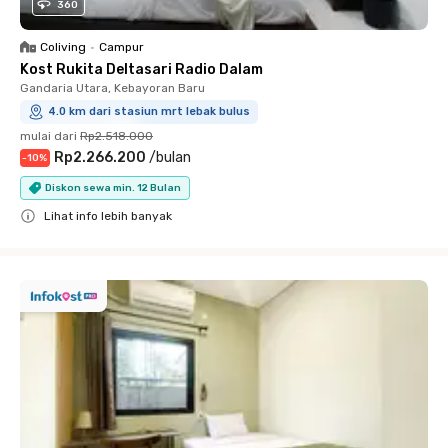
360
Coliving
•
Campur
Kost Rukita Deltasari Radio Dalam
Gandaria Utara, Kebayoran Baru
4.0 km dari stasiun mrt lebak bulus
mulai dari
Rp2.518.000
Rp2.266.200
/
bulan
-
10
%
Diskon sewa min. 12 Bulan
Lihat info lebih banyak
Close