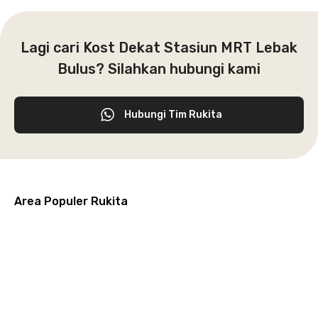
Lagi cari Kost Dekat Stasiun MRT Lebak
Bulus? Silahkan hubungi kami
Hubungi Tim Rukita
Area Populer Rukita
Grogol
Kebon
Kuningan
Petamburan
Menteng
Jeruk
Bandung
Surabaya
Malang
Solo
Karawaci
Jakarta
Jakarta
Jakarta
Jakarta
Jawa
Jawa
Jawa
Jawa
Selatan
Barat
Tangerang
Pusat
Barat
Barat
Timur
Timur
Tengah