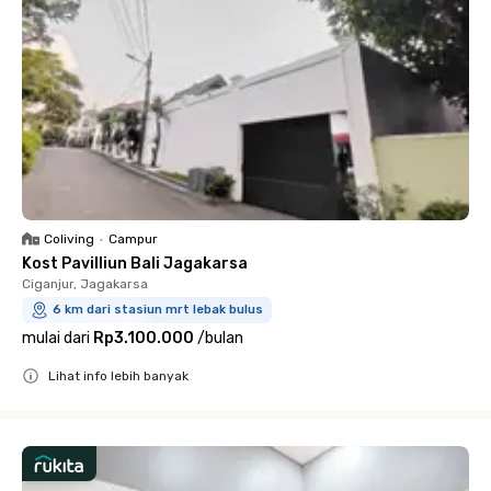
Coliving
•
Campur
Kost Pavilliun Bali Jagakarsa
Ciganjur, Jagakarsa
6 km dari stasiun mrt lebak bulus
mulai dari
Rp3.100.000
/
bulan
Lihat info lebih banyak
Close