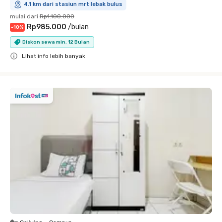
4.1 km dari stasiun mrt lebak bulus
mulai dari
Rp1.100.000
Rp985.000
/
bulan
-
10
%
Diskon sewa min. 12 Bulan
Lihat info lebih banyak
Close