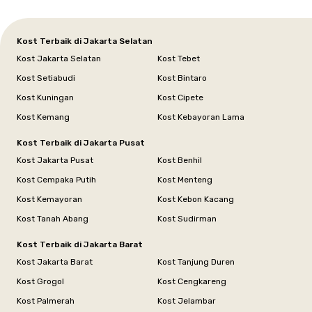
Kost Terbaik di Jakarta Selatan
Kost Jakarta Selatan
Kost Tebet
Kost Setiabudi
Kost Bintaro
Kost Kuningan
Kost Cipete
Kost Kemang
Kost Kebayoran Lama
Kost Terbaik di Jakarta Pusat
Kost Jakarta Pusat
Kost Benhil
Kost Cempaka Putih
Kost Menteng
Kost Kemayoran
Kost Kebon Kacang
Kost Tanah Abang
Kost Sudirman
Kost Terbaik di Jakarta Barat
Kost Jakarta Barat
Kost Tanjung Duren
Kost Grogol
Kost Cengkareng
Kost Palmerah
Kost Jelambar