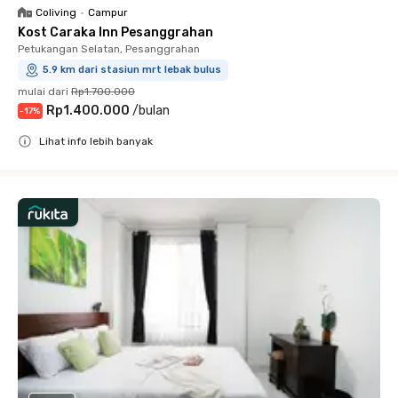
Coliving
•
Campur
Kost Caraka Inn Pesanggrahan
Petukangan Selatan, Pesanggrahan
5.9 km dari stasiun mrt lebak bulus
mulai dari
Rp1.700.000
Rp1.400.000
/
bulan
-
17
%
Lihat info lebih banyak
Close