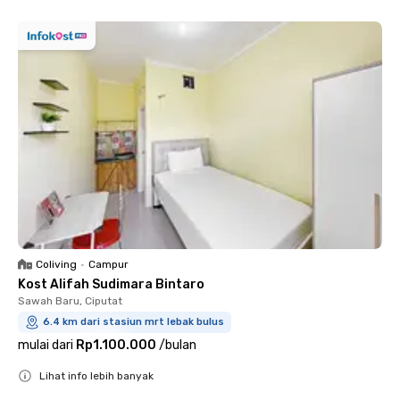
Coliving
•
Campur
Kost Alifah Sudimara Bintaro
Sawah Baru, Ciputat
6.4 km dari stasiun mrt lebak bulus
mulai dari
Rp1.100.000
/
bulan
Lihat info lebih banyak
Close