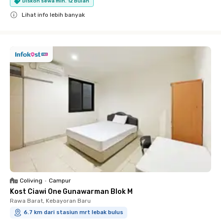
Diskon sewa min. 12 Bulan
Lihat info lebih banyak
Close
Coliving
•
Campur
Kost Ciawi One Gunawarman Blok M
Rawa Barat, Kebayoran Baru
6.7 km dari stasiun mrt lebak bulus