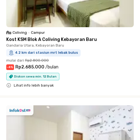
Coliving
•
Campur
Kost KSM Blok A Coliving Kebayoran Baru
Gandaria Utara, Kebayoran Baru
4.2 km dari stasiun mrt lebak bulus
mulai dari
Rp2.800.000
Rp2.685.000
/
bulan
-
4
%
Diskon sewa min. 12 Bulan
Lihat info lebih banyak
Close