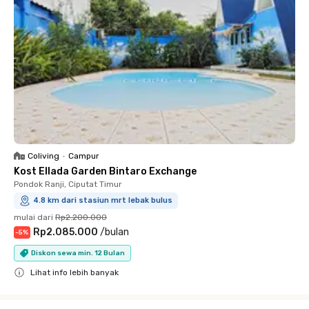
Coliving
•
Campur
Kost Ellada Garden Bintaro Exchange
Pondok Ranji, Ciputat Timur
4.8 km dari stasiun mrt lebak bulus
mulai dari
Rp2.200.000
Rp2.085.000
/
bulan
-
5
%
Diskon sewa min. 12 Bulan
Lihat info lebih banyak
Close