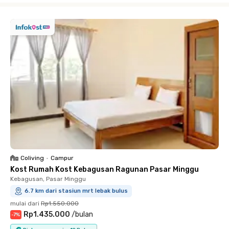
Coliving
•
Campur
Kost Rumah Kost Kebagusan Ragunan Pasar Minggu
Kebagusan, Pasar Minggu
6.7 km dari stasiun mrt lebak bulus
mulai dari
Rp1.550.000
Rp1.435.000
/
bulan
-
7
%