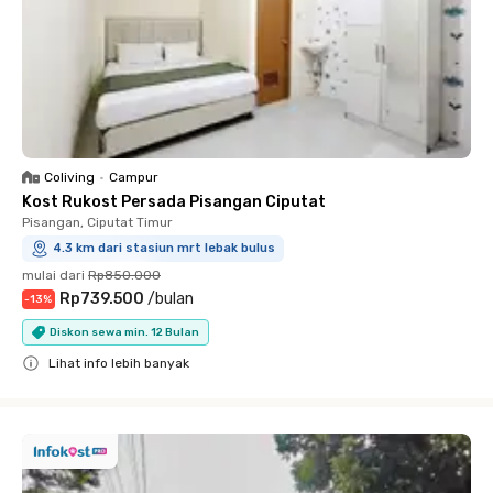
Coliving
•
Campur
Kost Rukost Persada Pisangan Ciputat
Pisangan, Ciputat Timur
4.3 km dari stasiun mrt lebak bulus
mulai dari
Rp850.000
Rp739.500
/
bulan
-
13
%
Diskon sewa min. 12 Bulan
Lihat info lebih banyak
Close