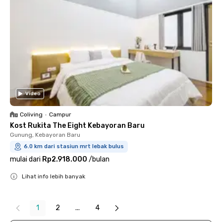
Video
Coliving
•
Campur
Kost Rukita The Eight Kebayoran Baru
Gunung, Kebayoran Baru
6.0 km dari stasiun mrt lebak bulus
mulai dari
Rp2.918.000
/
bulan
Lihat info lebih banyak
Close
1
2
...
4