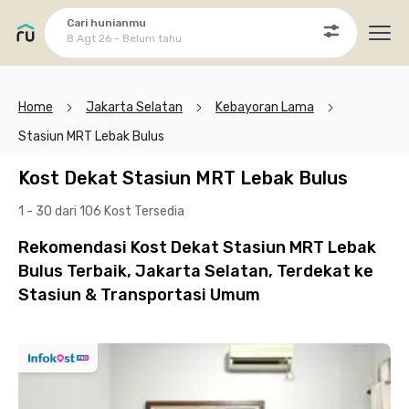
Cari hunianmu
8 Agt 26 - Belum tahu
Ope
Home
Jakarta Selatan
Kebayoran Lama
Stasiun MRT Lebak Bulus
Kost Dekat Stasiun MRT Lebak Bulus
1 - 30 dari 106 Kost
Tersedia
Rekomendasi Kost Dekat Stasiun MRT Lebak
Bulus Terbaik, Jakarta Selatan, Terdekat ke
Stasiun & Transportasi Umum