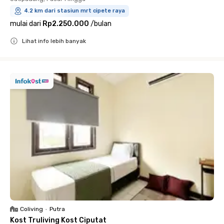
4.2 km dari stasiun mrt cipete raya
mulai dari
Rp2.250.000
/
bulan
Lihat info lebih banyak
Close
Coliving
•
Putra
Kost Truliving Kost Ciputat