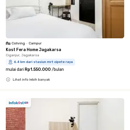
Coliving
•
Campur
Kost Fera Home Jagakarsa
Ciganjur, Jagakarsa
6.4 km dari stasiun mrt cipete raya
mulai dari
Rp1.550.000
/
bulan
Lihat info lebih banyak
Close