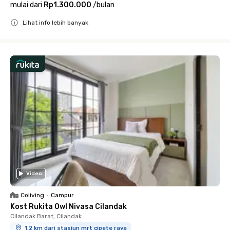
mulai dari
Rp1.300.000
/
bulan
Lihat info lebih banyak
Close
Video
Coliving
•
Campur
Kost Rukita Owl Nivasa Cilandak
Cilandak Barat, Cilandak
1.2 km dari stasiun mrt cipete raya