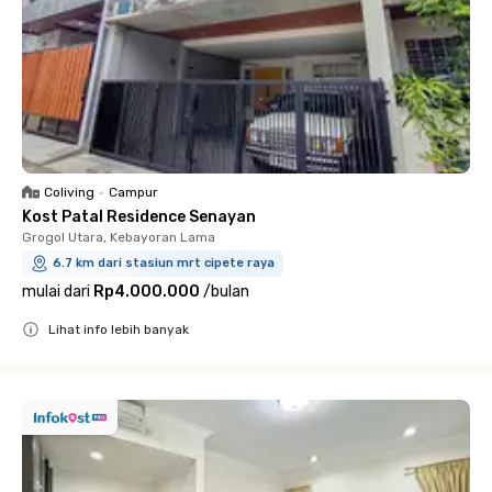
Coliving
•
Campur
Kost Patal Residence Senayan
Grogol Utara, Kebayoran Lama
6.7 km dari stasiun mrt cipete raya
mulai dari
Rp4.000.000
/
bulan
Lihat info lebih banyak
Close