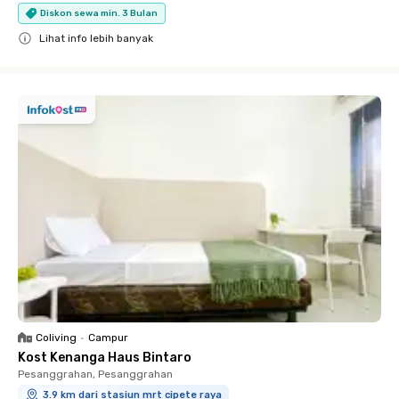
Diskon sewa min. 3 Bulan
Lihat info lebih banyak
Close
Coliving
•
Campur
Kost Kenanga Haus Bintaro
Pesanggrahan, Pesanggrahan
3.9 km dari stasiun mrt cipete raya