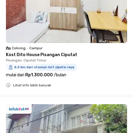
Coliving
•
Campur
Kost Dito House Pisangan Ciputat
Pisangan, Ciputat Timur
6.5 km dari stasiun mrt cipete raya
mulai dari
Rp1.300.000
/
bulan
Lihat info lebih banyak
Close