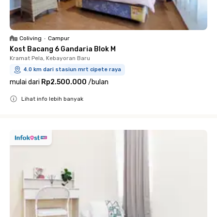
Coliving
•
Campur
Kost Bacang 6 Gandaria Blok M
Kramat Pela, Kebayoran Baru
4.0 km dari stasiun mrt cipete raya
mulai dari
Rp2.500.000
/
bulan
Lihat info lebih banyak
Close