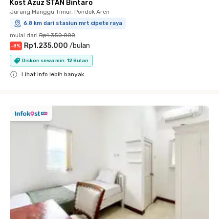
Kost Azuz STAN Bintaro
Jurang Manggu Timur, Pondok Aren
6.8 km dari stasiun mrt cipete raya
mulai dari
Rp1.350.000
Rp1.235.000
/
bulan
-
8
%
Diskon sewa min. 12 Bulan
Lihat info lebih banyak
Close