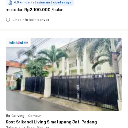
4.0 km dari stasiun mrt cipete raya
mulai dari
Rp2.100.000
/
bulan
Lihat info lebih banyak
Close
Coliving
•
Campur
Kost Srikandi Living Simatupang Jati Padang
Jatipadang, Pasar Minggu