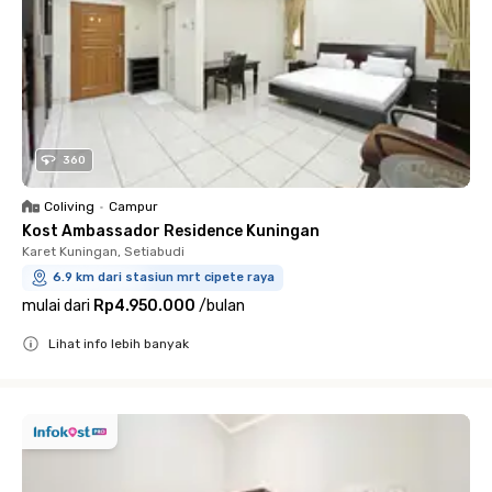
360
Coliving
•
Campur
Kost Ambassador Residence Kuningan
Karet Kuningan, Setiabudi
6.9 km dari stasiun mrt cipete raya
mulai dari
Rp4.950.000
/
bulan
Lihat info lebih banyak
Close