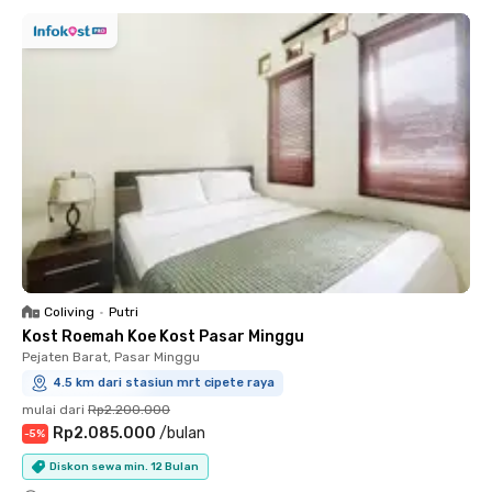
Coliving
•
Putri
Kost Roemah Koe Kost Pasar Minggu
Pejaten Barat, Pasar Minggu
4.5 km dari stasiun mrt cipete raya
mulai dari
Rp2.200.000
Rp2.085.000
/
bulan
-
5
%
Diskon sewa min. 12 Bulan