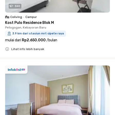
360
Coliving
•
Campur
Kost Pulo Residence Blok M
Petogogan, Kebayoran Baru
3.9 km dari stasiun mrt cipete raya
mulai dari
Rp2.650.000
/
bulan
Lihat info lebih banyak
Close