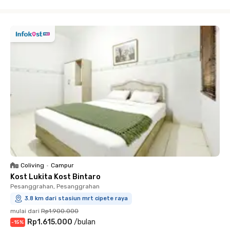
Close
Coliving
•
Campur
Kost Lukita Kost Bintaro
Pesanggrahan, Pesanggrahan
3.8 km dari stasiun mrt cipete raya
mulai dari
Rp1.900.000
Rp1.615.000
/
bulan
-
15
%