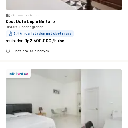
Coliving
•
Campur
Kost Duta Deplu Bintaro
Bintaro, Pesanggrahan
3.4 km dari stasiun mrt cipete raya
mulai dari
Rp2.600.000
/
bulan
Lihat info lebih banyak
Close