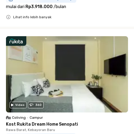
mulai dari
Rp3.918.000
/
bulan
Lihat info lebih banyak
Close
Video
360
Coliving
•
Campur
Kost Rukita Dream Home Senopati
Rawa Barat, Kebayoran Baru