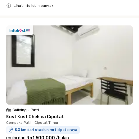
Lihat info lebih banyak
Close
Coliving
•
Putri
Kost Kost Chelsea Ciputat
Cempaka Putih, Ciputat Timur
5.3 km dari stasiun mrt cipete raya
mulai dari
Rp1.500.000
/
bulan