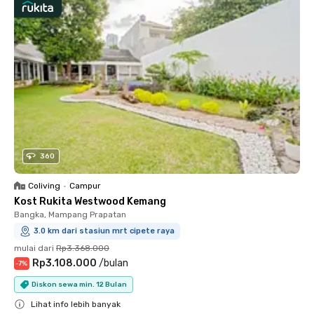
360
Coliving
•
Campur
Kost Rukita Westwood Kemang
Bangka, Mampang Prapatan
3.0 km dari stasiun mrt cipete raya
mulai dari
Rp3.368.000
Rp3.108.000
/
bulan
-
7
%
Diskon sewa min. 12 Bulan
Lihat info lebih banyak