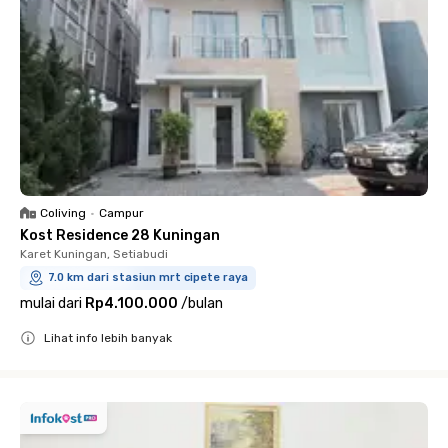
Coliving
•
Campur
Kost Residence 28 Kuningan
Karet Kuningan, Setiabudi
7.0 km dari stasiun mrt cipete raya
mulai dari
Rp4.100.000
/
bulan
Lihat info lebih banyak
Close