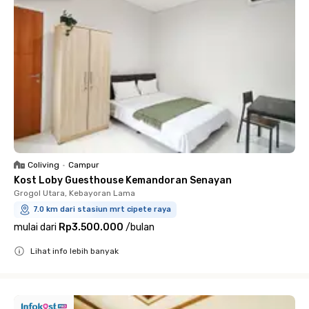
Coliving
•
Campur
Kost Loby Guesthouse Kemandoran Senayan
Grogol Utara, Kebayoran Lama
7.0 km dari stasiun mrt cipete raya
mulai dari
Rp3.500.000
/
bulan
Lihat info lebih banyak
Close