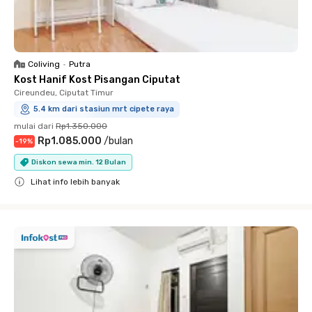
Coliving
•
Putra
Kost Hanif Kost Pisangan Ciputat
Cireundeu, Ciputat Timur
5.4 km dari stasiun mrt cipete raya
mulai dari
Rp1.350.000
Rp1.085.000
/
bulan
-
19
%
Diskon sewa min. 12 Bulan
Lihat info lebih banyak
Close