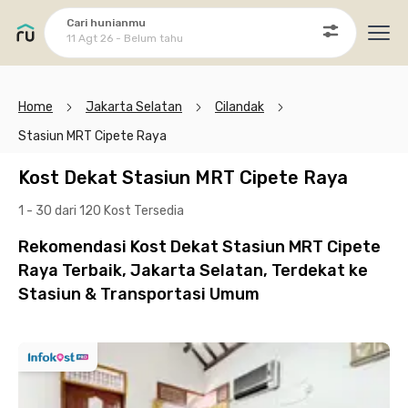
Cari hunianmu
11 Agt 26 - Belum tahu
Ope
Home
Jakarta Selatan
Cilandak
Stasiun MRT Cipete Raya
Kost Dekat Stasiun MRT Cipete Raya
1 - 30 dari 120 Kost
Tersedia
Rekomendasi Kost Dekat Stasiun MRT Cipete
Raya Terbaik, Jakarta Selatan, Terdekat ke
Stasiun & Transportasi Umum