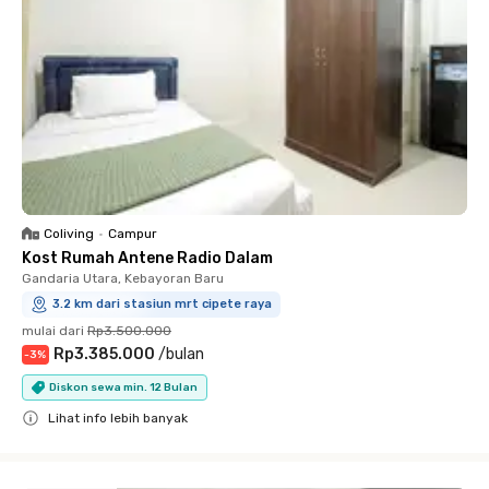
Coliving
•
Campur
Kost Rumah Antene Radio Dalam
Gandaria Utara, Kebayoran Baru
3.2 km dari stasiun mrt cipete raya
mulai dari
Rp3.500.000
Rp3.385.000
/
bulan
-
3
%
Diskon sewa min. 12 Bulan
Lihat info lebih banyak
Close