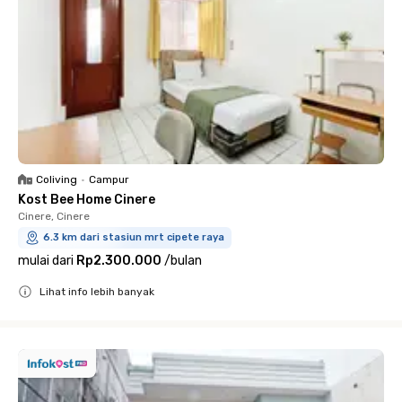
Coliving
•
Campur
Kost Bee Home Cinere
Cinere, Cinere
6.3 km dari stasiun mrt cipete raya
mulai dari
Rp2.300.000
/
bulan
Lihat info lebih banyak
Close