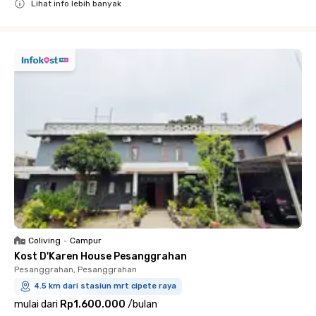
Lihat info lebih banyak
Close
Coliving
•
Campur
Kost D'Karen House Pesanggrahan
Pesanggrahan, Pesanggrahan
4.5 km dari stasiun mrt cipete raya
mulai dari
Rp1.600.000
/
bulan