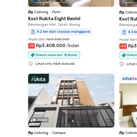
Coliving
•
Putri
Colivi
Kost Rukita Eight Benhil
Kost Ru
Bendungan Hilir, Tanah Abang
Bendungan
4.2 km dari stasiun manggarai
4.3 k
mulai dari
Rp3.668.000
mulai dari
Rp3.408.000
/
bulan
Rp3
-
7
%
-
6
%
Diskon sewa min. 12 Bulan
Diskon
Lihat info lebih banyak
Lihat 
Close
Close
Video
Coliving
•
Campur
Colivi