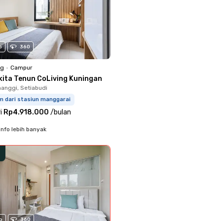
o
360
ng
•
Campur
kita Tenun CoLiving Kuningan
anggi, Setiabudi
m dari stasiun manggarai
i
Rp4.918.000
/
bulan
info lebih banyak
o
360