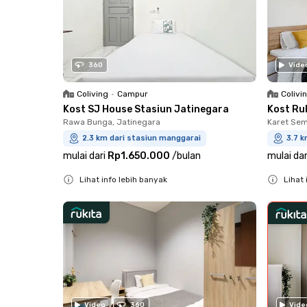
360
Vide
Coliving
•
Campur
Colivi
Kost SJ House Stasiun Jatinegara
Kost Ru
Rawa Bunga, Jatinegara
Karet Sem
2.3 km dari stasiun manggarai
3.7 k
mulai dari
Rp1.650.000
/
bulan
mulai dar
Lihat info lebih banyak
Lihat 
Close
Close
Vide
Video
360