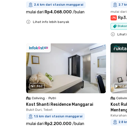
2.6 km dari stasiun manggarai
2.7 k
mulai dari
Rp4.068.000
/
bulan
mulai dari
Rp3
-
7
%
Lihat info lebih banyak
Diskon
Close
Lihat 
Close
360
Vide
Coliving
•
Putri
Colivi
Kost Shanti Residence Manggarai
Kost Ru
Bukit Duri, Tebet
Menten
Kelurahan
1.5 km dari stasiun manggarai
2.8 k
mulai dari
Rp2.200.000
/
bulan