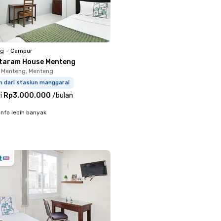
ng
•
Campur
taram House Menteng
 Menteng, Menteng
m dari stasiun manggarai
i
Rp3.000.000
/
bulan
info lebih banyak