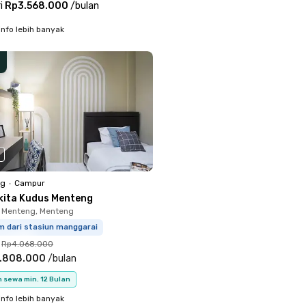
i
Rp3.568.000
/
bulan
info lebih banyak
ng
•
Campur
kita Kudus Menteng
 Menteng, Menteng
m dari stasiun manggarai
Rp4.068.000
.808.000
/
bulan
 sewa min. 12 Bulan
info lebih banyak