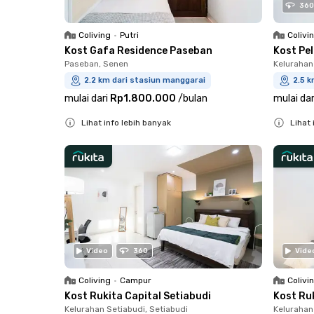
360
Coliving
•
Putri
Colivi
Kost Gafa Residence Paseban
Kost Pe
Paseban, Senen
Kelurahan
2.2 km dari stasiun manggarai
2.5 k
mulai dari
Rp1.800.000
/
bulan
mulai dar
Lihat info lebih banyak
Lihat 
Close
Close
Video
360
Vide
Coliving
•
Campur
Colivi
Kost Rukita Capital Setiabudi
Kost Ru
Kelurahan Setiabudi, Setiabudi
Kelurahan