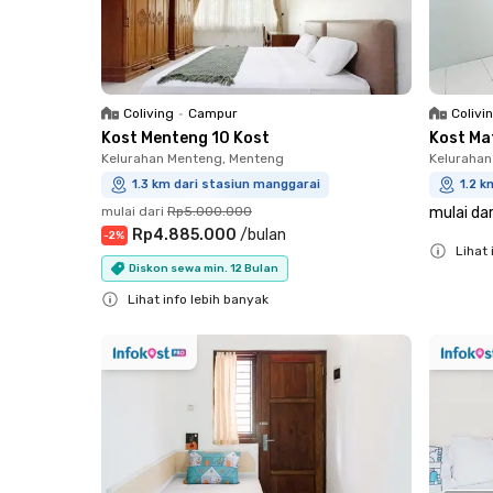
Coliving
•
Campur
Colivi
Kost Menteng 10 Kost
Kost Ma
Kelurahan Menteng, Menteng
Kelurahan
1.3 km dari stasiun manggarai
1.2 k
mulai dari
Rp5.000.000
mulai dar
Rp4.885.000
/
bulan
-
2
%
Lihat 
Diskon sewa min. 12 Bulan
Close
Lihat info lebih banyak
Close