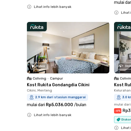
mulai dar
Lihat info lebih banyak
Lihat 
Close
Close
Video
360
Coliving
•
Campur
Colivi
Kost Rukita Gondangdia Cikini
Kost Ru
Cikini, Menteng
Kelurahan
2.9 km dari stasiun manggarai
3.0 k
mulai dari
Rp5.036.000
/
bulan
mulai dari
Rp3
-
6
%
Lihat info lebih banyak
Diskon
Close
Lihat 