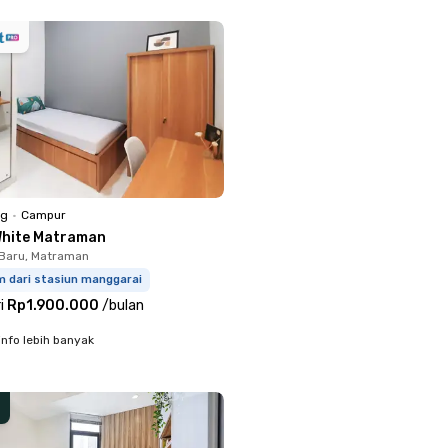
ng
•
Campur
White Matraman
Baru, Matraman
m dari stasiun manggarai
i
Rp1.900.000
/
bulan
info lebih banyak