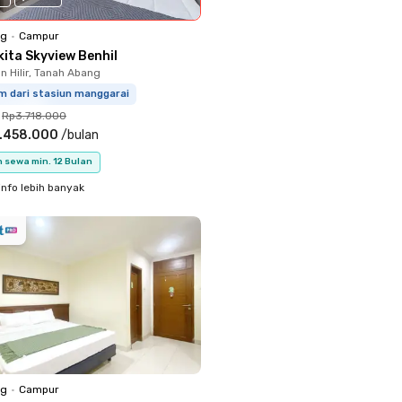
ng
•
Campur
kita Skyview Benhil
 Hilir, Tanah Abang
m dari stasiun manggarai
Rp3.718.000
.458.000
/
bulan
 sewa min. 12 Bulan
info lebih banyak
ng
•
Campur