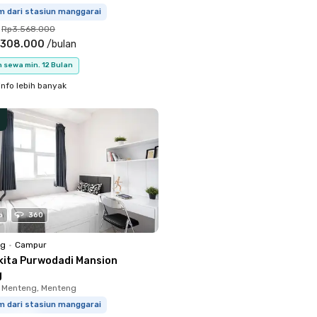
m dari stasiun manggarai
Rp3.568.000
.308.000
/
bulan
 sewa min. 12 Bulan
info lebih banyak
o
360
ng
•
Campur
kita Purwodadi Mansion
g
 Menteng, Menteng
m dari stasiun manggarai