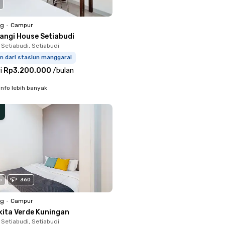
ng
•
Campur
langi House Setiabudi
 Setiabudi, Setiabudi
m dari stasiun manggarai
i
Rp3.200.000
/
bulan
info lebih banyak
o
360
ng
•
Campur
kita Verde Kuningan
 Setiabudi, Setiabudi