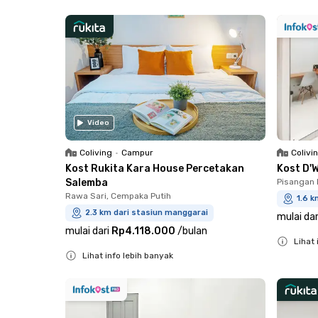
Close
Video
Coliving
•
Campur
Colivi
Kost Rukita Kara House Percetakan
Kost D'
Salemba
Pisangan 
Rawa Sari, Cempaka Putih
1.6 k
2.3 km dari stasiun manggarai
mulai dar
mulai dari
Rp4.118.000
/
bulan
Lihat 
Lihat info lebih banyak
Close
Close