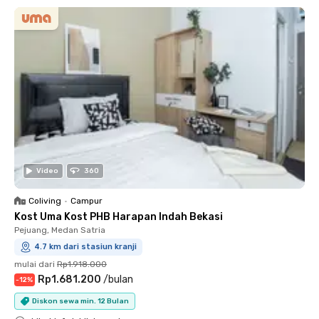
Video
360
Coliving
•
Campur
Kost Uma Kost PHB Harapan Indah Bekasi
Pejuang, Medan Satria
4.7 km dari stasiun kranji
mulai dari
Rp1.918.000
Rp1.681.200
/
bulan
-
12
%
Diskon sewa min. 12 Bulan