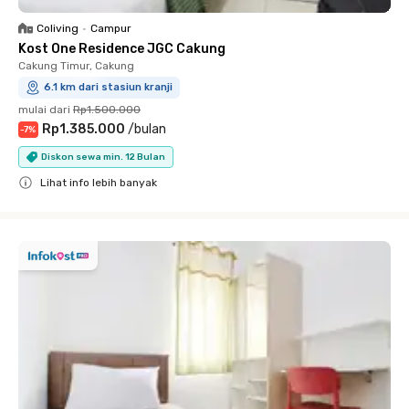
Coliving
•
Campur
Kost One Residence JGC Cakung
Cakung Timur, Cakung
6.1 km dari stasiun kranji
mulai dari
Rp1.500.000
Rp1.385.000
/
bulan
-
7
%
Diskon sewa min. 12 Bulan
Lihat info lebih banyak
Close