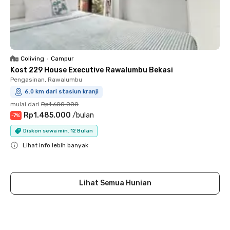
Coliving
•
Campur
Kost 229 House Executive Rawalumbu Bekasi
Pengasinan, Rawalumbu
6.0 km dari stasiun kranji
mulai dari
Rp1.600.000
Rp1.485.000
/
bulan
-
7
%
Diskon sewa min. 12 Bulan
Lihat info lebih banyak
Close
Lihat Semua Hunian