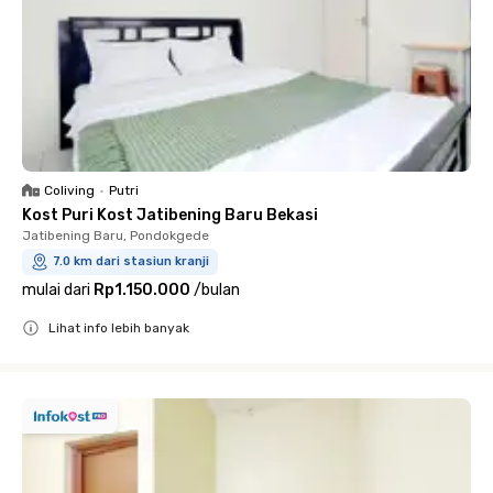
Coliving
•
Putri
Kost Puri Kost Jatibening Baru Bekasi
Jatibening Baru, Pondokgede
7.0 km dari stasiun kranji
mulai dari
Rp1.150.000
/
bulan
Lihat info lebih banyak
Close