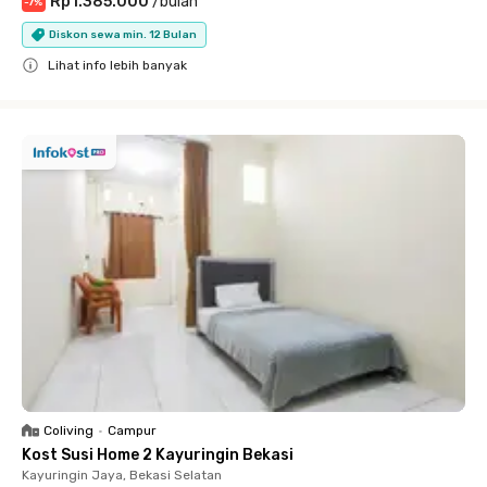
Rp1.385.000
/
bulan
-
7
%
Diskon sewa min. 12 Bulan
Lihat info lebih banyak
Close
Coliving
•
Campur
Kost Susi Home 2 Kayuringin Bekasi
Kayuringin Jaya, Bekasi Selatan