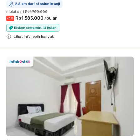
2.6 km dari stasiun kranji
mulai dari
Rp1.700.000
Rp1.585.000
/
bulan
-
6
%
Diskon sewa min. 12 Bulan
Lihat info lebih banyak
Close