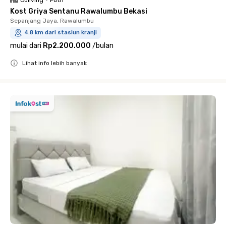
Coliving
•
Putri
Kost Griya Sentanu Rawalumbu Bekasi
Sepanjang Jaya, Rawalumbu
4.8 km dari stasiun kranji
mulai dari
Rp2.200.000
/
bulan
Lihat info lebih banyak
Close