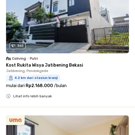
360
Coliving
•
Putri
Kost Rukita Wisya Jatibening Bekasi
Jatibening, Pondokgede
4.2 km dari stasiun kranji
mulai dari
Rp2.168.000
/
bulan
Lihat info lebih banyak
Close