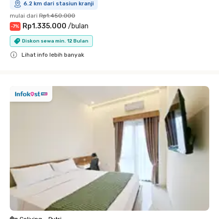
6.2 km dari stasiun kranji
mulai dari
Rp1.450.000
Rp1.335.000
/
bulan
-
7
%
Diskon sewa min. 12 Bulan
Lihat info lebih banyak
Close