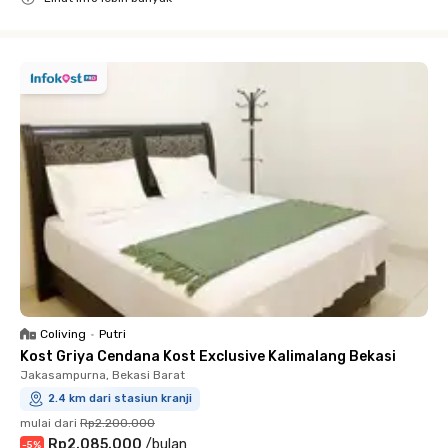
Close
Coliving
•
Putri
Kost Griya Cendana Kost Exclusive Kalimalang Bekasi
Jakasampurna, Bekasi Barat
2.4 km dari stasiun kranji
mulai dari
Rp2.200.000
Rp2.085.000
/
bulan
-
5
%