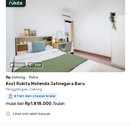
Video
360
Coliving
•
Putra
Kost Rukita Molienda Jatinegara Baru
Penggilingan, Cakung
6.1 km dari stasiun kranji
mulai dari
Rp1.818.000
/
bulan
Lihat info lebih banyak
Close