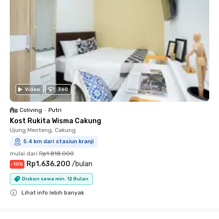
Video
360
Coliving
•
Putri
Kost Rukita Wisma Cakung
Ujung Menteng, Cakung
5.4 km dari stasiun kranji
mulai dari
Rp1.818.000
Rp1.636.200
/
bulan
-
10
%
Diskon sewa min. 12 Bulan
Lihat info lebih banyak
Close