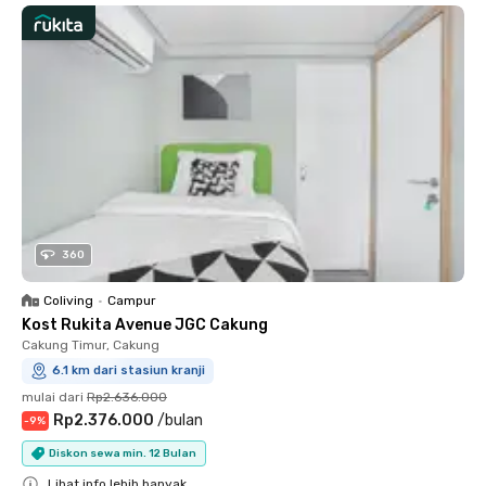
360
Coliving
•
Campur
Kost Rukita Avenue JGC Cakung
Cakung Timur, Cakung
6.1 km dari stasiun kranji
mulai dari
Rp2.636.000
Rp2.376.000
/
bulan
-
9
%
Diskon sewa min. 12 Bulan
Lihat info lebih banyak