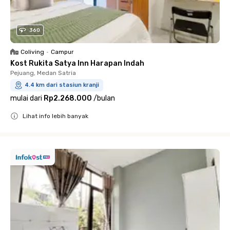
360
Coliving
•
Campur
Kost Rukita Satya Inn Harapan Indah
Pejuang, Medan Satria
4.4 km dari stasiun kranji
mulai dari
Rp2.268.000
/
bulan
Lihat info lebih banyak
Close