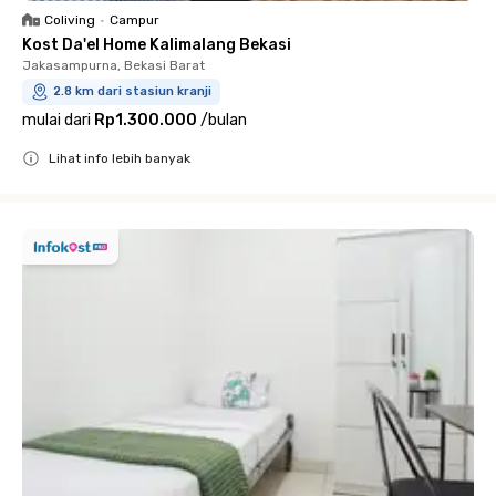
Coliving
•
Campur
Kost Da'el Home Kalimalang Bekasi
Jakasampurna, Bekasi Barat
2.8 km dari stasiun kranji
mulai dari
Rp1.300.000
/
bulan
Lihat info lebih banyak
Close