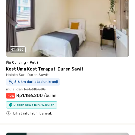
360
Coliving
•
Putri
Kost Uma Kost Teraputi Duren Sawit
Malaka Sari, Duren Sawit
5.6 km dari stasiun kranji
mulai dari
Rp1.318.000
Rp1.186.200
/
bulan
-
10
%
Diskon sewa min. 12 Bulan
Lihat info lebih banyak
Close