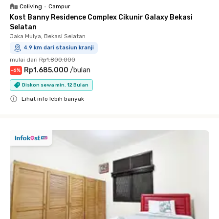
Coliving
•
Campur
Kost Banny Residence Complex Cikunir Galaxy Bekasi
Selatan
Jaka Mulya, Bekasi Selatan
4.9 km dari stasiun kranji
mulai dari
Rp1.800.000
Rp1.685.000
/
bulan
-
6
%
Diskon sewa min. 12 Bulan
Lihat info lebih banyak
Close