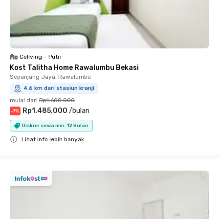
Coliving
•
Putri
Kost Talitha Home Rawalumbu Bekasi
Sepanjang Jaya, Rawalumbu
4.6 km dari stasiun kranji
mulai dari
Rp1.600.000
Rp1.485.000
/
bulan
-
7
%
Diskon sewa min. 12 Bulan
Lihat info lebih banyak
Close