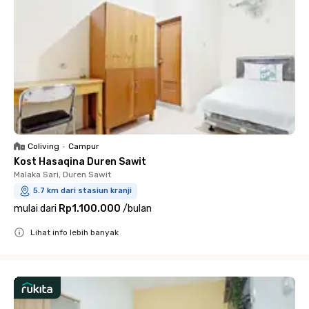
Coliving
•
Campur
Kost Hasaqina Duren Sawit
Malaka Sari, Duren Sawit
5.7 km dari stasiun kranji
mulai dari
Rp1.100.000
/
bulan
Lihat info lebih banyak
Close