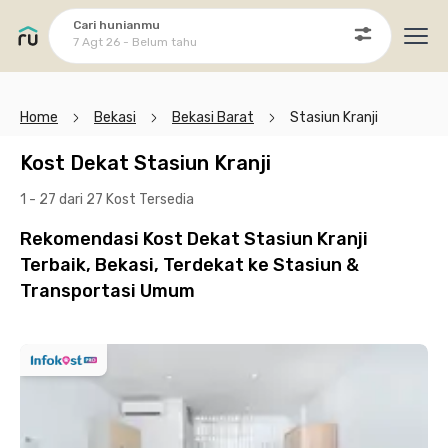
Cari hunianmu
7 Agt 26 - Belum tahu
Ope
Home
Bekasi
Bekasi Barat
Stasiun Kranji
Kost Dekat Stasiun Kranji
1 - 27 dari 27 Kost
Tersedia
Rekomendasi Kost Dekat Stasiun Kranji
Terbaik, Bekasi, Terdekat ke Stasiun &
Transportasi Umum