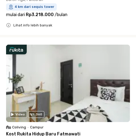
4 km dari sequis tower
mulai dari
Rp3.218.000
/
bulan
Lihat info lebih banyak
Close
Video
360
Coliving
•
Campur
Kost Rukita Hidup Baru Fatmawati