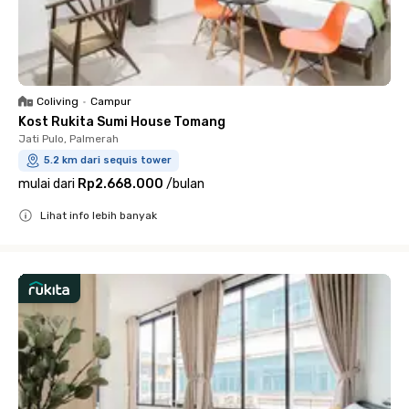
Coliving
•
Campur
Kost Rukita Sumi House Tomang
Jati Pulo, Palmerah
5.2 km dari sequis tower
mulai dari
Rp2.668.000
/
bulan
Lihat info lebih banyak
Close