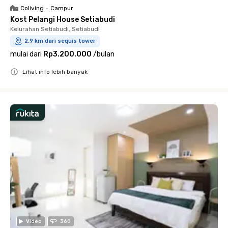
Coliving
•
Campur
Kost Pelangi House Setiabudi
Kelurahan Setiabudi, Setiabudi
2.9 km dari sequis tower
mulai dari
Rp3.200.000
/
bulan
Lihat info lebih banyak
Close
Video
360