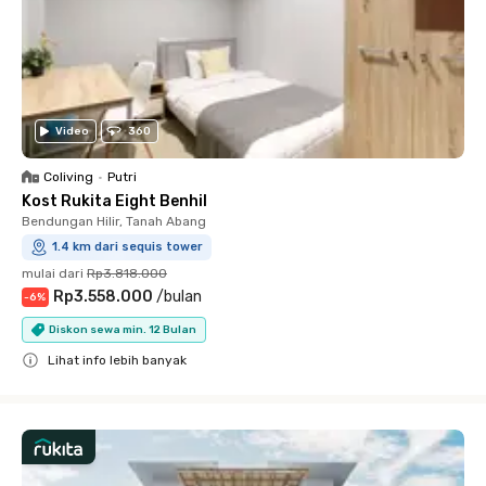
Video
360
Coliving
•
Putri
Kost Rukita Eight Benhil
Bendungan Hilir, Tanah Abang
1.4 km dari sequis tower
mulai dari
Rp3.818.000
Rp3.558.000
/
bulan
-
6
%
Diskon sewa min. 12 Bulan
Lihat info lebih banyak
Close