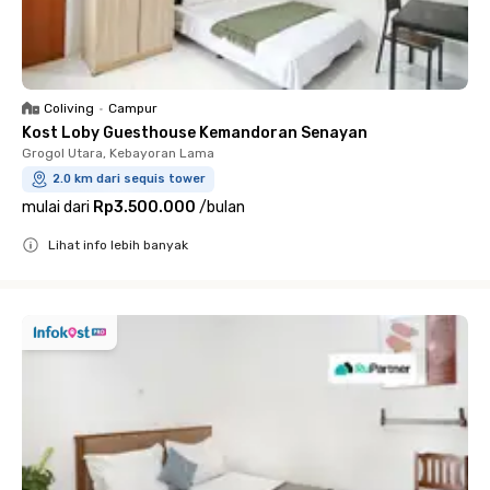
Coliving
•
Campur
Kost Loby Guesthouse Kemandoran Senayan
Grogol Utara, Kebayoran Lama
2.0 km dari sequis tower
mulai dari
Rp3.500.000
/
bulan
Lihat info lebih banyak
Close