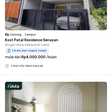
Coliving
•
Campur
Kost Patal Residence Senayan
Grogol Utara, Kebayoran Lama
1.6 km dari sequis tower
mulai dari
Rp4.000.000
/
bulan
Lihat info lebih banyak
Close