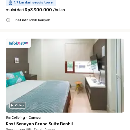
1.7 km dari sequis tower
mulai dari
Rp3.900.000
/
bulan
Lihat info lebih banyak
Close
Video
Coliving
•
Campur
Kost Senayan Grand Suite Benhil
Bendungan Hilir, Tanah Abang