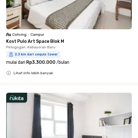
Coliving
•
Campur
Kost Pulo Art Space Blok M
Petogogan, Kebayoran Baru
2.3 km dari sequis tower
mulai dari
Rp3.300.000
/
bulan
Lihat info lebih banyak
Close