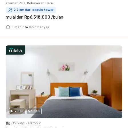
Kramat Pela, Kebayoran Baru
2.7 km dari sequis tower
mulai dari
Rp6.518.000
/
bulan
Lihat info lebih banyak
Close
Video
360
Coliving
•
Campur