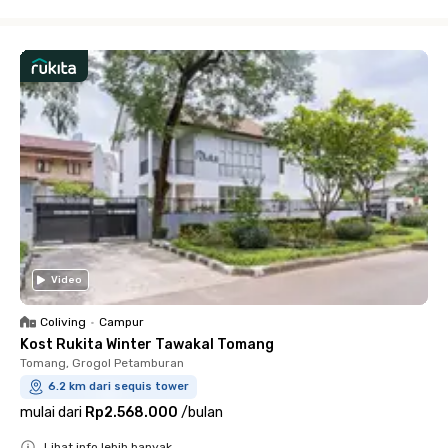
Close
Video
Coliving
•
Campur
Kost Rukita Winter Tawakal Tomang
Tomang, Grogol Petamburan
6.2 km dari sequis tower
mulai dari
Rp2.568.000
/
bulan
Lihat info lebih banyak