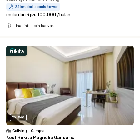
2.1 km dari sequis tower
mulai dari
Rp5.000.000
/
bulan
Lihat info lebih banyak
Close
360
Coliving
•
Campur
Kost Rukita Magnolia Gandaria