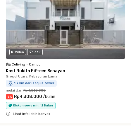
Video
360
Coliving
•
Campur
Kost Rukita Fifteen Senayan
Grogol Utara, Kebayoran Lama
1.7 km dari sequis tower
mulai dari
Rp4.568.000
Rp4.308.000
/
bulan
-
5
%
Diskon sewa min. 12 Bulan
Lihat info lebih banyak
Close