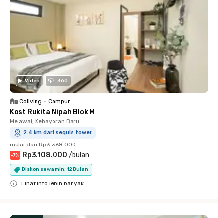
Video
360
Coliving
•
Campur
Kost Rukita Nipah Blok M
Melawai, Kebayoran Baru
2.4 km dari sequis tower
mulai dari
Rp3.368.000
Rp3.108.000
/
bulan
-
7
%
Diskon sewa min. 12 Bulan
Lihat info lebih banyak
Close