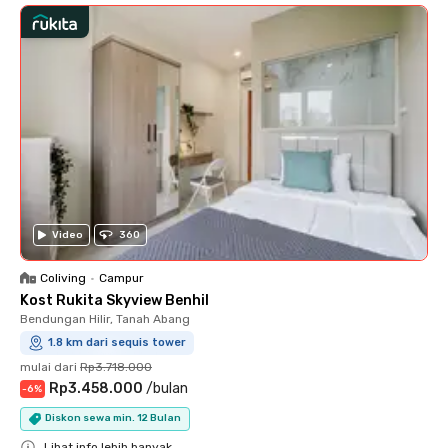
Video
360
Coliving
•
Campur
Kost Rukita Skyview Benhil
Bendungan Hilir, Tanah Abang
1.8 km dari sequis tower
mulai dari
Rp3.718.000
Rp3.458.000
/
bulan
-
6
%
Diskon sewa min. 12 Bulan
Lihat info lebih banyak