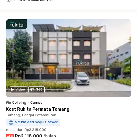
Close
Video
360
Coliving
•
Campur
Kost Rukita Permata Tomang
Tomang, Grogol Petamburan
6.2 km dari sequis tower
mulai dari
Rp2.218.000
Rp2.118.000
/
bulan
-
4
%