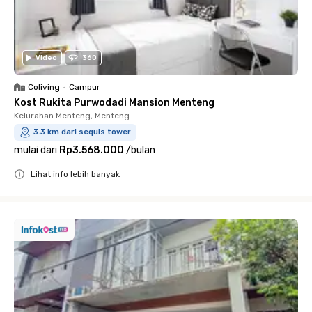
Video
360
Coliving
•
Campur
Kost Rukita Purwodadi Mansion Menteng
Kelurahan Menteng, Menteng
3.3 km dari sequis tower
mulai dari
Rp3.568.000
/
bulan
Lihat info lebih banyak
Close