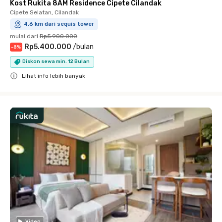
Kost Rukita 8AM Residence Cipete Cilandak
Cipete Selatan, Cilandak
4.6 km dari sequis tower
mulai dari
Rp5.900.000
Rp5.400.000
/
bulan
-
8
%
Diskon sewa min. 12 Bulan
Lihat info lebih banyak
Close
Video