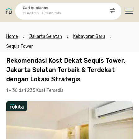
Cari hunianmu
11 Agt 26 - Belum tahu
Ope
Home
Jakarta Selatan
Kebayoran Baru
Sequis Tower
Rekomendasi Kost Dekat Sequis Tower,
Jakarta Selatan Terbaik & Terdekat
dengan Lokasi Strategis
1 - 30 dari 235 Kost
Tersedia