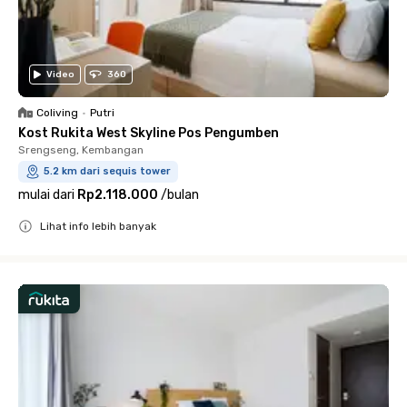
Video
360
Coliving
•
Putri
Kost Rukita West Skyline Pos Pengumben
Srengseng, Kembangan
5.2 km dari sequis tower
mulai dari
Rp2.118.000
/
bulan
Lihat info lebih banyak
Close