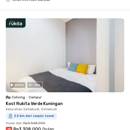
Close
Video
360
Coliving
•
Campur
Kost Rukita Verde Kuningan
Kelurahan Setiabudi, Setiabudi
2.5 km dari sequis tower
mulai dari
Rp3.568.000
Rp3.308.000
/
bulan
-
7
%