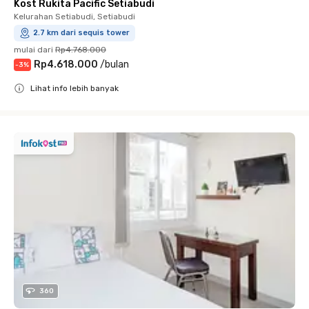
Kost Rukita Pacific Setiabudi
Kelurahan Setiabudi, Setiabudi
2.7 km dari sequis tower
mulai dari
Rp4.768.000
Rp4.618.000
/
bulan
-
3
%
Lihat info lebih banyak
Close
360