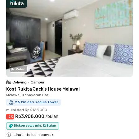
Video
Coliving
•
Campur
Kost Rukita Jack's House Melawai
Melawai, Kebayoran Baru
2.5 km dari sequis tower
mulai dari
Rp4.168.000
Rp3.908.000
/
bulan
-
6
%
Diskon sewa min. 12 Bulan
Lihat info lebih banyak