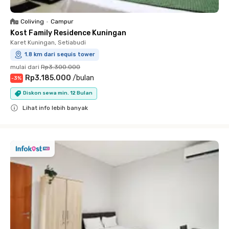
Coliving
•
Campur
Kost Family Residence Kuningan
Karet Kuningan, Setiabudi
1.8 km dari sequis tower
mulai dari
Rp3.300.000
Rp3.185.000
/
bulan
-
3
%
Diskon sewa min. 12 Bulan
Lihat info lebih banyak
Close