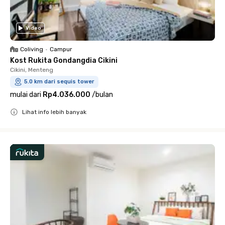
Video
Coliving
•
Campur
Kost Rukita Gondangdia Cikini
Cikini, Menteng
5.0 km dari sequis tower
mulai dari
Rp4.036.000
/
bulan
Lihat info lebih banyak
Close