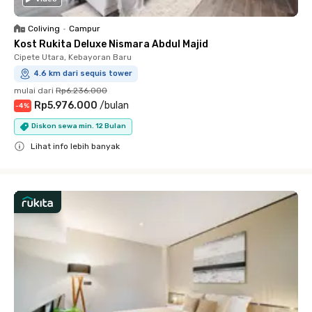
Coliving
•
Campur
Kost Rukita Deluxe Nismara Abdul Majid
Cipete Utara, Kebayoran Baru
4.6 km dari sequis tower
mulai dari
Rp6.236.000
Rp5.976.000
/
bulan
-
4
%
Diskon sewa min. 12 Bulan
Lihat info lebih banyak
Close