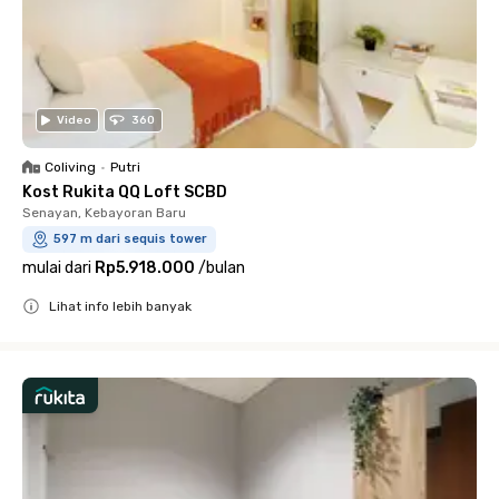
Video
360
Coliving
•
Putri
Kost Rukita QQ Loft SCBD
Senayan, Kebayoran Baru
597 m dari sequis tower
mulai dari
Rp5.918.000
/
bulan
Lihat info lebih banyak
Close