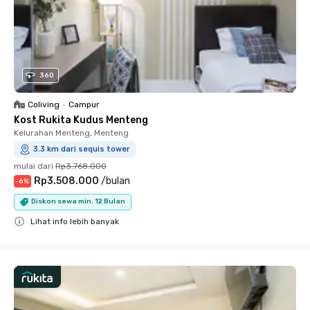
360
Coliving
•
Campur
Kost Rukita Kudus Menteng
Kelurahan Menteng, Menteng
3.3 km dari sequis tower
mulai dari
Rp3.768.000
Rp3.508.000
/
bulan
-
6
%
Diskon sewa min. 12 Bulan
Lihat info lebih banyak
Close