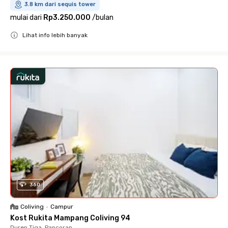
3.8 km dari sequis tower
mulai dari
Rp3.250.000
/
bulan
Lihat info lebih banyak
Close
360
Coliving
•
Campur
Kost Rukita Mampang Coliving 94
Duren Tiga, Pancoran