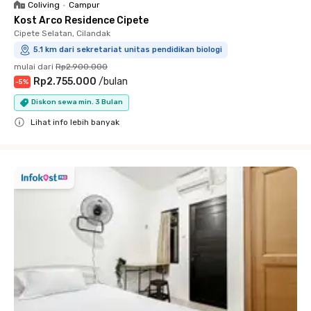
Coliving
•
Campur
Kost Arco Residence Cipete
Cipete Selatan, Cilandak
5.1 km dari sekretariat unitas pendidikan biologi
mulai dari
Rp2.900.000
Rp2.755.000
/
bulan
-
5
%
Diskon sewa min. 3 Bulan
Lihat info lebih banyak
Close