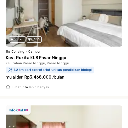
Video
360
Coliving
•
Campur
Kost Rukita KLS Pasar Minggu
Kelurahan Pasar Minggu, Pasar Minggu
1.2 km dari sekretariat unitas pendidikan biologi
mulai dari
Rp3.468.000
/
bulan
Lihat info lebih banyak
Close