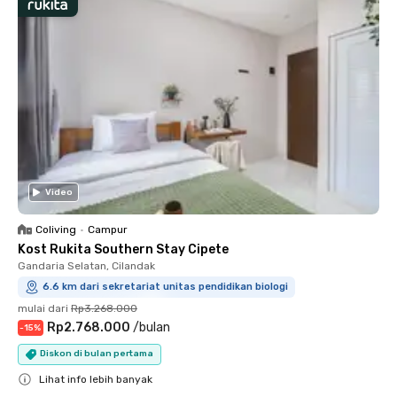
Video
Coliving
•
Campur
Kost Rukita Southern Stay Cipete
Gandaria Selatan, Cilandak
6.6 km dari sekretariat unitas pendidikan biologi
mulai dari
Rp3.268.000
Rp2.768.000
/
bulan
-
15
%
Diskon di bulan pertama
Lihat info lebih banyak