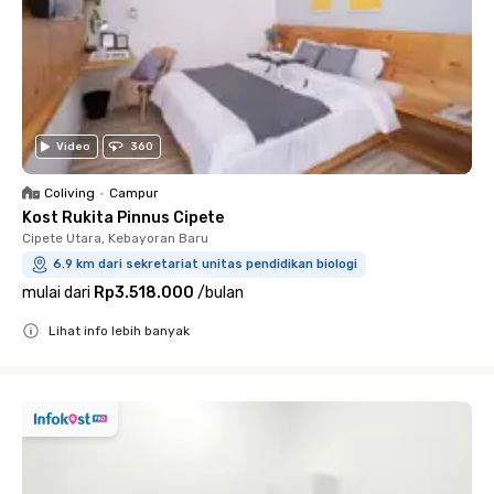
Video
360
Coliving
•
Campur
Kost Rukita Pinnus Cipete
Cipete Utara, Kebayoran Baru
6.9 km dari sekretariat unitas pendidikan biologi
mulai dari
Rp3.518.000
/
bulan
Lihat info lebih banyak
Close