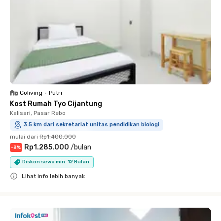
Coliving
•
Putri
Kost Rumah Tyo Cijantung
Kalisari, Pasar Rebo
3.5 km dari sekretariat unitas pendidikan biologi
mulai dari
Rp1.400.000
Rp1.285.000
/
bulan
-
8
%
Diskon sewa min. 12 Bulan
Lihat info lebih banyak
Close