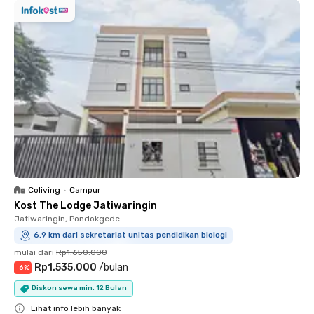
Coliving
•
Campur
Kost The Lodge Jatiwaringin
Jatiwaringin, Pondokgede
6.9 km dari sekretariat unitas pendidikan biologi
mulai dari
Rp1.650.000
Rp1.535.000
/
bulan
-
6
%
Diskon sewa min. 12 Bulan
Lihat info lebih banyak