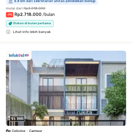
6.8 km dari sekretariat unitas pendidikan biologi
mulai dari
Rp3.018.000
Rp2.718.000
/
bulan
-
9
%
Diskon di bulan pertama
Lihat info lebih banyak
Close
360
Coliving
•
Campur