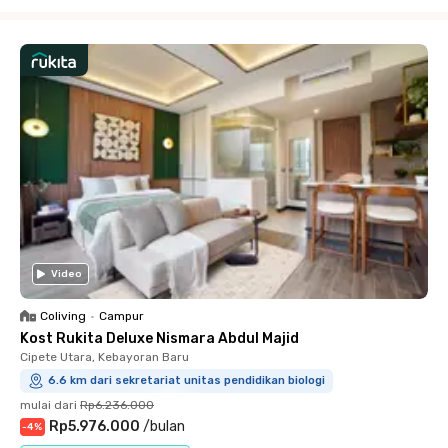
Close
Video
Coliving
•
Campur
Kost Rukita Deluxe Nismara Abdul Majid
Cipete Utara, Kebayoran Baru
6.6 km dari sekretariat unitas pendidikan biologi
mulai dari
Rp6.236.000
Rp5.976.000
/
bulan
-
4
%