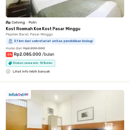
Coliving
•
Putri
Kost Roemah Koe Kost Pasar Minggu
Pejaten Barat, Pasar Minggu
3.1 km dari sekretariat unitas pendidikan biologi
mulai dari
Rp2.200.000
Rp2.085.000
/
bulan
-
5
%
Diskon sewa min. 12 Bulan
Lihat info lebih banyak
Close