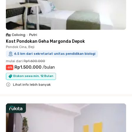
Coliving
•
Putri
Kost Pondokan Geha Margonda Depok
Pondok Cina, Beji
6.5 km dari sekretariat unitas pendidikan biologi
mulai dari
Rp1.600.000
Rp1.500.000
/
bulan
-
6
%
Diskon sewa min. 12 Bulan
Lihat info lebih banyak
Close