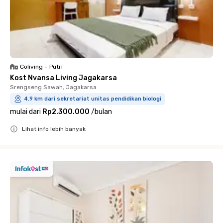
Coliving
•
Putri
Kost Nvansa Living Jagakarsa
Srengseng Sawah, Jagakarsa
4.9 km dari sekretariat unitas pendidikan biologi
mulai dari
Rp2.300.000
/
bulan
Lihat info lebih banyak
Close