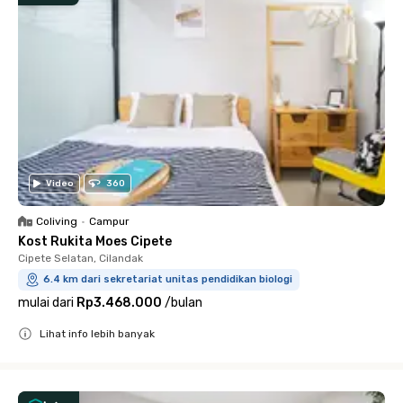
Video
360
Coliving
•
Campur
Kost Rukita Moes Cipete
Cipete Selatan, Cilandak
6.4 km dari sekretariat unitas pendidikan biologi
mulai dari
Rp3.468.000
/
bulan
Lihat info lebih banyak
Close