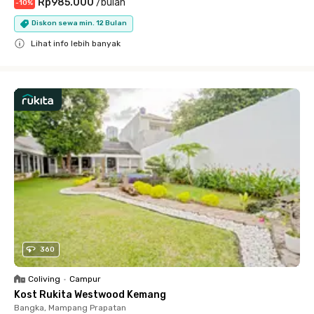
Rp985.000
/
bulan
-
10
%
Diskon sewa min. 12 Bulan
Lihat info lebih banyak
Close
360
Coliving
•
Campur
Kost Rukita Westwood Kemang
Bangka, Mampang Prapatan