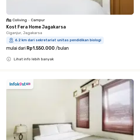
Coliving
•
Campur
Kost Fera Home Jagakarsa
Ciganjur, Jagakarsa
6.2 km dari sekretariat unitas pendidikan biologi
mulai dari
Rp1.550.000
/
bulan
Lihat info lebih banyak
Close