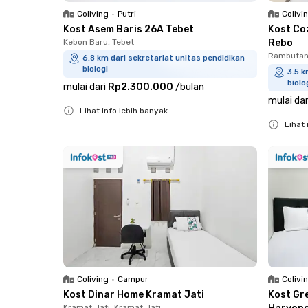
Coliving
•
Putri
Colivi
Kost Asem Baris 26A Tebet
Kost Co
Kebon Baru, Tebet
Rebo
Rambutan,
6.8 km dari sekretariat unitas pendidikan
biologi
3.5 k
biolo
mulai dari
Rp2.300.000
/
bulan
mulai dar
Lihat info lebih banyak
Lihat 
Close
Close
Coliving
•
Campur
Colivi
Kost Dinar Home Kramat Jati
Kost Gr
Kramat Jati, Kramat Jati