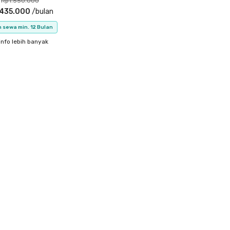
Rp1.550.000
.435.000
/
bulan
 sewa min. 12 Bulan
info lebih banyak