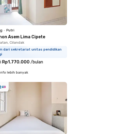
ng
•
Putri
non Asem Lima Cipete
atan, Cilandak
m dari sekretariat unitas pendidikan
gi
i
Rp1.770.000
/
bulan
info lebih banyak