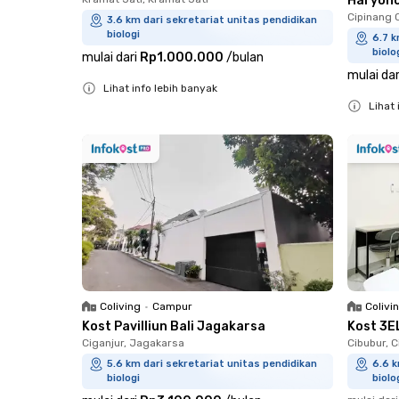
Haryon
Cipinang 
3.6 km dari sekretariat unitas pendidikan
biologi
6.7 k
biolo
mulai dari
Rp1.000.000
/
bulan
mulai dar
Lihat info lebih banyak
Lihat 
Close
Close
Coliving
•
Campur
Colivi
Kost Pavilliun Bali Jagakarsa
Kost 3E
Ciganjur, Jagakarsa
Cibubur, 
5.6 km dari sekretariat unitas pendidikan
6.6 k
biologi
biolo