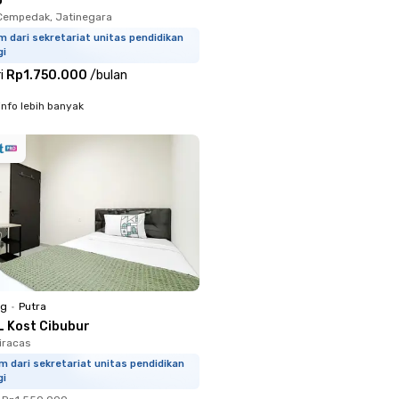
o
Cempedak, Jatinegara
m dari sekretariat unitas pendidikan
gi
i
Rp1.750.000
/
bulan
info lebih banyak
ng
•
Putra
L Kost Cibubur
Ciracas
m dari sekretariat unitas pendidikan
gi