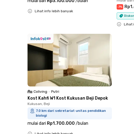
mulai dari
Rp3.100.000
/
bulan
mulai dari
Rp1
-
7
%
Lihat info lebih banyak
Diskon
Close
Lihat 
Close
Coliving
•
Putri
Kost Kahfi W1 Kost Kukusan Beji Depok
Kukusan, Beji
7.0 km dari sekretariat unitas pendidikan
biologi
mulai dari
Rp1.700.000
/
bulan
Lihat info lebih banyak