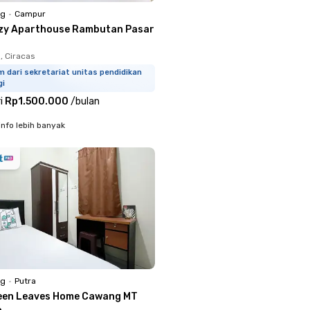
ng
•
Campur
zy Aparthouse Rambutan Pasar
 Ciracas
m dari sekretariat unitas pendidikan
gi
i
Rp1.500.000
/
bulan
info lebih banyak
ng
•
Putra
een Leaves Home Cawang MT