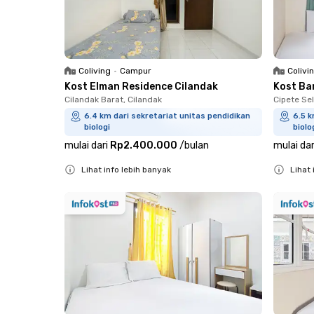
Coliving
•
Campur
Colivi
Kost Elman Residence Cilandak
Kost Ba
Cilandak Barat, Cilandak
Cipete Sel
6.4 km dari sekretariat unitas pendidikan
6.5 k
biologi
biolo
mulai dari
Rp2.400.000
/
bulan
mulai dar
Lihat info lebih banyak
Lihat 
Close
Close