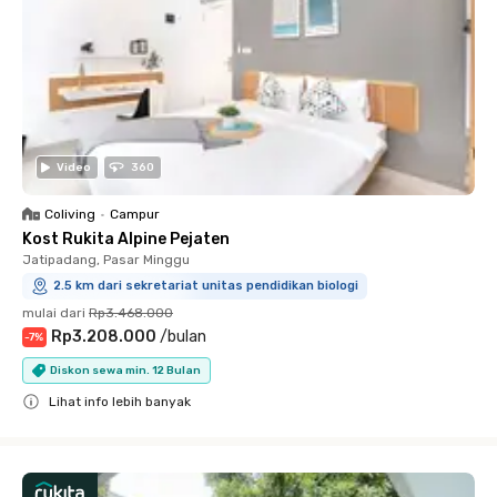
Video
360
Coliving
•
Campur
Kost Rukita Alpine Pejaten
Jatipadang, Pasar Minggu
2.5 km dari sekretariat unitas pendidikan biologi
mulai dari
Rp3.468.000
Rp3.208.000
/
bulan
-
7
%
Diskon sewa min. 12 Bulan
Lihat info lebih banyak
Close