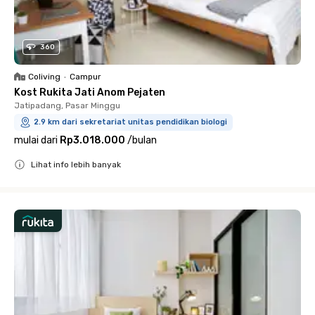
360
Coliving
•
Campur
Kost Rukita Jati Anom Pejaten
Jatipadang, Pasar Minggu
2.9 km dari sekretariat unitas pendidikan biologi
mulai dari
Rp3.018.000
/
bulan
Lihat info lebih banyak
Close