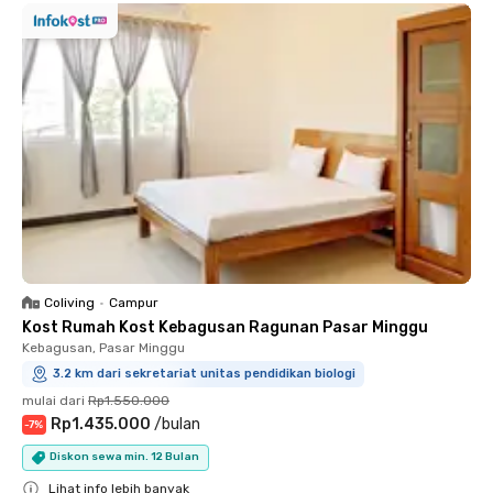
Coliving
•
Campur
Kost Rumah Kost Kebagusan Ragunan Pasar Minggu
Kebagusan, Pasar Minggu
3.2 km dari sekretariat unitas pendidikan biologi
mulai dari
Rp1.550.000
Rp1.435.000
/
bulan
-
7
%
Diskon sewa min. 12 Bulan
Lihat info lebih banyak