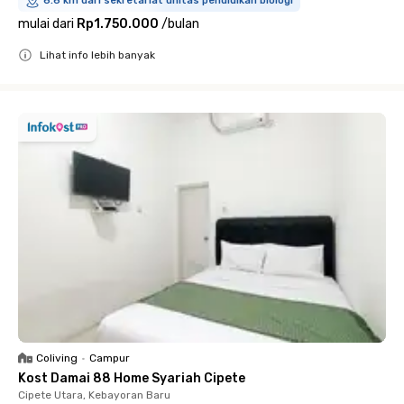
6.6 km dari sekretariat unitas pendidikan biologi
mulai dari
Rp1.750.000
/
bulan
Lihat info lebih banyak
Close
Coliving
•
Campur
Kost Damai 88 Home Syariah Cipete
Cipete Utara, Kebayoran Baru