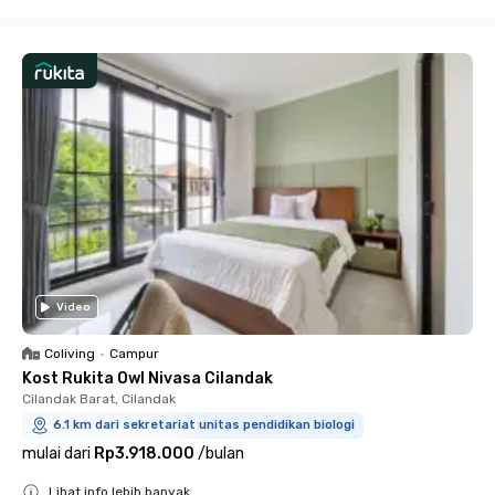
Close
Video
Coliving
•
Campur
Kost Rukita Owl Nivasa Cilandak
Cilandak Barat, Cilandak
6.1 km dari sekretariat unitas pendidikan biologi
mulai dari
Rp3.918.000
/
bulan
Lihat info lebih banyak