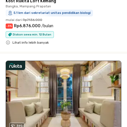
Kost Rukita Loft Kemang
Bangka, Mampang Prapatan
5.1 km dari sekretariat unitas pendidikan biologi
mulai dari
Rp7.136.000
Rp6.876.000
/
bulan
-
3
%
Diskon sewa min. 12 Bulan
Lihat info lebih banyak
Close
360