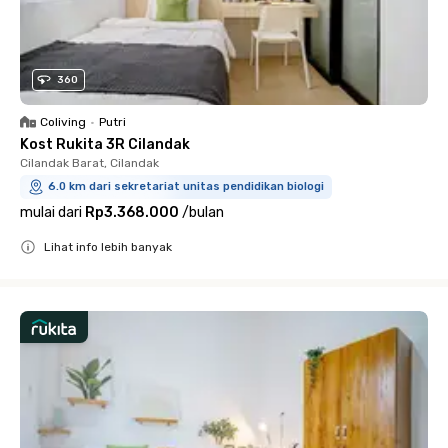
360
Coliving
•
Putri
Kost Rukita 3R Cilandak
Cilandak Barat, Cilandak
6.0 km dari sekretariat unitas pendidikan biologi
mulai dari
Rp3.368.000
/
bulan
Lihat info lebih banyak
Close