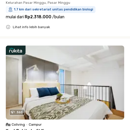
Kelurahan Pasar Minggu, Pasar Minggu
1.7 km dari sekretariat unitas pendidikan biologi
mulai dari
Rp2.318.000
/
bulan
Lihat info lebih banyak
Close
360
Coliving
•
Campur