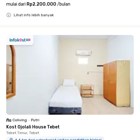
mulai dari
Rp2.200.000
/
bulan
Lihat info lebih banyak
Close
Coliving
•
Putri
Kost Ojolali House Tebet
Tebet Timur, Tebet