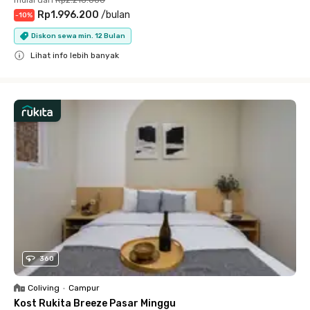
mulai dari
Rp2.218.000
Rp1.996.200
/
bulan
-
10
%
Diskon sewa min. 12 Bulan
Lihat info lebih banyak
Close
360
Coliving
•
Campur
Kost Rukita Breeze Pasar Minggu