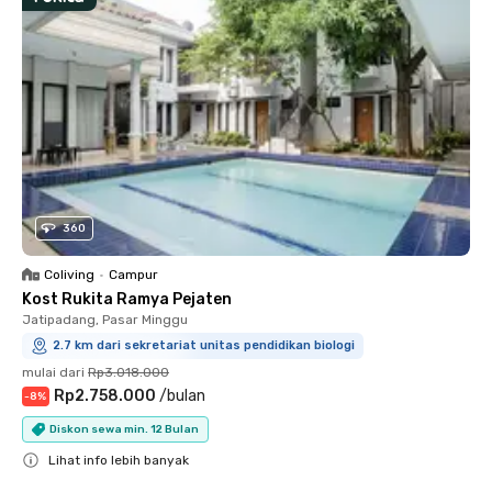
360
Coliving
•
Campur
Kost Rukita Ramya Pejaten
Jatipadang, Pasar Minggu
2.7 km dari sekretariat unitas pendidikan biologi
mulai dari
Rp3.018.000
Rp2.758.000
/
bulan
-
8
%
Diskon sewa min. 12 Bulan
Lihat info lebih banyak
Close