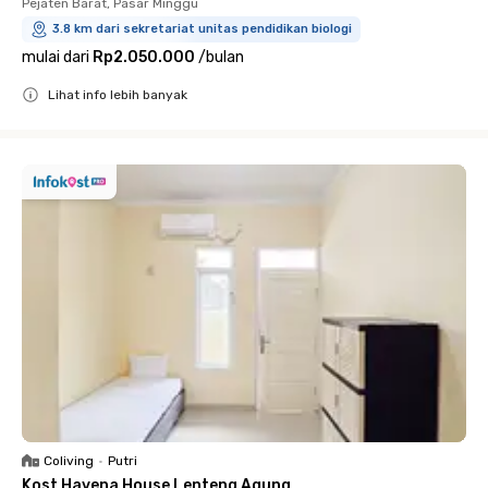
Pejaten Barat, Pasar Minggu
3.8 km dari sekretariat unitas pendidikan biologi
mulai dari
Rp2.050.000
/
bulan
Lihat info lebih banyak
Close
Coliving
•
Putri
Kost Havena House Lenteng Agung