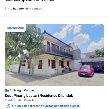
mulai dari
Rp1.500.000
/
bulan
Lihat info lebih banyak
Close
Coliving
•
Campur
Kost Pinang Lestari Residence Cilandak
Pondok Labu, Cilandak
6.2 km dari sekretariat unitas pendidikan biologi