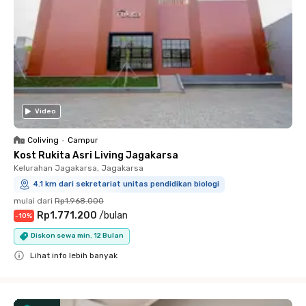
Video
Coliving
•
Campur
Kost Rukita Asri Living Jagakarsa
Kelurahan Jagakarsa, Jagakarsa
4.1 km dari sekretariat unitas pendidikan biologi
mulai dari
Rp1.968.000
Rp1.771.200
/
bulan
-
10
%
Diskon sewa min. 12 Bulan
Lihat info lebih banyak
Close