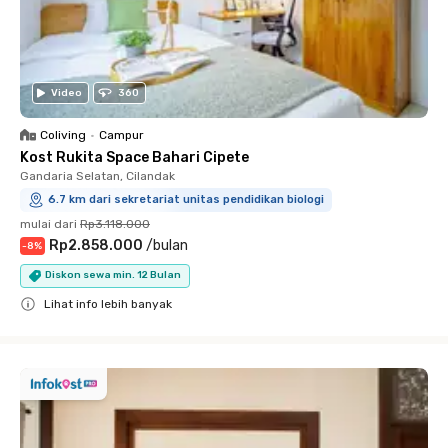
Video
360
Coliving
•
Campur
Kost Rukita Space Bahari Cipete
Gandaria Selatan, Cilandak
6.7 km dari sekretariat unitas pendidikan biologi
mulai dari
Rp3.118.000
Rp2.858.000
/
bulan
-
8
%
Diskon sewa min. 12 Bulan
Lihat info lebih banyak
Close