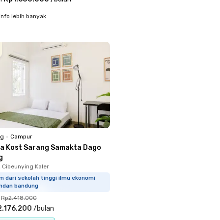
info lebih banyak
ng
•
Campur
a Kost Sarang Samakta Dago
g
 Cibeunying Kaler
m dari sekolah tinggi ilmu ekonomi
ndan bandung
Rp2.418.000
2.176.200
/
bulan