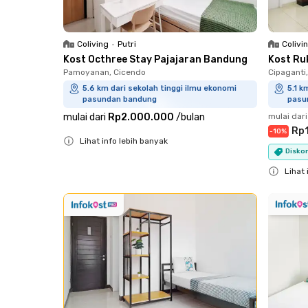
Coliving
•
Putri
Colivi
Kost Octhree Stay Pajajaran Bandung
Kost Ru
Pamoyanan, Cicendo
Cipaganti
5.6 km dari sekolah tinggi ilmu ekonomi
5.1 k
pasundan bandung
pasu
mulai dari
Rp2.000.000
/
bulan
mulai dari
Rp
-
10
%
Lihat info lebih banyak
Diskon
Close
Lihat 
Close