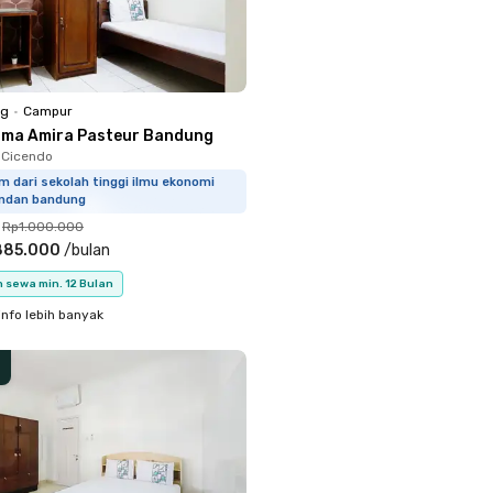
ng
•
Campur
sma Amira Pasteur Bandung
, Cicendo
m dari sekolah tinggi ilmu ekonomi
ndan bandung
Rp1.000.000
885.000
/
bulan
 sewa min. 12 Bulan
info lebih banyak