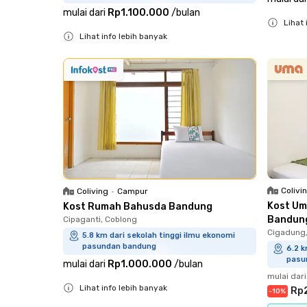
mulai dari
Rp1.100.000
/
bulan
Lihat 
Lihat info lebih banyak
Close
Close
Colivi
Coliving
•
Campur
Kost Um
Kost Rumah Bahusda Bandung
Bandun
Cipaganti, Coblong
Cigadung,
5.8 km dari sekolah tinggi ilmu ekonomi
pasundan bandung
6.2 k
pasu
mulai dari
Rp1.000.000
/
bulan
mulai dari
Lihat info lebih banyak
Rp
-
10
%
Close