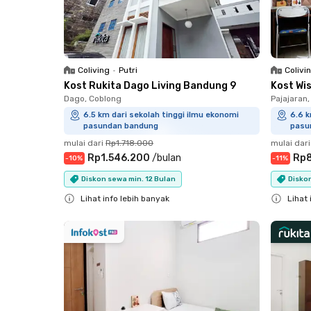
Coliving
•
Putri
Colivi
Kost Rukita Dago Living Bandung 9
Kost Wi
Dago, Coblong
Pajajaran
6.5 km dari sekolah tinggi ilmu ekonomi
6.6 k
pasundan bandung
pasu
mulai dari
Rp1.718.000
mulai dari
Rp1.546.200
/
bulan
Rp
-
10
%
-
11
%
Diskon sewa min. 12 Bulan
Diskon
Lihat info lebih banyak
Lihat 
Close
Close