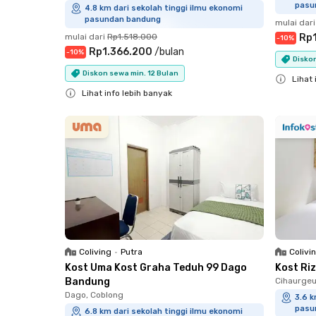
pasu
4.8 km dari sekolah tinggi ilmu ekonomi
pasundan bandung
mulai dari
mulai dari
Rp1.518.000
Rp
-
10
%
Rp1.366.200
/
bulan
-
10
%
Diskon
Diskon sewa min. 12 Bulan
Lihat 
Lihat info lebih banyak
Close
Close
Coliving
•
Putra
Colivi
Kost Uma Kost Graha Teduh 99 Dago
Kost Ri
Bandung
Cihaurgeul
Dago, Coblong
3.6 k
pasu
6.8 km dari sekolah tinggi ilmu ekonomi