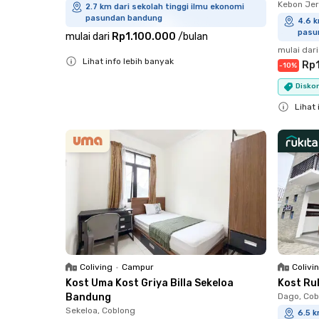
Kebon Jer
2.7 km dari sekolah tinggi ilmu ekonomi
pasundan bandung
4.6 k
pasu
mulai dari
Rp1.100.000
/
bulan
mulai dari
Lihat info lebih banyak
Rp1
-
10
%
Close
Diskon
Lihat 
Close
Coliving
•
Campur
Colivi
Kost Uma Kost Griya Billa Sekeloa
Kost Ru
Bandung
Dago, Cob
Sekeloa, Coblong
6.5 k