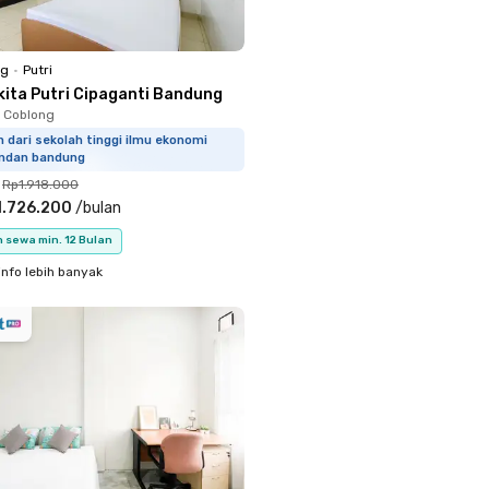
ng
•
Putri
kita Putri Cipaganti Bandung
, Coblong
m dari sekolah tinggi ilmu ekonomi
ndan bandung
Rp1.918.000
1.726.200
/
bulan
 sewa min. 12 Bulan
info lebih banyak