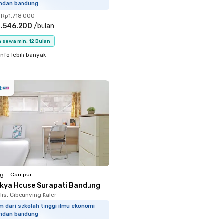
ndan bandung
Rp1.718.000
1.546.200
/
bulan
 sewa min. 12 Bulan
info lebih banyak
ng
•
Campur
zkya House Surapati Bandung
is, Cibeunying Kaler
m dari sekolah tinggi ilmu ekonomi
ndan bandung