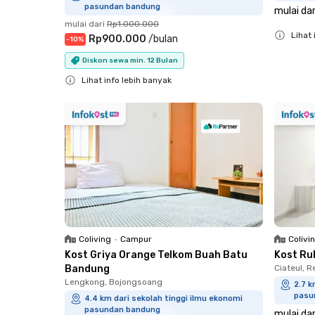
pasundan bandung
mulai dar
mulai dari
Rp1.000.000
Lihat 
Rp900.000
/
bulan
-
10
%
Close
Diskon sewa min. 12 Bulan
Lihat info lebih banyak
Close
Coliving
•
Campur
Colivi
Kost Griya Orange Telkom Buah Batu
Kost Ru
Bandung
Ciateul, R
Lengkong, Bojongsoang
2.7 k
pasu
4.4 km dari sekolah tinggi ilmu ekonomi
pasundan bandung
mulai dar