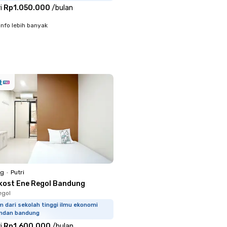
i
Rp1.050.000
/
bulan
info lebih banyak
ng
•
Putri
kost Ene Regol Bandung
egol
m dari sekolah tinggi ilmu ekonomi
ndan bandung
i
Rp1.600.000
/
bulan