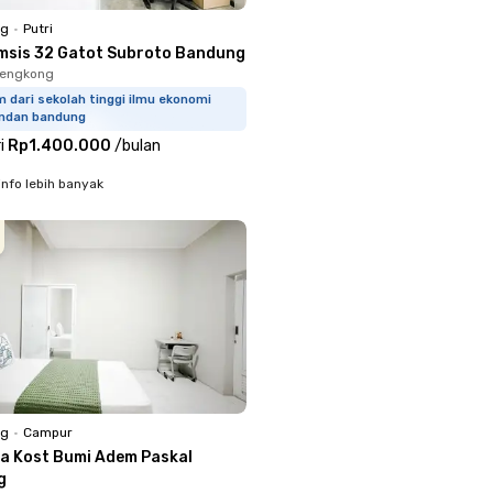
ng
•
Putri
msis 32 Gatot Subroto Bandung
Lengkong
m dari sekolah tinggi ilmu ekonomi
ndan bandung
i
Rp1.400.000
/
bulan
info lebih banyak
ng
•
Campur
a Kost Bumi Adem Paskal
g