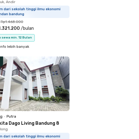
uk, Andir
m dari sekolah tinggi ilmu ekonomi
ndan bandung
Rp1.468.000
.321.200
/
bulan
 sewa min. 12 Bulan
info lebih banyak
ng
•
Putra
kita Dago Living Bandung 8
long
m dari sekolah tinggi ilmu ekonomi