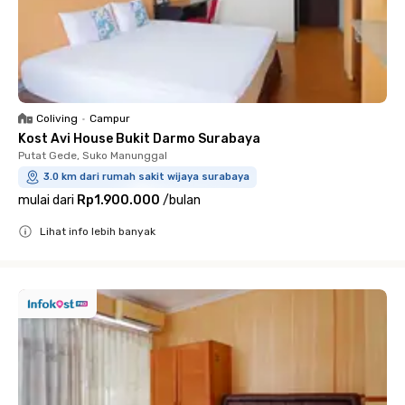
Coliving
•
Campur
Kost Avi House Bukit Darmo Surabaya
Putat Gede, Suko Manunggal
3.0 km dari rumah sakit wijaya surabaya
mulai dari
Rp1.900.000
/
bulan
Lihat info lebih banyak
Close