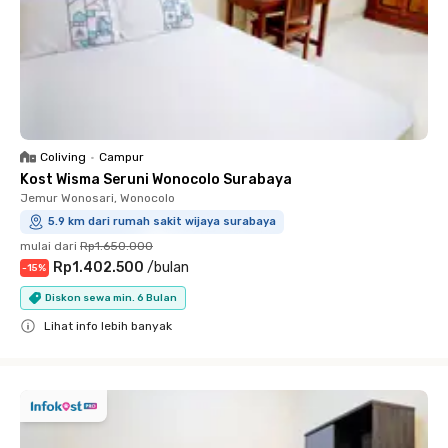
Coliving
•
Campur
Kost Wisma Seruni Wonocolo Surabaya
Jemur Wonosari, Wonocolo
5.9 km dari rumah sakit wijaya surabaya
mulai dari
Rp1.650.000
Rp1.402.500
/
bulan
-
15
%
Diskon sewa min. 6 Bulan
Lihat info lebih banyak
Close