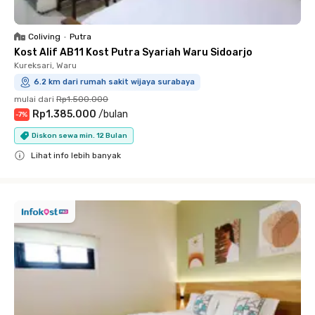
Coliving
•
Putra
Kost Alif AB11 Kost Putra Syariah Waru Sidoarjo
Kureksari, Waru
6.2 km dari rumah sakit wijaya surabaya
mulai dari
Rp1.500.000
Rp1.385.000
/
bulan
-
7
%
Diskon sewa min. 12 Bulan
Lihat info lebih banyak
Close