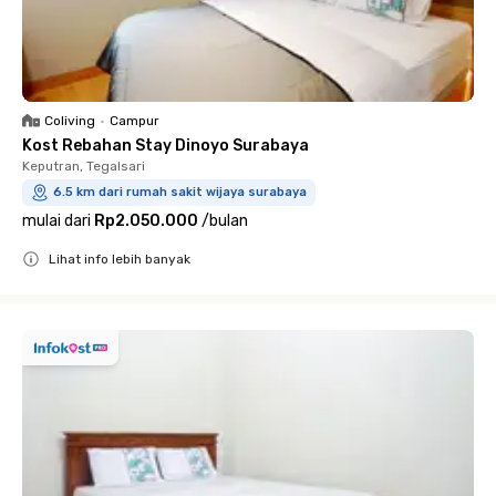
Coliving
•
Campur
Kost Rebahan Stay Dinoyo Surabaya
Keputran, Tegalsari
6.5 km dari rumah sakit wijaya surabaya
mulai dari
Rp2.050.000
/
bulan
Lihat info lebih banyak
Close