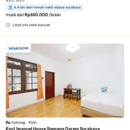
Waru, Waru
6.4 km dari rumah sakit wijaya surabaya
mulai dari
Rp650.000
/
bulan
Lihat info lebih banyak
Close
Coliving
•
Putri
Kost Imanuel House Simpang Darmo Surabaya