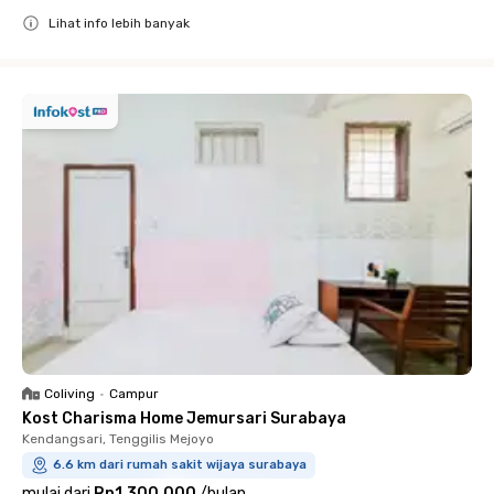
Lihat info lebih banyak
Close
Coliving
•
Campur
Kost Charisma Home Jemursari Surabaya
Kendangsari, Tenggilis Mejoyo
6.6 km dari rumah sakit wijaya surabaya
mulai dari
Rp1.300.000
/
bulan