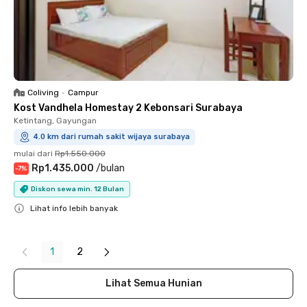
Coliving
•
Campur
Kost Vandhela Homestay 2 Kebonsari Surabaya
Ketintang, Gayungan
4.0 km dari rumah sakit wijaya surabaya
mulai dari
Rp1.550.000
Rp1.435.000
/
bulan
-
7
%
Diskon sewa min. 12 Bulan
Lihat info lebih banyak
Close
1
2
Lihat Semua Hunian