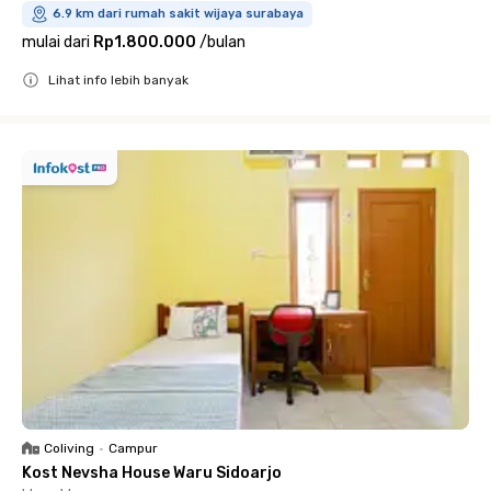
6.9 km dari rumah sakit wijaya surabaya
mulai dari
Rp1.800.000
/
bulan
Lihat info lebih banyak
Close
Coliving
•
Campur
Kost Nevsha House Waru Sidoarjo