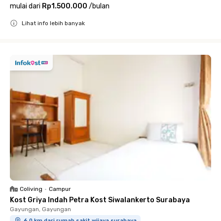
mulai dari
Rp1.500.000
/
bulan
Lihat info lebih banyak
Close
Coliving
•
Campur
Kost Griya Indah Petra Kost Siwalankerto Surabaya
Gayungan, Gayungan
6.0 km dari rumah sakit wijaya surabaya