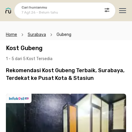
Cari hunianmu
7 Agt 26 - Belum tahu
Ope
Home
Surabaya
Gubeng
Kost Gubeng
1 - 5 dari 5 Kost
Tersedia
Rekomendasi Kost Gubeng Terbaik, Surabaya,
Terdekat ke Pusat Kota & Stasiun