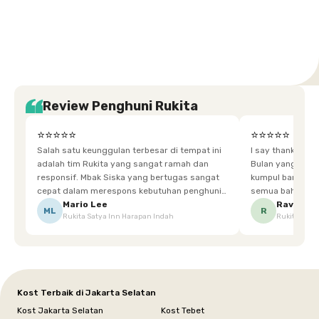
Tangerang
Bali
Yogyakarta
Jakarta
Jakarta
Jawa
Jakarta
Jawa
Sumatera
Selatan
Banten
Selatan
Barat
Barat
Bali
Yogyakarta
Tengah
Utara
Review Penghuni Rukita
⭐⭐⭐⭐⭐
⭐⭐⭐⭐⭐
Salah satu keunggulan terbesar di tempat ini
I say thankyou s
adalah tim Rukita yang sangat ramah dan
Bulan yang super happy! banyak tem
responsif. Mbak Siska yang bertugas sangat
kumpul bareng mak
cepat dalam merespons kebutuhan penghuni.
semua bahagia ad
Ketika saya meminta keset karena sempat
mgkn saran dari air aja & kebersihan lebih di
Mario Lee
Ravena
ML
R
Rukita Satya Inn Harapan Indah
Rukita Dimi
terpeleset, permintaan tersebut langsung
tingkatka
dipenuhi dengan cepat. Terima kasih Mbak
Siska.
Kost Terbaik di Jakarta Selatan
Kost Jakarta Selatan
Kost Tebet