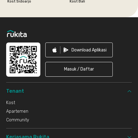
Kost Sidoarjo
Kost Bali
Footer
Download Aplikasi
Masuk / Daftar
Tenant
Kost
Apartemen
Community
Kerjasama Rukita