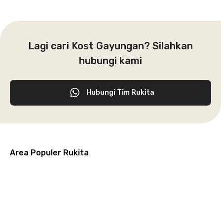
Lagi cari Kost Gayungan? Silahkan
hubungi kami
Hubungi Tim Rukita
Area Populer Rukita
Grogol
Kebon
Kuningan
Petamburan
Menteng
Jeruk
Bandung
Surabaya
Malang
Solo
Karawaci
Jakarta
Jakarta
Jakarta
Jakarta
Jawa
Jawa
Jawa
Jawa