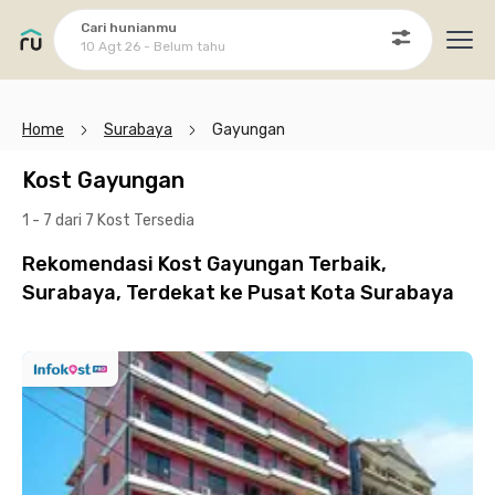
Cari hunianmu
10 Agt 26 - Belum tahu
Ope
Home
Surabaya
Gayungan
Kost Gayungan
1 - 7 dari 7 Kost
Tersedia
Rekomendasi Kost Gayungan Terbaik,
Surabaya, Terdekat ke Pusat Kota Surabaya