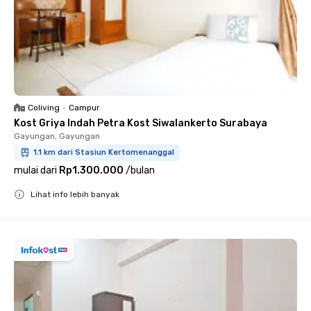
Coliving
•
Campur
Kost Griya Indah Petra Kost Siwalankerto Surabaya
Gayungan, Gayungan
1.1 km dari Stasiun Kertomenanggal
mulai dari
Rp1.300.000
/
bulan
Lihat info lebih banyak
Close