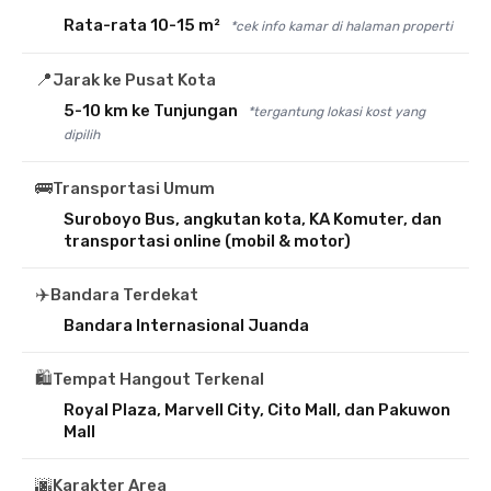
Rata-rata 10-15 m²
*cek info kamar di halaman properti
📍
Jarak ke Pusat Kota
5-10 km ke Tunjungan
*tergantung lokasi kost yang
dipilih
🚌
Transportasi Umum
Suroboyo Bus, angkutan kota, KA Komuter, dan
transportasi online (mobil & motor)
✈️
Bandara Terdekat
Bandara Internasional Juanda
🛍️
Tempat Hangout Terkenal
Royal Plaza, Marvell City, Cito Mall, dan Pakuwon
Mall
🌆
Karakter Area