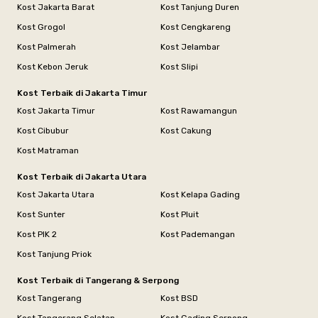
Kost Jakarta Barat
Kost Tanjung Duren
Kost Grogol
Kost Cengkareng
Kost Palmerah
Kost Jelambar
Kost Kebon Jeruk
Kost Slipi
Kost Terbaik di Jakarta Timur
Kost Jakarta Timur
Kost Rawamangun
Kost Cibubur
Kost Cakung
Kost Matraman
Kost Terbaik di Jakarta Utara
Kost Jakarta Utara
Kost Kelapa Gading
Kost Sunter
Kost Pluit
Kost PIK 2
Kost Pademangan
Kost Tanjung Priok
Kost Terbaik di Tangerang & Serpong
Kost Tangerang
Kost BSD