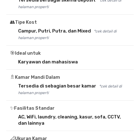
Tersedia berbagai skema deposit
*cek detail di
halaman properti
👥
Tipe Kost
Campur, Putri, Putra, dan Mixed
*cek detail di
halaman properti
🎯
Ideal untuk
Karyawan dan mahasiswa
🚿
Kamar Mandi Dalam
Tersedia di sebagian besar kamar
*cek detail di
halaman properti
✨
Fasilitas Standar
AC, WiFi, laundry, cleaning, kasur, sofa, CCTV,
dan lainnya
📐
Ukuran Kamar