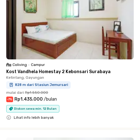
Coliving
•
Campur
Kost Vandhela Homestay 2 Kebonsari Surabaya
Ketintang, Gayungan
828 m dari Stasiun Jemursari
mulai dari
Rp1.550.000
Rp1.435.000
/
bulan
-
7
%
Diskon sewa min. 12 Bulan
Lihat info lebih banyak
Close