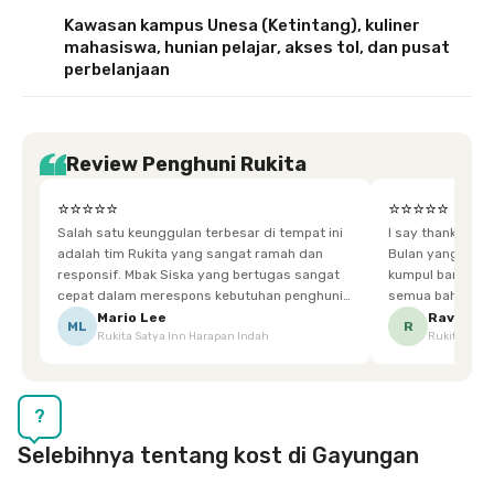
Kawasan kampus Unesa (Ketintang), kuliner
mahasiswa, hunian pelajar, akses tol, dan pusat
perbelanjaan
Review Penghuni Rukita
⭐⭐⭐⭐⭐
⭐⭐⭐⭐⭐
Salah satu keunggulan terbesar di tempat ini
I say thankyou s
adalah tim Rukita yang sangat ramah dan
Bulan yang super happy! banyak tem
responsif. Mbak Siska yang bertugas sangat
kumpul bareng mak
cepat dalam merespons kebutuhan penghuni.
semua bahagia ad
Ketika saya meminta keset karena sempat
mgkn saran dari air aja & kebersihan lebih di
Mario Lee
Ravena
ML
R
Rukita Satya Inn Harapan Indah
Rukita Dimi
terpeleset, permintaan tersebut langsung
tingkatka
dipenuhi dengan cepat. Terima kasih Mbak
Siska.
?
Selebihnya tentang kost di Gayungan