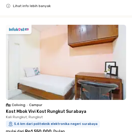
Lihat info lebih banyak
Close
Coliving
•
Campur
Kost Mbok Vivi Kost Rungkut Surabaya
Kali Rungkut, Rungkut
5.6 km dari politeknik elektronika negeri surabaya
mulai dari
Rp1.550.000
/
bulan