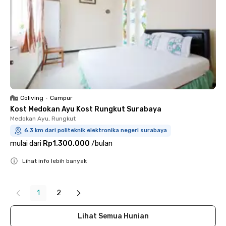
Coliving
•
Campur
Kost Medokan Ayu Kost Rungkut Surabaya
Medokan Ayu, Rungkut
6.3 km dari politeknik elektronika negeri surabaya
mulai dari
Rp1.300.000
/
bulan
Lihat info lebih banyak
Close
1
2
Lihat Semua Hunian