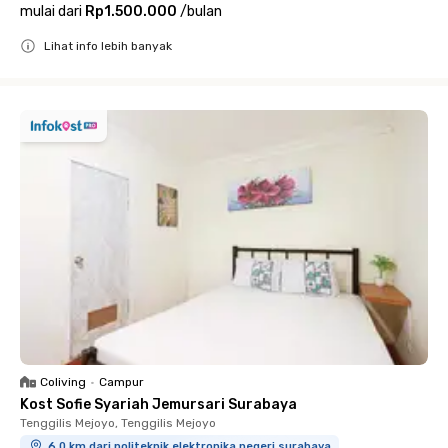
mulai dari
Rp1.500.000
/
bulan
Lihat info lebih banyak
Close
Coliving
•
Campur
Kost Sofie Syariah Jemursari Surabaya
Tenggilis Mejoyo, Tenggilis Mejoyo
6.0 km dari politeknik elektronika negeri surabaya