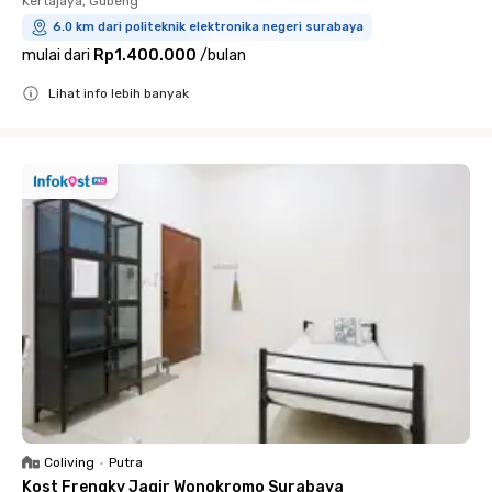
Kertajaya, Gubeng
6.0 km dari politeknik elektronika negeri surabaya
mulai dari
Rp1.400.000
/
bulan
Lihat info lebih banyak
Close
Coliving
•
Putra
Kost Frengky Jagir Wonokromo Surabaya