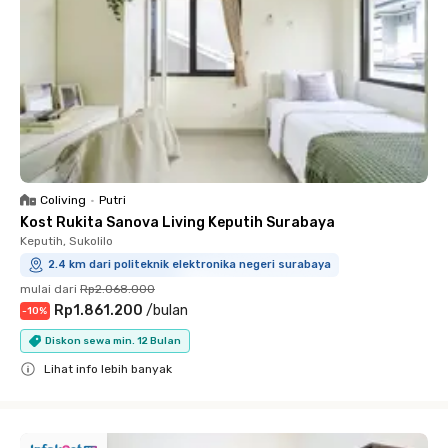
Coliving
•
Putri
Kost Rukita Sanova Living Keputih Surabaya
Keputih, Sukolilo
2.4 km dari politeknik elektronika negeri surabaya
mulai dari
Rp2.068.000
Rp1.861.200
/
bulan
-
10
%
Diskon sewa min. 12 Bulan
Lihat info lebih banyak
Close