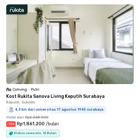
Coliving
•
Putri
Kost Rukita Sanova Living Keputih Surabaya
Keputih, Sukolilo
4.3 km dari universitas 17 agustus 1945 surabaya
mulai dari
Rp2.068.000
Rp1.861.200
/
bulan
-
10
%
Diskon sewa min. 12 Bulan