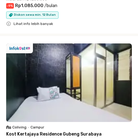
Rp1.085.000
/
bulan
-
9
%
Diskon sewa min. 12 Bulan
Lihat info lebih banyak
Close
Coliving
•
Campur
Kost Kertajaya Residence Gubeng Surabaya