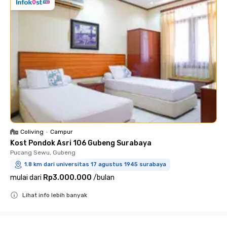
Coliving
•
Campur
Kost Pondok Asri 106 Gubeng Surabaya
Pucang Sewu, Gubeng
1.8 km dari universitas 17 agustus 1945 surabaya
mulai dari
Rp3.000.000
/
bulan
Lihat info lebih banyak
Close