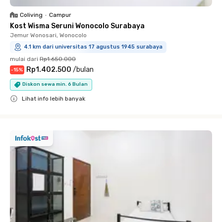
Coliving
•
Campur
Kost Wisma Seruni Wonocolo Surabaya
Jemur Wonosari, Wonocolo
4.1 km dari universitas 17 agustus 1945 surabaya
mulai dari
Rp1.650.000
Rp1.402.500
/
bulan
-
15
%
Diskon sewa min. 6 Bulan
Lihat info lebih banyak
Close