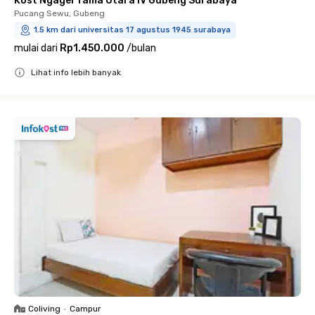
Kost Ngagel Tama Utara IV Gubeng Surabaya
Pucang Sewu, Gubeng
1.5 km dari universitas 17 agustus 1945 surabaya
mulai dari
Rp1.450.000
/
bulan
Lihat info lebih banyak
Close
Coliving
•
Campur