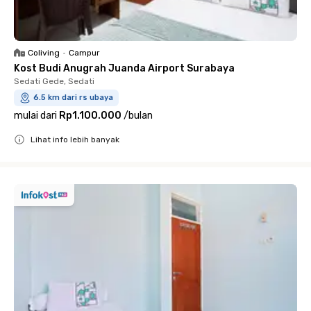
Coliving
•
Campur
Kost Budi Anugrah Juanda Airport Surabaya
Sedati Gede, Sedati
6.5 km dari rs ubaya
mulai dari
Rp1.100.000
/
bulan
Lihat info lebih banyak
Close