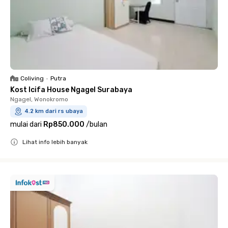
Coliving
•
Putra
Kost Icifa House Ngagel Surabaya
Ngagel, Wonokromo
4.2 km dari rs ubaya
mulai dari
Rp850.000
/
bulan
Lihat info lebih banyak
Close