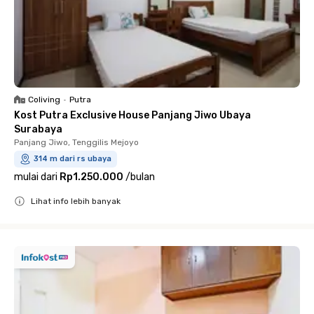
Coliving
•
Putra
Kost Putra Exclusive House Panjang Jiwo Ubaya
Surabaya
Panjang Jiwo, Tenggilis Mejoyo
314 m dari rs ubaya
mulai dari
Rp1.250.000
/
bulan
Lihat info lebih banyak
Close