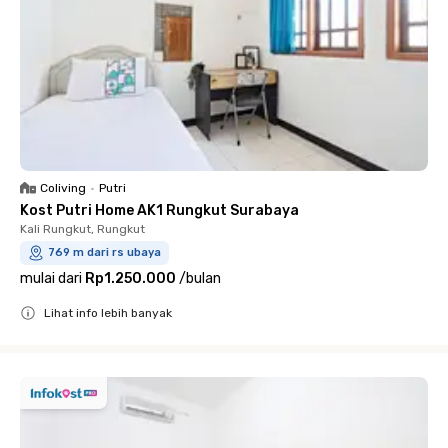
Coliving
•
Putri
Kost Putri Home AK1 Rungkut Surabaya
Kali Rungkut, Rungkut
769 m dari rs ubaya
mulai dari
Rp1.250.000
/
bulan
Lihat info lebih banyak
Close