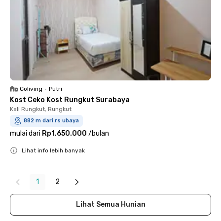
Coliving
•
Putri
Kost Ceko Kost Rungkut Surabaya
Kali Rungkut, Rungkut
882 m dari rs ubaya
mulai dari
Rp1.650.000
/
bulan
Lihat info lebih banyak
Close
1
2
Lihat Semua Hunian