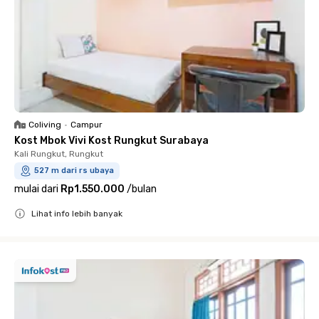
Coliving
•
Campur
Kost Mbok Vivi Kost Rungkut Surabaya
Kali Rungkut, Rungkut
527 m dari rs ubaya
mulai dari
Rp1.550.000
/
bulan
Lihat info lebih banyak
Close