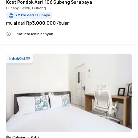
Kost Pondok Asri 106 Gubeng Surabaya
Pucang Sewu, Gubeng
3.2 km dari rs ubaya
mulai dari
Rp3.000.000
/
bulan
Lihat info lebih banyak
Close
Coliving
•
Putri