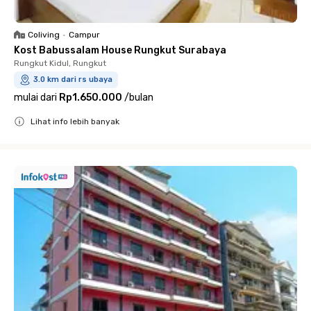
Coliving
•
Campur
Kost Babussalam House Rungkut Surabaya
Rungkut Kidul, Rungkut
3.0 km dari rs ubaya
mulai dari
Rp1.650.000
/
bulan
Lihat info lebih banyak
Close