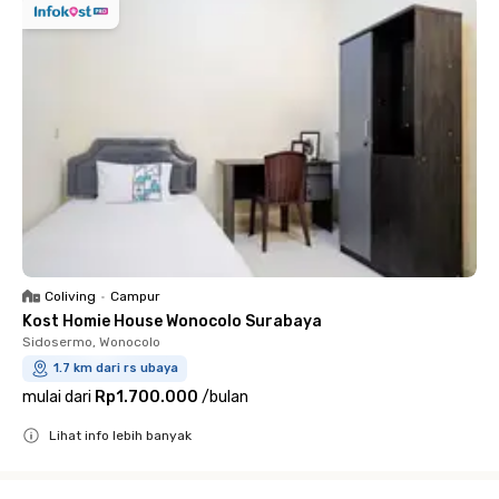
Coliving
•
Campur
Kost Homie House Wonocolo Surabaya
Sidosermo, Wonocolo
1.7 km dari rs ubaya
mulai dari
Rp1.700.000
/
bulan
Lihat info lebih banyak
Close