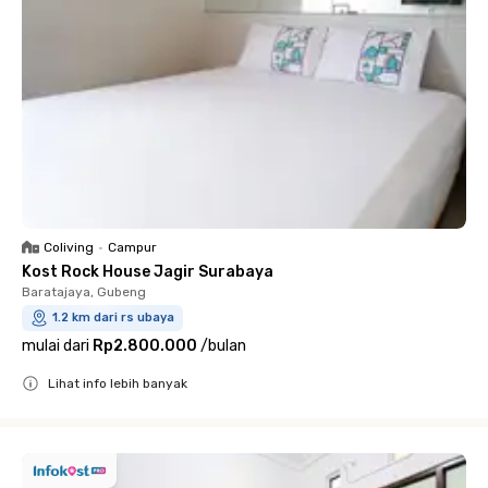
Coliving
•
Campur
Kost Rock House Jagir Surabaya
Baratajaya, Gubeng
1.2 km dari rs ubaya
mulai dari
Rp2.800.000
/
bulan
Lihat info lebih banyak
Close