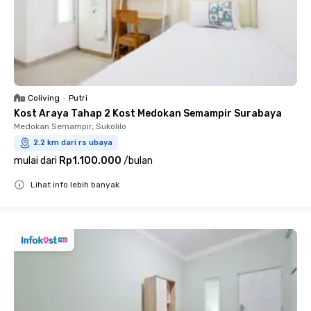
Coliving
•
Putri
Kost Araya Tahap 2 Kost Medokan Semampir Surabaya
Medokan Semampir, Sukolilo
2.2 km dari rs ubaya
mulai dari
Rp1.100.000
/
bulan
Lihat info lebih banyak
Close