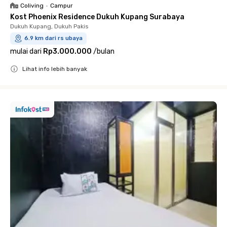
Coliving
•
Campur
Kost Phoenix Residence Dukuh Kupang Surabaya
Dukuh Kupang, Dukuh Pakis
6.9 km dari rs ubaya
mulai dari
Rp3.000.000
/
bulan
Lihat info lebih banyak
Close