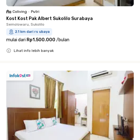
Coliving
•
Putri
Kost Kost Pak Albert Sukolilo Surabaya
Semolowaru, Sukolilo
2.1 km dari rs ubaya
mulai dari
Rp1.500.000
/
bulan
Lihat info lebih banyak
Close