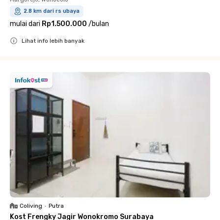
2.8 km dari rs ubaya
mulai dari
Rp1.500.000
/
bulan
Lihat info lebih banyak
Close
Coliving
•
Putra
Kost Frengky Jagir Wonokromo Surabaya