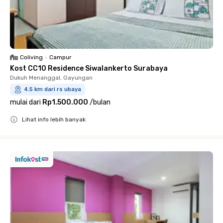
Coliving
•
Campur
Kost CC10 Residence Siwalankerto Surabaya
Dukuh Menanggal, Gayungan
4.5 km dari rs ubaya
mulai dari
Rp1.500.000
/
bulan
Lihat info lebih banyak
Close