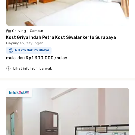
Coliving
•
Campur
Kost Griya Indah Petra Kost Siwalankerto Surabaya
Gayungan, Gayungan
4.0 km dari rs ubaya
mulai dari
Rp1.300.000
/
bulan
Lihat info lebih banyak
Close