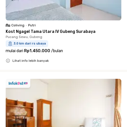
Coliving
•
Putri
Kost Ngagel Tama Utara IV Gubeng Surabaya
Pucang Sewu, Gubeng
3.0 km dari rs ubaya
mulai dari
Rp1.450.000
/
bulan
Lihat info lebih banyak
Close