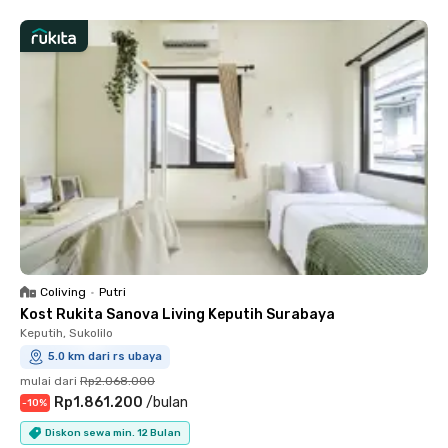
Coliving
•
Putri
Kost Rukita Sanova Living Keputih Surabaya
Keputih, Sukolilo
5.0 km dari rs ubaya
mulai dari
Rp2.068.000
Rp1.861.200
/
bulan
-
10
%
Diskon sewa min. 12 Bulan