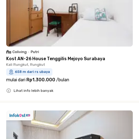
Coliving
•
Putri
Kost AN-26 House Tenggilis Mejoyo Surabaya
Kali Rungkut, Rungkut
658 m dari rs ubaya
mulai dari
Rp1.300.000
/
bulan
Lihat info lebih banyak
Close