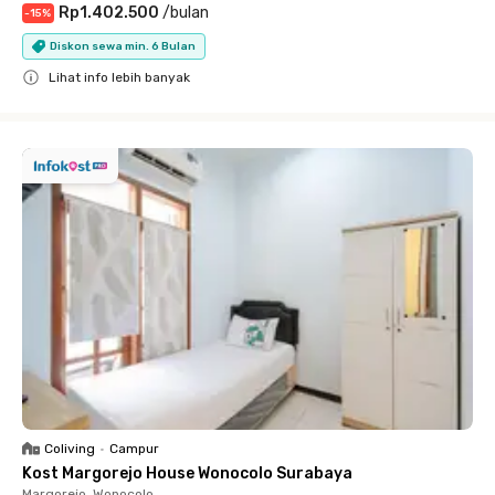
Rp1.402.500
/
bulan
-
15
%
Diskon sewa min. 6 Bulan
Lihat info lebih banyak
Close
Coliving
•
Campur
Kost Margorejo House Wonocolo Surabaya
Margorejo, Wonocolo