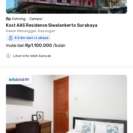
Coliving
•
Campur
Kost AA5 Residence Siwalankerto Surabaya
Dukuh Menanggal, Gayungan
4.5 km dari rs ubaya
mulai dari
Rp1.100.000
/
bulan
Lihat info lebih banyak
Close