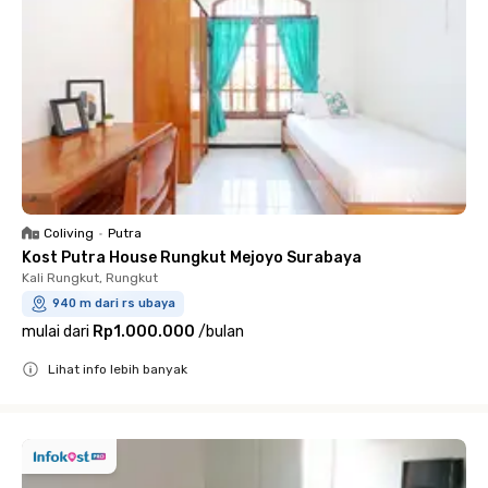
Coliving
•
Putra
Kost Putra House Rungkut Mejoyo Surabaya
Kali Rungkut, Rungkut
940 m dari rs ubaya
mulai dari
Rp1.000.000
/
bulan
Lihat info lebih banyak
Close