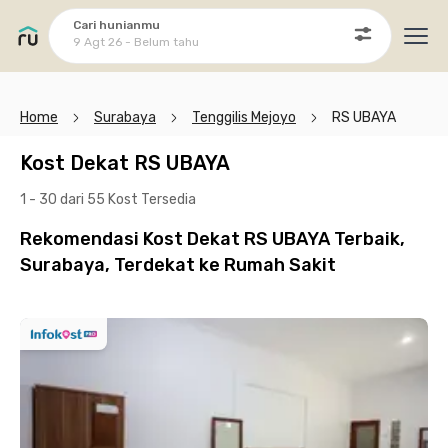
Cari hunianmu
9 Agt 26 - Belum tahu
Ope
Home
Surabaya
Tenggilis Mejoyo
RS UBAYA
Kost Dekat RS UBAYA
1 - 30 dari 55 Kost
Tersedia
Rekomendasi Kost Dekat RS UBAYA Terbaik,
Surabaya, Terdekat ke Rumah Sakit