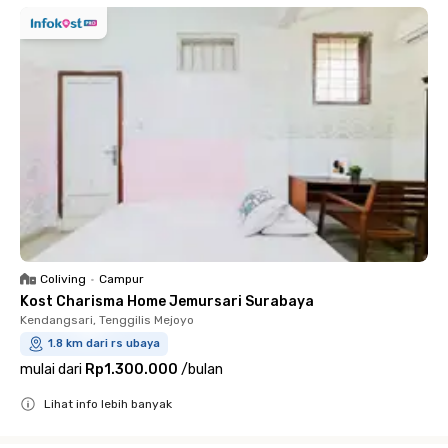
Coliving
•
Campur
Kost Charisma Home Jemursari Surabaya
Kendangsari, Tenggilis Mejoyo
1.8 km dari rs ubaya
mulai dari
Rp1.300.000
/
bulan
Lihat info lebih banyak
Close