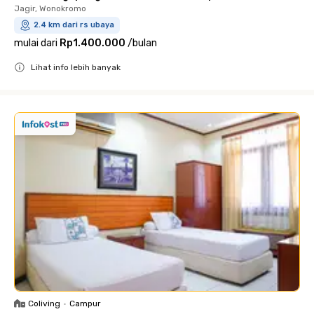
Jagir, Wonokromo
2.4 km dari rs ubaya
mulai dari
Rp1.400.000
/
bulan
Lihat info lebih banyak
Close
Coliving
•
Campur