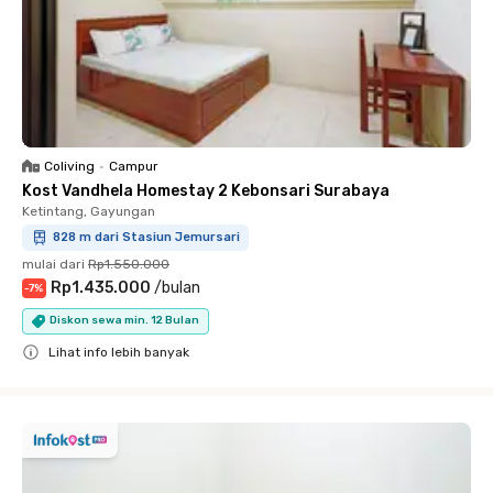
Coliving
•
Campur
Kost Vandhela Homestay 2 Kebonsari Surabaya
Ketintang, Gayungan
828 m dari Stasiun Jemursari
mulai dari
Rp1.550.000
Rp1.435.000
/
bulan
-
7
%
Diskon sewa min. 12 Bulan
Lihat info lebih banyak
Close