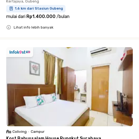
Kertajaya, Gubeng
1.6 km dari Stasiun Gubeng
mulai dari
Rp1.400.000
/
bulan
Lihat info lebih banyak
Close
Coliving
•
Campur
Kost Babussalam House Rungkut Surabaya