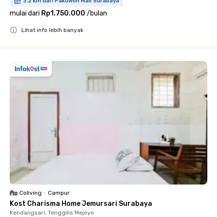
3.2 km dari Pakuwon Mall Surabaya
mulai dari
Rp1.750.000
/
bulan
Lihat info lebih banyak
Close
Coliving
•
Campur
Kost Charisma Home Jemursari Surabaya
Kendangsari, Tenggilis Mejoyo