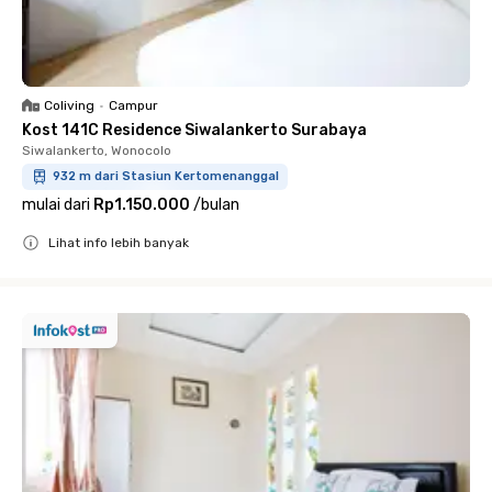
Coliving
•
Campur
Kost 141C Residence Siwalankerto Surabaya
Siwalankerto, Wonocolo
932 m dari Stasiun Kertomenanggal
mulai dari
Rp1.150.000
/
bulan
Lihat info lebih banyak
Close