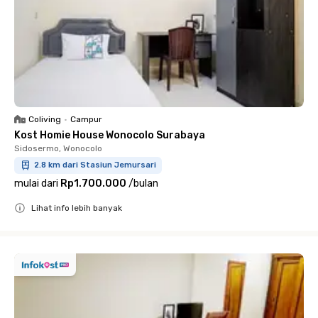
Coliving
•
Campur
Kost Homie House Wonocolo Surabaya
Sidosermo, Wonocolo
2.8 km dari Stasiun Jemursari
mulai dari
Rp1.700.000
/
bulan
Lihat info lebih banyak
Close