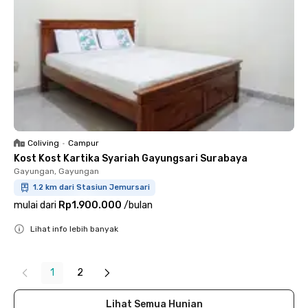
Coliving
•
Campur
Kost Kost Kartika Syariah Gayungsari Surabaya
Gayungan, Gayungan
1.2 km dari Stasiun Jemursari
mulai dari
Rp1.900.000
/
bulan
Lihat info lebih banyak
Close
1
2
Lihat Semua Hunian