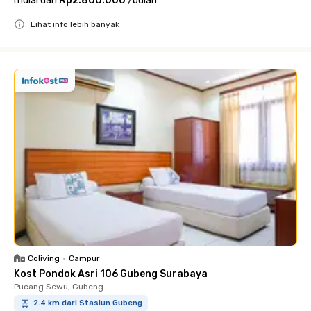
mulai dari
Rp2.800.000
/
bulan
Lihat info lebih banyak
Close
Coliving
•
Campur
Kost Pondok Asri 106 Gubeng Surabaya
Pucang Sewu, Gubeng
2.4 km dari Stasiun Gubeng