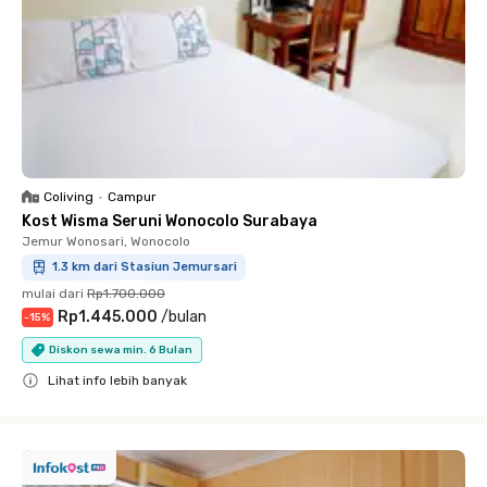
Coliving
•
Campur
Kost Wisma Seruni Wonocolo Surabaya
Jemur Wonosari, Wonocolo
1.3 km dari Stasiun Jemursari
mulai dari
Rp1.700.000
Rp1.445.000
/
bulan
-
15
%
Diskon sewa min. 6 Bulan
Lihat info lebih banyak
Close