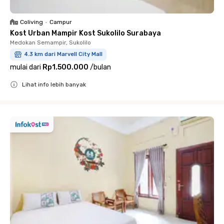
Coliving
•
Campur
Kost Urban Mampir Kost Sukolilo Surabaya
Medokan Semampir, Sukolilo
4.3 km dari Marvell City Mall
mulai dari
Rp1.500.000
/
bulan
Lihat info lebih banyak
Close