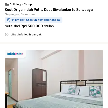
Coliving
•
Campur
Kost Griya Indah Petra Kost Siwalankerto Surabaya
Gayungan, Gayungan
1.1 km dari Stasiun Kertomenanggal
mulai dari
Rp1.300.000
/
bulan
Lihat info lebih banyak
Close