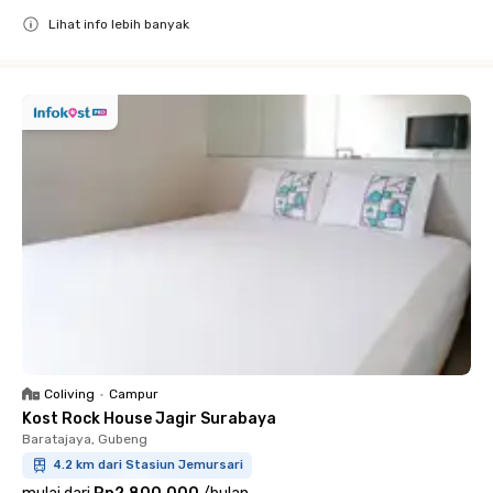
Lihat info lebih banyak
Close
Coliving
•
Campur
Kost Rock House Jagir Surabaya
Baratajaya, Gubeng
4.2 km dari Stasiun Jemursari