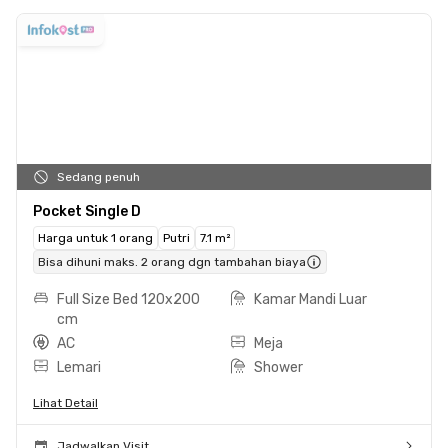
Sedang penuh
Pocket Single D
Harga untuk 1 orang
Putri
7.1 m²
Bisa dihuni maks. 2 orang dgn tambahan biaya
Full Size Bed 120x200
Kamar Mandi Luar
cm
AC
Meja
Lemari
Shower
Lihat Detail
Jadwalkan Visit