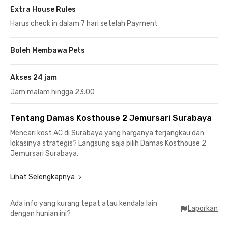
Extra House Rules
Harus check in dalam 7 hari setelah Payment
Boleh Membawa Pets
Akses 24 jam
Jam malam hingga 23.00
Tentang Damas Kosthouse 2 Jemursari Surabaya
Mencari kost AC di Surabaya yang harganya terjangkau dan
lokasinya strategis? Langsung saja pilih Damas Kosthouse 2
Jemursari Surabaya.
Menuju Universitas Surabaya Kampus Tenggilis kamu hanya
Lihat Selengkapnya
butuh waktu 11 menit saja, sementara ke Universitas Islam
Negeri Sunan Ampel Surabaya cukup menempuh 12 menit.
Ada info yang kurang tepat atau kendala lain
Bahkan, untuk menuju perkantoran di Jalan Rungkut Industri
Laporkan
dengan hunian ini?
Raya hanya kurang dari 15 menit perjalanan saja, lho.