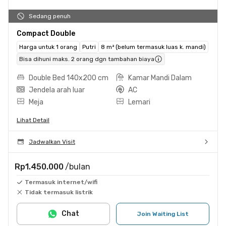
Sedang penuh
Compact Double
Harga untuk 1 orang
Putri
8 m² (belum termasuk luas k. mandi)
Bisa dihuni maks. 2 orang dgn tambahan biaya
Double Bed 140x200 cm
Kamar Mandi Dalam
Jendela arah luar
AC
Meja
Lemari
Lihat Detail
Jadwalkan Visit
Rp1.450.000
/bulan
Termasuk internet/wifi
Tidak termasuk listrik
Chat
Join Waiting List