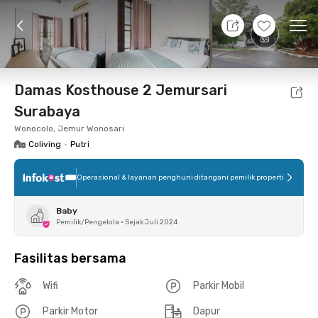
11 Agt 26 - Belum tahu
+
12
Ope
Foto
Fasilitas bersama
Lokasi
Kamar
Atura
Damas Kosthouse 2 Jemursari
Surabaya
Wonocolo, Jemur Wonosari
Coliving
•
Putri
Operasional & layanan penghuni ditangani pemilik properti
Baby
Pemilik/Pengelola
•
Sejak Juli 2024
Fasilitas bersama
Wifi
Parkir Mobil
Parkir Motor
Dapur