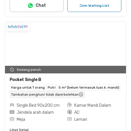
Chat
Join Waiting List
Sedang penuh
Pocket Single B
Harga untuk 1 orang
Putri
5 m² (belum termasuk luas k. mandi)
Tambahan penghuni tidak diperbolehkan
Single Bed 90x200 cm
Kamar Mandi Dalam
Jendela arah dalam
AC
Meja
Lemari
Lihat Detail