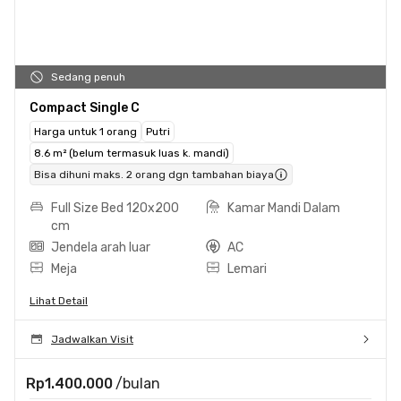
Sedang penuh
Compact Single C
Harga untuk 1 orang
Putri
8.6 m² (belum termasuk luas k. mandi)
Bisa dihuni maks. 2 orang dgn tambahan biaya
Full Size Bed 120x200
Kamar Mandi Dalam
cm
Jendela arah luar
AC
Meja
Lemari
Lihat Detail
Jadwalkan Visit
Rp1.400.000
/bulan