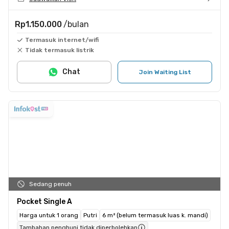
Rp1.150.000
/bulan
Termasuk internet/wifi
Tidak termasuk listrik
Chat
Join Waiting List
Sedang penuh
Pocket Single A
Harga untuk 1 orang
Putri
6 m² (belum termasuk luas k. mandi)
Tambahan penghuni tidak diperbolehkan