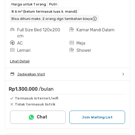
Harga untuk 1 orang
Putri
8.6 m² (belum termasuk luas k. mandi)
Bisa dihuni maks. 2 orang dgn tambahan biaya
Full Size Bed 120x200
Kamar Mandi Dalam
cm
AC
Meja
Lemari
Shower
Lihat Detail
Jadwalkan Visit
Rp1.300.000
/bulan
Termasuk internet/wifi
Tidak termasuk listrik
Chat
Join Waiting List