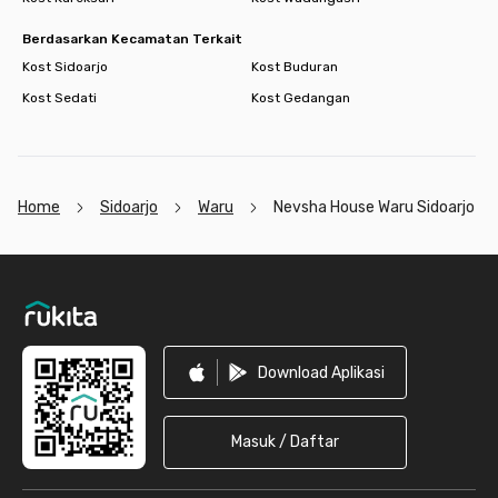
Berdasarkan Kecamatan Terkait
Kost Sidoarjo
Kost Buduran
Kost Sedati
Kost Gedangan
Home
Sidoarjo
Waru
Nevsha House Waru Sidoarjo
Footer
Download Aplikasi
Masuk / Daftar