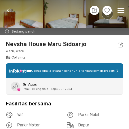
11 Agt 26 - Belum tahu
+
8
Ope
Foto
Fasilitas bersama
Lokasi
Kamar
Atura
Sedang penuh
Nevsha House Waru Sidoarjo
Waru, Waru
Coliving
Operasional & layanan penghuni ditangani pemilik properti
Sri Agus
Pemilik/Pengelola
•
Sejak Juli 2024
Fasilitas bersama
Wifi
Parkir Mobil
Parkir Motor
Dapur