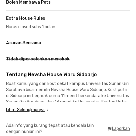
Boleh Membawa Pets
Extra House Rules
Harus closed subs 1 bulan
Aturan Bertamu
Tidak diperbolehkan merokok
Tentang Nevsha House Waru Sidoarjo
Buat kamu yang cari kost dekat kampus Universitas Sunan Giri
Surabaya bisa memilih Nevsha House Waru Sidoarjo. Kost putri
di Sidoarjo ini berjarak cuma 11 menit berkendara ke Universitas
Sunan Giri Surabaya dan 13 menit ke Universitas Kristen Petra.
Lihat Selengkapnya
Kost dekat kampus Surabaya ini juga cocok buat pekerja
kantoran yang bekerja di daerah Waru Sidoarjo dan Tawangsari
Ada info yang kurang tepat atau kendala lain
Surabaya. Lokasi kost putri Sidoarjo ini sekitar 10 menit ke
Laporkan
dengan hunian ini?
Terminal Bungurasih dan Stasiun Waru, sementara Bandara