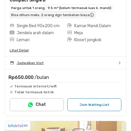
Compact Single B
Harga untuk 1 orang
9.5 m² (belum termasuk luas k. mandi)
Bisa dihuni maks. 2 orang dgn tambahan biaya
Single Bed 90x200 cm
Kamar Mandi Dalam
Jendela arah dalam
Meja
Lemari
Kloset jongkok
Lihat Detail
Jadwalkan Visit
Rp650.000
/bulan
Termasuk internet/wifi
Tidak termasuk listrik
Chat
Join Waiting List