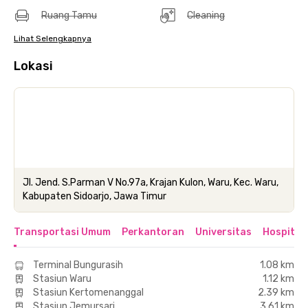
Ruang Tamu
Cleaning
Lihat Selengkapnya
Lokasi
Jl. Jend. S.Parman V No.97a, Krajan Kulon, Waru, Kec. Waru,
Kabupaten Sidoarjo, Jawa Timur
Transportasi Umum
Perkantoran
Universitas
Hospital
Terminal Bungurasih
1.08 km
Stasiun Waru
1.12 km
Stasiun Kertomenanggal
2.39 km
Stasiun Jemursari
3.61 km