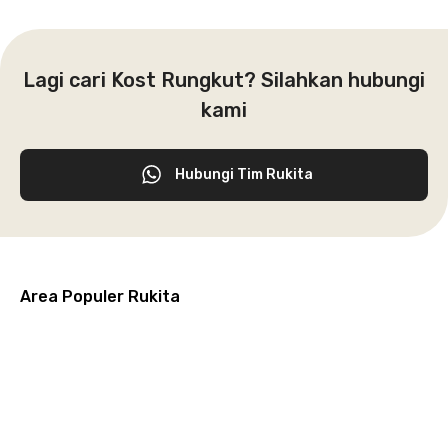
Lagi cari Kost Rungkut? Silahkan hubungi
kami
Hubungi Tim Rukita
Area Populer Rukita
Grogol
Kebon
Kuningan
Petamburan
Menteng
Jeruk
Bandung
Surabaya
Malang
Solo
Karawaci
Jakarta
Jakarta
Jakarta
Jakarta
Jawa
Jawa
Jawa
Jawa
Selatan
Barat
Tangerang
Pusat
Barat
Barat
Timur
Timur
Tengah