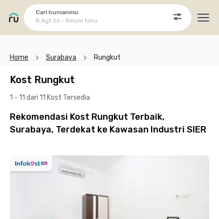
Cari hunianmu
8 Agt 26 - Belum tahu
Ope
Home
Surabaya
Rungkut
Kost Rungkut
1 - 11 dari 11 Kost
Tersedia
Rekomendasi Kost Rungkut Terbaik,
Surabaya, Terdekat ke Kawasan Industri SIER