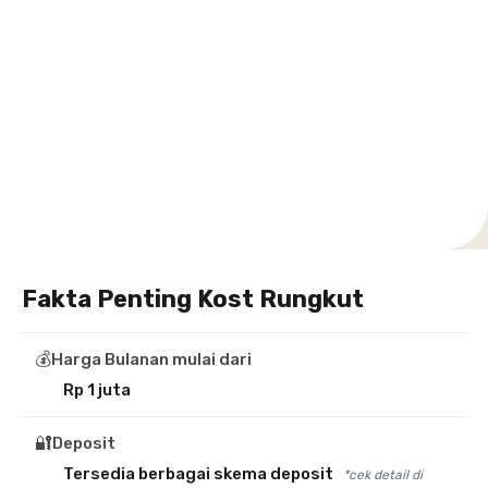
Setiabudi
Cilandak
Depok
Kemanggisan
Semarang
Medan
Tangerang
Bali
Yogyakarta
Jakarta
Jakarta
Jawa
Jakarta
Jawa
Sumatera
Selatan
Banten
Selatan
Barat
Barat
Bali
Yogyakarta
Tengah
Utara
Fakta Penting Kost Rungkut
💰
Harga Bulanan mulai dari
Rp 1 juta
🔐
Deposit
Tersedia berbagai skema deposit
*cek detail di