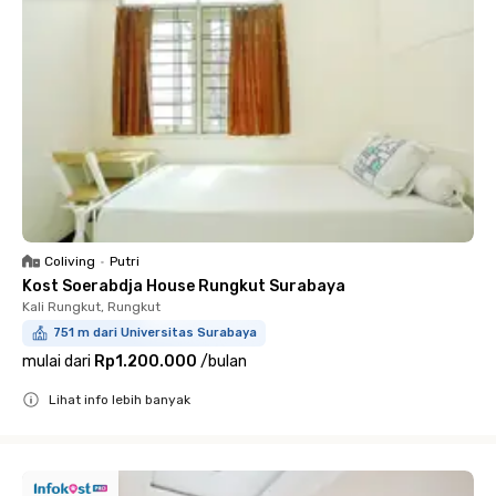
Coliving
•
Putri
Kost Soerabdja House Rungkut Surabaya
Kali Rungkut, Rungkut
751 m dari Universitas Surabaya
mulai dari
Rp1.200.000
/
bulan
Lihat info lebih banyak
Close