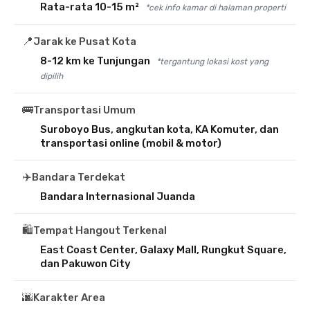
Rata-rata 10-15 m²
*cek info kamar di halaman properti
📍
Jarak ke Pusat Kota
8-12 km ke Tunjungan
*tergantung lokasi kost yang
dipilih
🚌
Transportasi Umum
Suroboyo Bus, angkutan kota, KA Komuter, dan
transportasi online (mobil & motor)
✈️
Bandara Terdekat
Bandara Internasional Juanda
🛍️
Tempat Hangout Terkenal
East Coast Center, Galaxy Mall, Rungkut Square,
dan Pakuwon City
🌆
Karakter Area