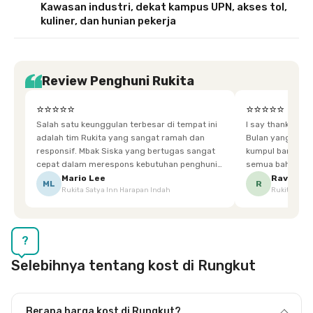
Kawasan industri, dekat kampus UPN, akses tol,
kuliner, dan hunian pekerja
Review Penghuni Rukita
⭐⭐⭐⭐⭐
⭐⭐⭐⭐⭐
Salah satu keunggulan terbesar di tempat ini
I say thankyou s
adalah tim Rukita yang sangat ramah dan
Bulan yang super happy! banyak tem
responsif. Mbak Siska yang bertugas sangat
kumpul bareng mak
cepat dalam merespons kebutuhan penghuni.
semua bahagia ad
Ketika saya meminta keset karena sempat
mgkn saran dari air aja & kebersihan lebih di
Mario Lee
Ravena
ML
R
Rukita Satya Inn Harapan Indah
Rukita Dimi
terpeleset, permintaan tersebut langsung
tingkatka
dipenuhi dengan cepat. Terima kasih Mbak
Siska.
?
Selebihnya tentang kost di Rungkut
Berapa harga kost di Rungkut?