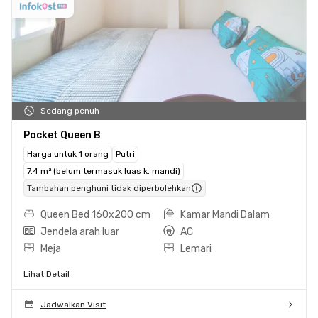
Sedang penuh
Pocket Queen B
Harga untuk 1 orang
Putri
7.4 m² (belum termasuk luas k. mandi)
Tambahan penghuni tidak diperbolehkan
Queen Bed 160x200 cm
Kamar Mandi Dalam
Jendela arah luar
AC
Meja
Lemari
Lihat Detail
Jadwalkan Visit