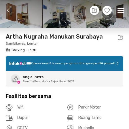
9 Agt 26 - Belum tahu
+
15
Ope
Foto
Fasilitas bersama
Lokasi
Kamar
Atura
Artha Nugraha Manukan Surabaya
Sambikerep, Lontar
Coliving
•
Putri
Operasional & layanan penghuni ditangani pemilik properti
Angie Putra
Pemilik/Pengelola
•
Sejak Maret 2022
Fasilitas bersama
Wifi
Parkir Motor
Dapur
Ruang Tamu
CCTV
Musholla