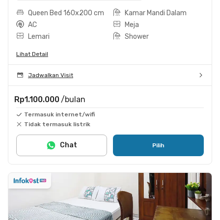
Queen Bed 160x200 cm
Kamar Mandi Dalam
AC
Meja
Lemari
Shower
Lihat Detail
Jadwalkan Visit
Rp1.100.000
/bulan
Termasuk internet/wifi
Tidak termasuk listrik
Chat
Pilih