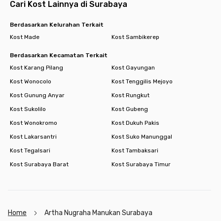
Cari Kost Lainnya di Surabaya
Berdasarkan Kelurahan Terkait
Kost Made
Kost Sambikerep
Berdasarkan Kecamatan Terkait
Kost Karang Pilang
Kost Gayungan
Kost Wonocolo
Kost Tenggilis Mejoyo
Kost Gunung Anyar
Kost Rungkut
Kost Sukolilo
Kost Gubeng
Kost Wonokromo
Kost Dukuh Pakis
Kost Lakarsantri
Kost Suko Manunggal
Kost Tegalsari
Kost Tambaksari
Kost Surabaya Barat
Kost Surabaya Timur
Home
Artha Nugraha Manukan Surabaya