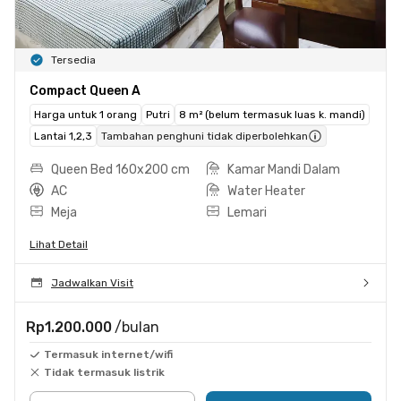
Tersedia
Compact Queen A
Harga untuk 1 orang
Putri
8 m² (belum termasuk luas k. mandi)
Lantai 1,2,3
Tambahan penghuni tidak diperbolehkan
Queen Bed 160x200 cm
Kamar Mandi Dalam
AC
Water Heater
Meja
Lemari
Lihat Detail
Jadwalkan Visit
Rp1.200.000
/bulan
Termasuk internet/wifi
Tidak termasuk listrik