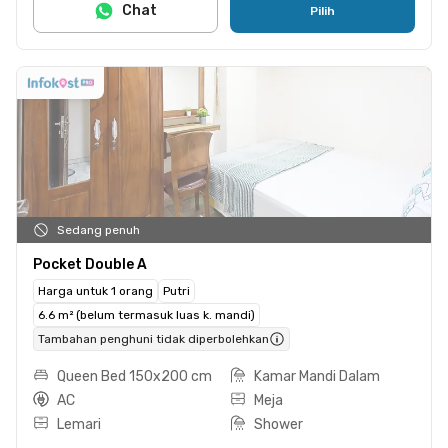
Chat
Pilih
Sedang penuh
Pocket Double A
Harga untuk 1 orang
Putri
6.6 m² (belum termasuk luas k. mandi)
Tambahan penghuni tidak diperbolehkan
Queen Bed 150x200 cm
Kamar Mandi Dalam
AC
Meja
Lemari
Shower