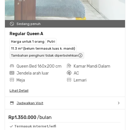
Sedang penuh
Regular Queen A
Harga untuk 1 orang
Putri
11.3 m² (belum termasuk luas k. mandi)
Tambahan penghuni tidak diperbolehkan
Queen Bed 160x200 cm
Kamar Mandi Dalam
Jendela arah luar
AC
Meja
Lemari
Lihat Detail
Jadwalkan Visit
Rp1.350.000
/bulan
Termasuk internet/wifi