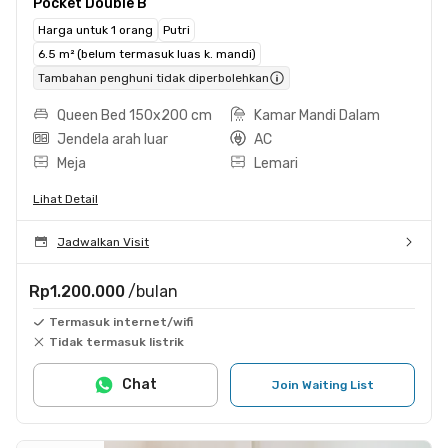
Pocket Double B
Harga untuk 1 orang
Putri
6.5 m² (belum termasuk luas k. mandi)
Tambahan penghuni tidak diperbolehkan
Queen Bed 150x200 cm
Kamar Mandi Dalam
Jendela arah luar
AC
Meja
Lemari
Lihat Detail
Jadwalkan Visit
Rp1.200.000
/bulan
Termasuk internet/wifi
Tidak termasuk listrik
Chat
Join Waiting List