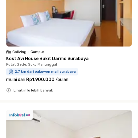
Coliving
•
Campur
Kost Avi House Bukit Darmo Surabaya
Putat Gede, Suko Manunggal
2.7 km dari pakuwon mall surabaya
mulai dari
Rp1.900.000
/
bulan
Lihat info lebih banyak
Close