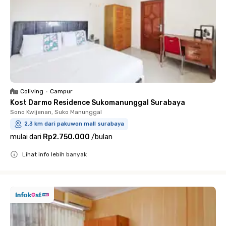
Coliving
•
Campur
Kost Darmo Residence Sukomanunggal Surabaya
Sono Kwijenan, Suko Manunggal
2.3 km dari pakuwon mall surabaya
mulai dari
Rp2.750.000
/
bulan
Lihat info lebih banyak
Close