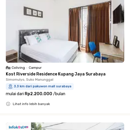
Coliving
•
Campur
Kost Riverside Residence Kupang Jaya Surabaya
Simomulyo, Suko Manunggal
3.3 km dari pakuwon mall surabaya
mulai dari
Rp2.200.000
/
bulan
Lihat info lebih banyak
Close