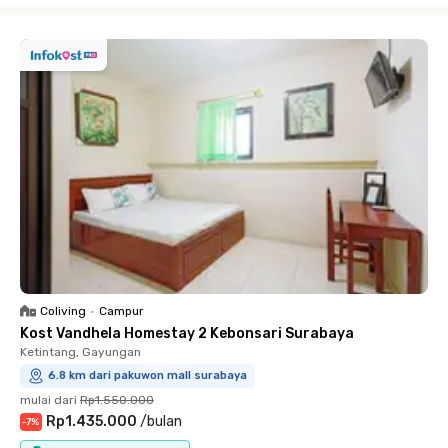
Coliving
•
Campur
Kost Vandhela Homestay 2 Kebonsari Surabaya
Ketintang, Gayungan
6.8 km dari pakuwon mall surabaya
mulai dari
Rp1.550.000
Rp1.435.000
/
bulan
-
7
%