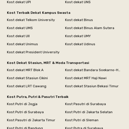
Kost dekat UPI
Kost dekat UNS
Kost Terbaik Dekat Kampus Swasta
Kost dekat Telkom University
Kost dekat Binus
Kost dekat UMS
Kost dekat Binus Alam Sutera
Kost dekat UII
Kost dekat UMY
Kost dekat Unimus
Kost dekat Udinus
Kost dekat President University
Kost Dekat Stasiun, MRT & Moda Transportasi
Kost dekat MRT Blok A
Kost dekat Bandara Soekarno-Hatta
Kost dekat Stasiun Cikini
Kost dekat MRT Haji Nawi
Kost dekat LRT Cawang
Kost dekat Stasiun Bekasi Timur
Kost Putra, Putri & Pasutri Terbaik
Kost Putri di Jogja
Kost Pasutri di Surabaya
Kost Putri di Surabaya
Kost Putri di Jakarta Selatan
Kost Pasutri di Jakarta Timur
Kost Putri di Sleman
Kost Putri di Bandung
Kost Putra di Surabaya