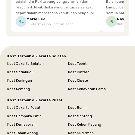
adalah tim Rukita yang sangat ramah dan
Bulan yang super happy! banyak tem
responsif. Mbak Siska yang bertugas sangat
kumpul bareng mak
cepat dalam merespons kebutuhan penghuni.
semua bahagia ad
Ketika saya meminta keset karena sempat
mgkn saran dari air aja & kebersihan lebih di
Mario Lee
Ravena
ML
R
Rukita Satya Inn Harapan Indah
Rukita Dimi
terpeleset, permintaan tersebut langsung
tingkatka
dipenuhi dengan cepat. Terima kasih Mbak
Siska.
Kost Terbaik di Jakarta Selatan
Kost Jakarta Selatan
Kost Tebet
Kost Setiabudi
Kost Bintaro
Kost Kuningan
Kost Cipete
Kost Kemang
Kost Kebayoran Lama
Kost Terbaik di Jakarta Pusat
Kost Jakarta Pusat
Kost Benhil
Kost Cempaka Putih
Kost Menteng
Kost Kemayoran
Kost Kebon Kacang
Kost Tanah Abang
Kost Sudirman