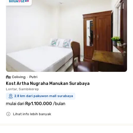
Coliving
•
Putri
Kost Artha Nugraha Manukan Surabaya
Lontar, Sambikerep
2.8 km dari pakuwon mall surabaya
mulai dari
Rp1.100.000
/
bulan
Lihat info lebih banyak
Close