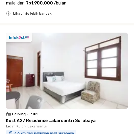
mulai dari
Rp1.900.000
/
bulan
Lihat info lebih banyak
Close
Coliving
•
Putri
Kost A27 Residence Lakarsantri Surabaya
Lidah Kulon, Lakarsantri
3.6 km dari pakuwon mall surabaya