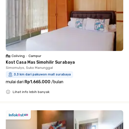
Coliving
•
Campur
Kost Casa Mas Simohilir Surabaya
Simomulyo, Suko Manunggal
3.3 km dari pakuwon mall surabaya
mulai dari
Rp1.665.000
/
bulan
Lihat info lebih banyak
Close