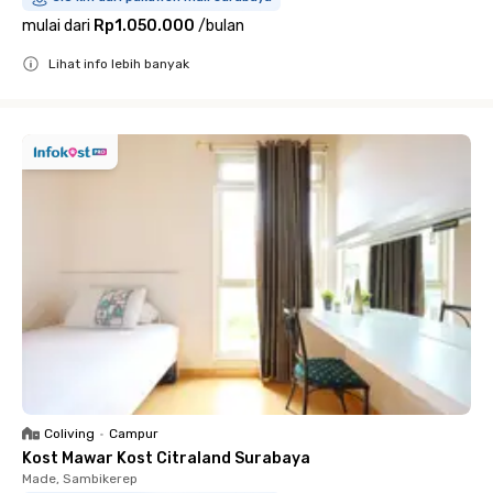
mulai dari
Rp1.050.000
/
bulan
Lihat info lebih banyak
Close
Coliving
•
Campur
Kost Mawar Kost Citraland Surabaya
Made, Sambikerep