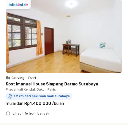
Coliving
•
Putri
Kost Imanuel House Simpang Darmo Surabaya
Pradahkali Kendal, Dukuh Pakis
1.2 km dari pakuwon mall surabaya
mulai dari
Rp1.400.000
/
bulan
Lihat info lebih banyak
Close